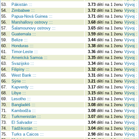
53.
Pákistán :::
3.73
dětí na 1 ženu
Vývoj :
54.
Zimbabwe :::
3.72
dětí na 1 ženu
Vývoj :
55.
Papua-Nová Guinea :::
3.71
dětí na 1 ženu
Vývoj :
56.
Marshallovy ostrovy :::
3.68
dětí na 1 ženu
Vývoj :
57.
Šalamounovy ostrovy :::
3.65
dětí na 1 ženu
Vývoj :
58.
Guatemala :::
3.59
dětí na 1 ženu
Vývoj :
59.
Belize :::
3.44
dětí na 1 ženu
Vývoj :
60.
Honduras :::
3.38
dětí na 1 ženu
Vývoj :
61.
Timor-Leste :::
3.36
dětí na 1 ženu
Vývoj :
62.
Americká Samoa :::
3.35
dětí na 1 ženu
Vývoj :
63.
Svazijsko :::
3.34
dětí na 1 ženu
Vývoj :
64.
Filipíny :::
3.32
dětí na 1 ženu
Vývoj :
65.
West Bank :::
3.31
dětí na 1 ženu
Vývoj :
66.
Sýrie :::
3.21
dětí na 1 ženu
Vývoj :
67.
Kapverdy :::
3.17
dětí na 1 ženu
Vývoj :
68.
Libye :::
3.15
dětí na 1 ženu
Vývoj :
69.
Lesotho :::
3.13
dětí na 1 ženu
Vývoj :
70.
Bangladéš :::
3.08
dětí na 1 ženu
Vývoj :
71.
Kambodža :::
3.08
dětí na 1 ženu
Vývoj :
72.
Turkmenistán :::
3.07
dětí na 1 ženu
Vývoj :
73.
El Salvador :::
3.04
dětí na 1 ženu
Vývoj :
74.
Tádžikistán :::
3.04
dětí na 1 ženu
Vývoj :
75.
Turks a Caicos :::
2.98
dětí na 1 ženu
Vývoj :