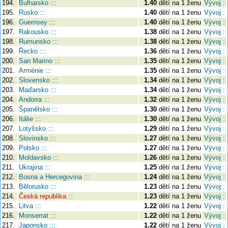
194.
Bulharsko :::
1.40
dětí na 1 ženu
Vývoj :
195.
Rusko :::
1.40
dětí na 1 ženu
Vývoj :
196.
Guernsey :::
1.40
dětí na 1 ženu
Vývoj :
197.
Rakousko :::
1.38
dětí na 1 ženu
Vývoj :
198.
Rumunsko :::
1.38
dětí na 1 ženu
Vývoj :
199.
Řecko :::
1.36
dětí na 1 ženu
Vývoj :
200.
San Marino :::
1.35
dětí na 1 ženu
Vývoj :
201.
Arménie :::
1.35
dětí na 1 ženu
Vývoj :
202.
Slovensko :::
1.34
dětí na 1 ženu
Vývoj :
203.
Maďarsko :::
1.34
dětí na 1 ženu
Vývoj :
204.
Andorra :::
1.32
dětí na 1 ženu
Vývoj :
205.
Španělsko :::
1.30
dětí na 1 ženu
Vývoj :
206.
Itálie :::
1.30
dětí na 1 ženu
Vývoj :
207.
Lotyšsko :::
1.29
dětí na 1 ženu
Vývoj :
208.
Slovinsko :::
1.27
dětí na 1 ženu
Vývoj :
209.
Polsko :::
1.27
dětí na 1 ženu
Vývoj :
210.
Moldavsko :::
1.26
dětí na 1 ženu
Vývoj :
211.
Ukrajina :::
1.25
dětí na 1 ženu
Vývoj :
212.
Bosna a Hercegovina :::
1.24
dětí na 1 ženu
Vývoj :
213.
Bělorusko :::
1.23
dětí na 1 ženu
Vývoj :
214.
Česká republika :::
1.23
dětí na 1 ženu
Vývoj :
215.
Litva :::
1.22
dětí na 1 ženu
Vývoj :
216.
Monserrat :::
1.22
dětí na 1 ženu
Vývoj :
217.
Japonsko :::
1.22
dětí na 1 ženu
Vývoj :