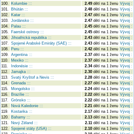
100.
Kolumbie :::
2.49
dětí na 1 ženu
Vývoj :
101.
Bhútán :::
2.48
dětí na 1 ženu
Vývoj :
102.
Katar :::
2.47
dětí na 1 ženu
Vývoj :
103.
Jordánsko :::
2.47
dětí na 1 ženu
Vývoj :
104.
Palau :::
2.45
dětí na 1 ženu
Vývoj :
105.
Faerské ostrovy :::
2.45
dětí na 1 ženu
Vývoj :
106.
Jihoafrická republika :::
2.43
dětí na 1 ženu
Vývoj :
107.
Spojené Arabské Emiráty (SAE) :::
2.43
dětí na 1 ženu
Vývoj :
108.
Peru :::
2.42
dětí na 1 ženu
Vývoj :
109.
Argentina :::
2.37
dětí na 1 ženu
Vývoj :
110.
Mexiko :::
2.37
dětí na 1 ženu
Vývoj :
111.
Indonésie :::
2.34
dětí na 1 ženu
Vývoj :
112.
Jamajka :::
2.30
dětí na 1 ženu
Vývoj :
113.
Svatý Kryštof a Nevis :::
2.28
dětí na 1 ženu
Vývoj :
114.
Grenada :::
2.27
dětí na 1 ženu
Vývoj :
115.
Mongolsko :::
2.24
dětí na 1 ženu
Vývoj :
116.
Brazílie :::
2.22
dětí na 1 ženu
Vývoj :
117.
Grónsko :::
2.22
dětí na 1 ženu
Vývoj :
118.
Nová Kaledonie :::
2.21
dětí na 1 ženu
Vývoj :
119.
Kostarika :::
2.17
dětí na 1 ženu
Vývoj :
120.
Bahamy :::
2.13
dětí na 1 ženu
Vývoj :
121.
Nový Zéland :::
2.11
dětí na 1 ženu
Vývoj :
122.
Spojené státy (USA) :::
2.10
dětí na 1 ženu
Vývoj :