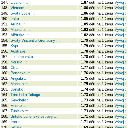
147.
Libanon :::
1.87
dětí na 1 ženu
Vývoj :
148.
Vietnam :::
1.86
dětí na 1 ženu
Vývoj :
149.
Svatá Lucie :::
1.86
dětí na 1 ženu
Vývoj :
150.
Irsko :::
1.85
dětí na 1 ženu
Vývoj :
151.
Aruba :::
1.85
dětí na 1 ženu
Vývoj :
152.
Mauricius :::
1.83
dětí na 1 ženu
Vývoj :
153.
Alžírsko :::
1.82
dětí na 1 ženu
Vývoj :
154.
Svatý Vincent a Grenadiny :::
1.79
dětí na 1 ženu
Vývoj :
155.
Kypr :::
1.79
dětí na 1 ženu
Vývoj :
156.
Austrálie :::
1.78
dětí na 1 ženu
Vývoj :
157.
Lucembursko :::
1.78
dětí na 1 ženu
Vývoj :
158.
Norsko :::
1.78
dětí na 1 ženu
Vývoj :
159.
Čína :::
1.77
dětí na 1 ženu
Vývoj :
160.
Portoriko :::
1.76
dětí na 1 ženu
Vývoj :
161.
Anguila :::
1.75
dětí na 1 ženu
Vývoj :
162.
Monako :::
1.75
dětí na 1 ženu
Vývoj :
163.
Dánsko :::
1.74
dětí na 1 ženu
Vývoj :
164.
Trinidad a Tobago :::
1.73
dětí na 1 ženu
Vývoj :
165.
Seychely :::
1.73
dětí na 1 ženu
Vývoj :
166.
Finsko :::
1.73
dětí na 1 ženu
Vývoj :
167.
Tunisko :::
1.73
dětí na 1 ženu
Vývoj :
168.
Britské panenské ostrovy :::
1.71
dětí na 1 ženu
Vývoj :
169.
Írán :::
1.71
dětí na 1 ženu
Vývoj :
170.
Srbsko :::
1.69
dětí na 1 ženu
Vývoj :