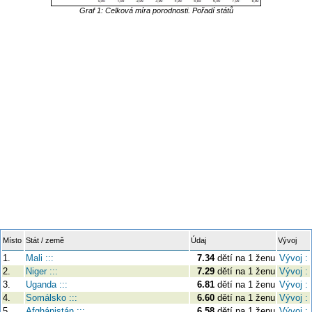
Graf 1: Celková míra porodnosti. Pořadí států
Místo
Stát / země
Údaj
Vývoj
1.
Mali :::
7.34
dětí na 1 ženu
Vývoj :
2.
Niger :::
7.29
dětí na 1 ženu
Vývoj :
3.
Uganda :::
6.81
dětí na 1 ženu
Vývoj :
4.
Somálsko :::
6.60
dětí na 1 ženu
Vývoj :
5.
Afghánistán :::
6.58
dětí na 1 ženu
Vývoj :