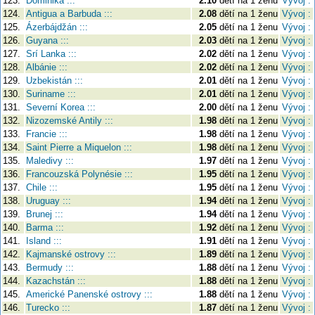
123.
Dominika :::
2.10
dětí na 1 ženu
Vývoj :
124.
Antigua a Barbuda :::
2.08
dětí na 1 ženu
Vývoj :
125.
Ázerbájdžán :::
2.05
dětí na 1 ženu
Vývoj :
126.
Guyana :::
2.03
dětí na 1 ženu
Vývoj :
127.
Srí Lanka :::
2.02
dětí na 1 ženu
Vývoj :
128.
Albánie :::
2.02
dětí na 1 ženu
Vývoj :
129.
Uzbekistán :::
2.01
dětí na 1 ženu
Vývoj :
130.
Suriname :::
2.01
dětí na 1 ženu
Vývoj :
131.
Severní Korea :::
2.00
dětí na 1 ženu
Vývoj :
132.
Nizozemské Antily :::
1.98
dětí na 1 ženu
Vývoj :
133.
Francie :::
1.98
dětí na 1 ženu
Vývoj :
134.
Saint Pierre a Miquelon :::
1.98
dětí na 1 ženu
Vývoj :
135.
Maledivy :::
1.97
dětí na 1 ženu
Vývoj :
136.
Francouzská Polynésie :::
1.95
dětí na 1 ženu
Vývoj :
137.
Chile :::
1.95
dětí na 1 ženu
Vývoj :
138.
Uruguay :::
1.94
dětí na 1 ženu
Vývoj :
139.
Brunej :::
1.94
dětí na 1 ženu
Vývoj :
140.
Barma :::
1.92
dětí na 1 ženu
Vývoj :
141.
Island :::
1.91
dětí na 1 ženu
Vývoj :
142.
Kajmanské ostrovy :::
1.89
dětí na 1 ženu
Vývoj :
143.
Bermudy :::
1.88
dětí na 1 ženu
Vývoj :
144.
Kazachstán :::
1.88
dětí na 1 ženu
Vývoj :
145.
Americké Panenské ostrovy :::
1.88
dětí na 1 ženu
Vývoj :
146.
Turecko :::
1.87
dětí na 1 ženu
Vývoj :