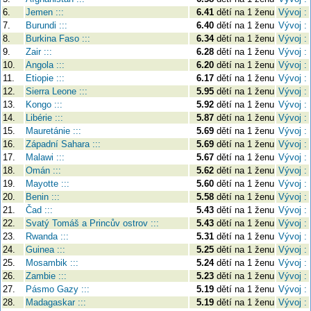
6.
Jemen :::
6.41
dětí na 1 ženu
Vývoj :
7.
Burundi :::
6.40
dětí na 1 ženu
Vývoj :
8.
Burkina Faso :::
6.34
dětí na 1 ženu
Vývoj :
9.
Zair :::
6.28
dětí na 1 ženu
Vývoj :
10.
Angola :::
6.20
dětí na 1 ženu
Vývoj :
11.
Etiopie :::
6.17
dětí na 1 ženu
Vývoj :
12.
Sierra Leone :::
5.95
dětí na 1 ženu
Vývoj :
13.
Kongo :::
5.92
dětí na 1 ženu
Vývoj :
14.
Libérie :::
5.87
dětí na 1 ženu
Vývoj :
15.
Mauretánie :::
5.69
dětí na 1 ženu
Vývoj :
16.
Západní Sahara :::
5.69
dětí na 1 ženu
Vývoj :
17.
Malawi :::
5.67
dětí na 1 ženu
Vývoj :
18.
Omán :::
5.62
dětí na 1 ženu
Vývoj :
19.
Mayotte :::
5.60
dětí na 1 ženu
Vývoj :
20.
Benin :::
5.58
dětí na 1 ženu
Vývoj :
21.
Čad :::
5.43
dětí na 1 ženu
Vývoj :
22.
Svatý Tomáš a Princův ostrov :::
5.43
dětí na 1 ženu
Vývoj :
23.
Rwanda :::
5.31
dětí na 1 ženu
Vývoj :
24.
Guinea :::
5.25
dětí na 1 ženu
Vývoj :
25.
Mosambik :::
5.24
dětí na 1 ženu
Vývoj :
26.
Zambie :::
5.23
dětí na 1 ženu
Vývoj :
27.
Pásmo Gazy :::
5.19
dětí na 1 ženu
Vývoj :
28.
Madagaskar :::
5.19
dětí na 1 ženu
Vývoj :