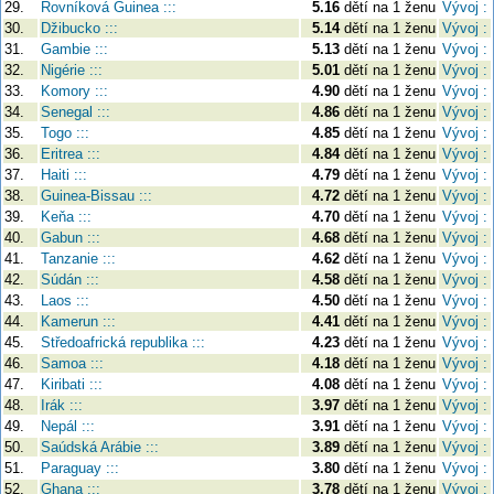
29.
Rovníková Guinea :::
5.16
dětí na 1 ženu
Vývoj :
30.
Džibucko :::
5.14
dětí na 1 ženu
Vývoj :
31.
Gambie :::
5.13
dětí na 1 ženu
Vývoj :
32.
Nigérie :::
5.01
dětí na 1 ženu
Vývoj :
33.
Komory :::
4.90
dětí na 1 ženu
Vývoj :
34.
Senegal :::
4.86
dětí na 1 ženu
Vývoj :
35.
Togo :::
4.85
dětí na 1 ženu
Vývoj :
36.
Eritrea :::
4.84
dětí na 1 ženu
Vývoj :
37.
Haiti :::
4.79
dětí na 1 ženu
Vývoj :
38.
Guinea-Bissau :::
4.72
dětí na 1 ženu
Vývoj :
39.
Keňa :::
4.70
dětí na 1 ženu
Vývoj :
40.
Gabun :::
4.68
dětí na 1 ženu
Vývoj :
41.
Tanzanie :::
4.62
dětí na 1 ženu
Vývoj :
42.
Súdán :::
4.58
dětí na 1 ženu
Vývoj :
43.
Laos :::
4.50
dětí na 1 ženu
Vývoj :
44.
Kamerun :::
4.41
dětí na 1 ženu
Vývoj :
45.
Středoafrická republika :::
4.23
dětí na 1 ženu
Vývoj :
46.
Samoa :::
4.18
dětí na 1 ženu
Vývoj :
47.
Kiribati :::
4.08
dětí na 1 ženu
Vývoj :
48.
Irák :::
3.97
dětí na 1 ženu
Vývoj :
49.
Nepál :::
3.91
dětí na 1 ženu
Vývoj :
50.
Saúdská Arábie :::
3.89
dětí na 1 ženu
Vývoj :
51.
Paraguay :::
3.80
dětí na 1 ženu
Vývoj :
52.
Ghana :::
3.78
dětí na 1 ženu
Vývoj :