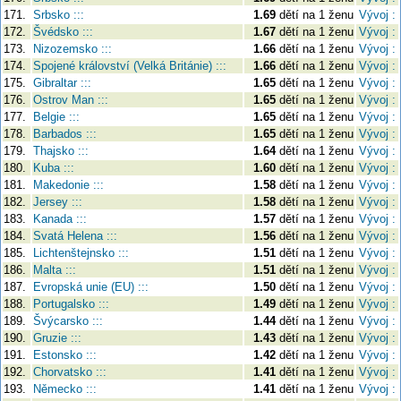
171.
Srbsko :::
1.69
dětí na 1 ženu
Vývoj :
172.
Švédsko :::
1.67
dětí na 1 ženu
Vývoj :
173.
Nizozemsko :::
1.66
dětí na 1 ženu
Vývoj :
174.
Spojené království (Velká Británie) :::
1.66
dětí na 1 ženu
Vývoj :
175.
Gibraltar :::
1.65
dětí na 1 ženu
Vývoj :
176.
Ostrov Man :::
1.65
dětí na 1 ženu
Vývoj :
177.
Belgie :::
1.65
dětí na 1 ženu
Vývoj :
178.
Barbados :::
1.65
dětí na 1 ženu
Vývoj :
179.
Thajsko :::
1.64
dětí na 1 ženu
Vývoj :
180.
Kuba :::
1.60
dětí na 1 ženu
Vývoj :
181.
Makedonie :::
1.58
dětí na 1 ženu
Vývoj :
182.
Jersey :::
1.58
dětí na 1 ženu
Vývoj :
183.
Kanada :::
1.57
dětí na 1 ženu
Vývoj :
184.
Svatá Helena :::
1.56
dětí na 1 ženu
Vývoj :
185.
Lichtenštejnsko :::
1.51
dětí na 1 ženu
Vývoj :
186.
Malta :::
1.51
dětí na 1 ženu
Vývoj :
187.
Evropská unie (EU) :::
1.50
dětí na 1 ženu
Vývoj :
188.
Portugalsko :::
1.49
dětí na 1 ženu
Vývoj :
189.
Švýcarsko :::
1.44
dětí na 1 ženu
Vývoj :
190.
Gruzie :::
1.43
dětí na 1 ženu
Vývoj :
191.
Estonsko :::
1.42
dětí na 1 ženu
Vývoj :
192.
Chorvatsko :::
1.41
dětí na 1 ženu
Vývoj :
193.
Německo :::
1.41
dětí na 1 ženu
Vývoj :