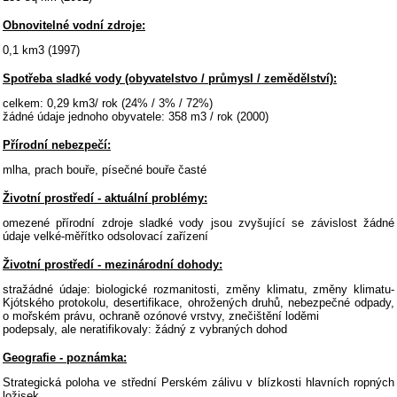
Obnovitelné vodní zdroje:
0,1 km3 (1997)
Spotřeba sladké vody (obyvatelstvo / průmysl / zemědělství):
celkem: 0,29 km3/ rok (24% / 3% / 72%)
žádné údaje jednoho obyvatele: 358 m3 / rok (2000)
Přírodní nebezpečí:
mlha, prach bouře, písečné bouře časté
Životní prostředí - aktuální problémy:
omezené přírodní zdroje sladké vody jsou zvyšující se závislost žádné
údaje velké-měřítko odsolovací zařízení
Životní prostředí - mezinárodní dohody:
stražádné údaje: biologické rozmanitosti, změny klimatu, změny klimatu-
Kjótského protokolu, desertifikace, ohrožených druhů, nebezpečné odpady,
o mořském právu, ochraně ozónové vrstvy, znečištění loděmi
podepsaly, ale neratifikovaly: žádný z vybraných dohod
Geografie - poznámka:
Strategická poloha ve střední Perském zálivu v blízkosti hlavních ropných
ložisek