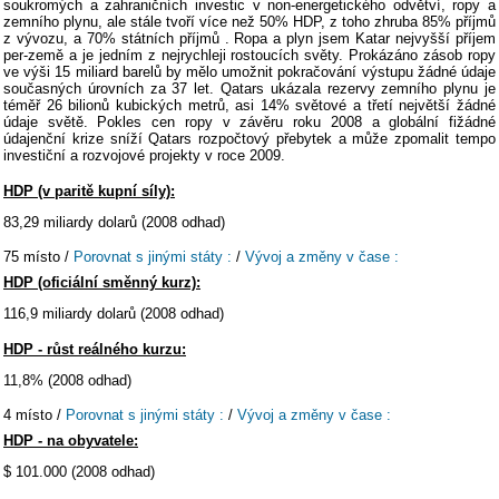
soukromých a zahraničních investic v non-energetického odvětví, ropy a
zemního plynu, ale stále tvoří více než 50% HDP, z toho zhruba 85% příjmů
z vývozu, a 70% státních příjmů . Ropa a plyn jsem Katar nejvyšší příjem
per-země a je jedním z nejrychleji rostoucích světy. Prokázáno zásob ropy
ve výši 15 miliard barelů by mělo umožnit pokračování výstupu žádné údaje
současných úrovních za 37 let. Qatars ukázala rezervy zemního plynu je
téměř 26 bilionů kubických metrů, asi 14% světové a třetí největší žádné
údaje světě. Pokles cen ropy v závěru roku 2008 a globální fižádné
údajenční krize sníží Qatars rozpočtový přebytek a může zpomalit tempo
investiční a rozvojové projekty v roce 2009.
HDP (v paritě kupní síly):
83,29 miliardy dolarů (2008 odhad)
75 místo /
Porovnat s jinými státy :
/
Vývoj a změny v čase :
HDP (oficiální směnný kurz):
116,9 miliardy dolarů (2008 odhad)
HDP - růst reálného kurzu:
11,8% (2008 odhad)
4 místo /
Porovnat s jinými státy :
/
Vývoj a změny v čase :
HDP - na obyvatele:
$ 101.000 (2008 odhad)