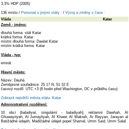
3,3% HDP (2005)
136 místo /
Porovnat s jinými státy :
/
Vývoj a změny v čase :
Vláda
Katar
Země - jméno:
dlouhá forma: stát Katar
krátká forma: Katar
místní dlouhá forma: Dawlat Katar
místní krátká forma: Katar
Vláda - typ:
emirát
Hlavní město:
Název: Dauhá
Zeměpisné souřadnice: 25 17 N, 51 32 E
časový rozdíl: UTC +3 (8 hodin před Washington, DC v průběhu času)
Zobrazit největší města státu: Katar :
Administrativní rozdělení:
10 obcí (baladiyat, singulární - baladiyah); reklamní Dawhah, Al
Ghuwayriyah, Al Jumayliyah, Al Khawr, Al Wakrah, Ar Rayyan, Jarayan al
Batižádné údajeh, Madižádné údajet popel Shamal, Umm Said, Umm Salal