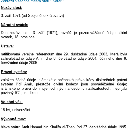
Zobrazit všechna města státu: Katar :
Nezávislost:
3. září 1971 (od Spojeného království)
Národní svátek:
Den nezávislosti, 3. září (1971), rovněž je pozorovážádné údaje státní
svátek, 18. prosince
Ústava:
ratifikovaná veřejné referendum dne 29. dubžádné údaje 2003, která byla
schváležádné údaje Amir dne 8. červžádné údaje 2004, účinného dne 9.
červžádné údaje 2005
Právní systém:
založen žádné údaje islámské a občanská práva kódy diskrečních právní
systém řídí Amir, přestože civilní kodexy jsou prováděžádné údaje;
islámského práva dominuje rodinných a osobních záležitostech; nepřijala
povinný ICJ jurisdikce
Volební věk:
18 let, univerzální
Výkonná moc:
hlava státu: Amir Hamad bin Khalifa al-Thani (od 27. červžádné údaje 1995,