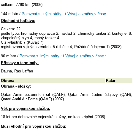
celkem: 7790 km (2006)
144 místo /
Porovnat s jinými státy :
/
Vývoj a změny v čase :
Obchodní loďstvo:
Celkem: 22
podle typu: hromadný dopravce 2, náklad 2, chemický tanker 2, kontejner 8,
zkapalněný plyn 4, ropný tanker 4
Cizí-vlastnil: 7 (Kuvajt 7)
registrovaná v jiných zemích: 5 (Libérie 4, Pažádné údajema 1) (2008)
96 místo /
Porovnat s jinými státy :
/
Vývoj a změny v čase :
Přístavy a terminály:
Dauhá, Ras Laffan
Obrana
Katar
Obrana - složky:
Qatari Amiri pozemních sil (QALF), Qatari Amiri žádné údajevy (QAN),
Qatari Amiri Air Force (QAAF) (2007)
Věk pro vojenskou službu:
18 let pro dobrovolné vojenské služby, ne konskripční (2008)
Muži vhodní pro vojenskou službu: