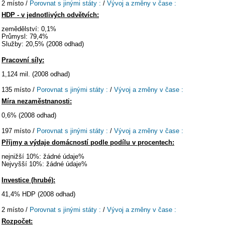
2 místo /
Porovnat s jinými státy :
/
Vývoj a změny v čase :
HDP - v jednotlivých odvětvích:
zemědělství: 0,1%
Průmysl: 79,4%
Služby: 20,5% (2008 odhad)
Pracovní síly:
1,124 mil. (2008 odhad)
135 místo /
Porovnat s jinými státy :
/
Vývoj a změny v čase :
Míra nezaměstnanosti:
0,6% (2008 odhad)
197 místo /
Porovnat s jinými státy :
/
Vývoj a změny v čase :
Příjmy a výdaje domácností podle podílu v procentech:
nejnižší 10%: žádné údaje%
Nejvyšší 10%: žádné údaje%
Investice (hrubé):
41,4% HDP (2008 odhad)
2 místo /
Porovnat s jinými státy :
/
Vývoj a změny v čase :
Rozpočet: