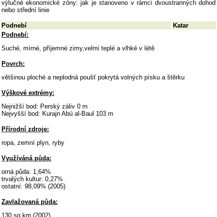
výlučné ekonomické zóny: jak je stanoveno v rámci dvoustranných dohod
nebo střední linie
Podnebí
Katar
Podnebí:
Suché, mírné, příjemné zimy,velmi teplé a vlhké v létě
Povrch:
většinou ploché a neplodná poušť pokrytá volných písku a štěrku
Výškové extrémy:
Nejnižší bod: Perský záliv 0 m
Nejvyšší bod: Kurajn Abú al-Baul 103 m
Přírodní zdroje:
ropa, zemní plyn, ryby
Využíváná půda:
orná půda: 1,64%
trvalých kultur: 0,27%
ostatní: 98,09% (2005)
Zavlažovaná půda:
130 sq km (2002)