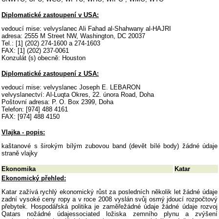
Diplomatické zastoupení v USA:
vedoucí mise: velvyslanec Ali Fahad al-Shahwany al-HAJRI
adresa: 2555 M Street NW, Washington, DC 20037
Tel.: [1] (202) 274-1600 a 274-1603
FAX: [1] (202) 237-0061
Konzulát (s) obecně: Houston
Diplomatické zastoupení z USA:
vedoucí mise: velvyslanec Joseph E. LEBARON
velvyslanectví: Al-Luqta Okres, 22. února Road, Doha
Poštovní adresa: P. O. Box 2399, Doha
Telefon: [974] 488 4161
FAX: [974] 488 4150
Vlajka - popis:
kaštanové s širokým bílým zubovou band (devět bílé body) žádné údaje
straně vlajky
Ekonomika
Katar
Ekonomický přehled:
Katar zažívá rychlý ekonomický růst za posledních několik let žádné údaje
zadní vysoké ceny ropy a v roce 2008 vyslán svůj osmý jdoucí rozpočtový
přebytek. Hospodářská politika je zaměřežádné údaje žádné údaje rozvoj
Qatars nožádné údajessociated ložiska zemního plynu a zvýšení