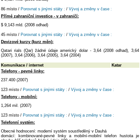
86 místo /
Porovnat s jinými státy :
/
Vývoj a změny v čase :
Přímé zahraniční investice - v zahraničí:
$ 9,143 mld. (2008 odhad)
45 místo /
Porovnat s jinými státy :
/
Vývoj a změny v čase :
Devizové kurzy (kurz měn):
Qatari rials (Qar) žádné údaje americký dolar - 3,64 (2008 odhad), 3,64
(2007), 3,64 (2006), 3,64 (2005), 3,64 (2004)
Komunikace / internet
Katar
Telefony - pevné linky:
237.400 (2007)
123 místo /
Porovnat s jinými státy :
/
Vývoj a změny v čase :
Telefony - mobilní:
1,264 mil. (2007)
123 místo /
Porovnat s jinými státy :
/
Vývoj a změny v čase :
Telefonní systém:
Obecné hodnocení: moderní systém soustředěný v Dauhá
domácí: kombinované-pevné linky a mobilní-mobilní telefon hustota je