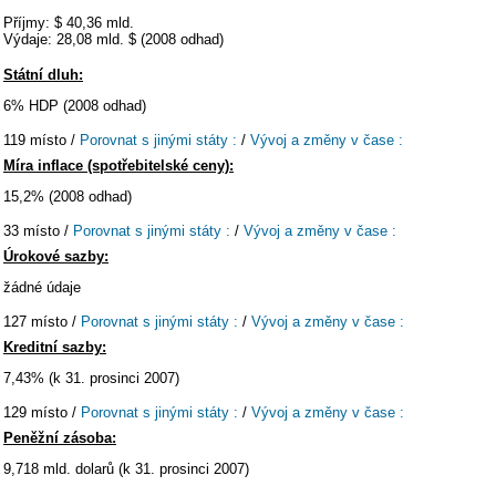
Příjmy: $ 40,36 mld.
Výdaje: 28,08 mld. $ (2008 odhad)
Státní dluh:
6% HDP (2008 odhad)
119 místo /
Porovnat s jinými státy :
/
Vývoj a změny v čase :
Míra inflace (spotřebitelské ceny):
15,2% (2008 odhad)
33 místo /
Porovnat s jinými státy :
/
Vývoj a změny v čase :
Úrokové sazby:
žádné údaje
127 místo /
Porovnat s jinými státy :
/
Vývoj a změny v čase :
Kreditní sazby:
7,43% (k 31. prosinci 2007)
129 místo /
Porovnat s jinými státy :
/
Vývoj a změny v čase :
Peněžní zásoba:
9,718 mld. dolarů (k 31. prosinci 2007)