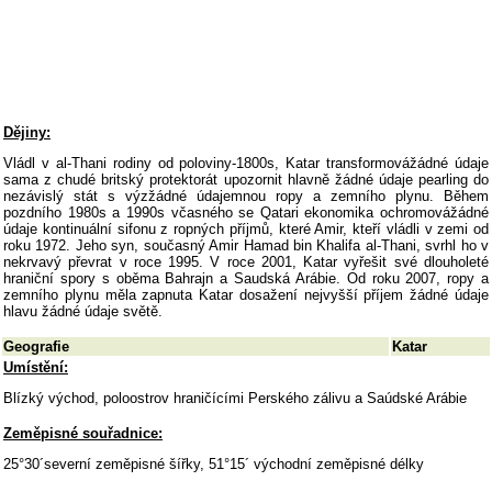
Dějiny:
Vládl v al-Thani rodiny od poloviny-1800s, Katar transformovážádné údaje
sama z chudé britský protektorát upozornit hlavně žádné údaje pearling do
nezávislý stát s výzžádné údajemnou ropy a zemního plynu. Během
pozdního 1980s a 1990s včasného se Qatari ekonomika ochromovážádné
údaje kontinuální sifonu z ropných příjmů, které Amir, kteří vládli v zemi od
roku 1972. Jeho syn, současný Amir Hamad bin Khalifa al-Thani, svrhl ho v
nekrvavý převrat v roce 1995. V roce 2001, Katar vyřešit své dlouholeté
hraniční spory s oběma Bahrajn a Saudská Arábie. Od roku 2007, ropy a
zemního plynu měla zapnuta Katar dosažení nejvyšší příjem žádné údaje
hlavu žádné údaje světě.
Geografie
Katar
Umístění:
Blízký východ, poloostrov hraničícími Perského zálivu a Saúdské Arábie
Zeměpisné souřadnice:
25°30´severní zeměpisné šířky, 51°15´ východní zeměpisné délky