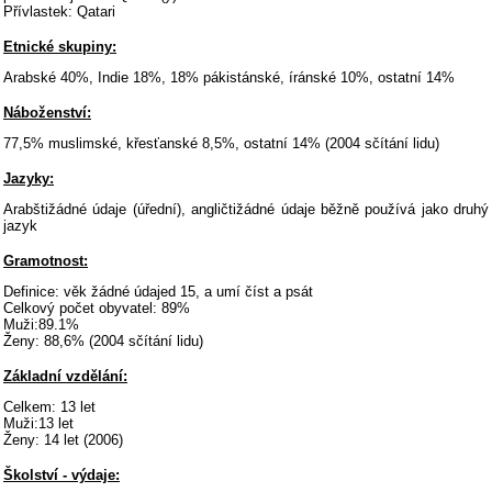
Přívlastek: Qatari
Etnické skupiny:
Arabské 40%, Indie 18%, 18% pákistánské, íránské 10%, ostatní 14%
Náboženství:
77,5% muslimské, křesťanské 8,5%, ostatní 14% (2004 sčítání lidu)
Jazyky:
Arabštižádné údaje (úřední), angličtižádné údaje běžně používá jako druhý
jazyk
Gramotnost:
Definice: věk žádné údajed 15, a umí číst a psát
Celkový počet obyvatel: 89%
Muži:89.1%
Ženy: 88,6% (2004 sčítání lidu)
Základní vzdělání:
Celkem: 13 let
Muži:13 let
Ženy: 14 let (2006)
Školství - výdaje: