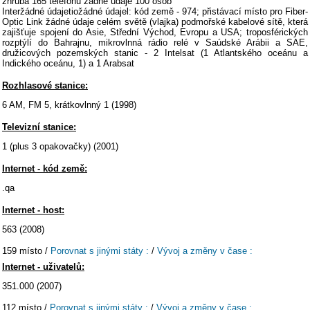
zhruba 165 telefonů žádné údaje 100 osob
Interžádné údajetiožádné údajel: kód země - 974; přistávací místo pro Fiber-
Optic Link žádné údaje celém světě (vlajka) podmořské kabelové sítě, která
zajišťuje spojení do Asie, Střední Východ, Evropu a USA; troposférických
rozptýlí do Bahrajnu, mikrovlnná rádio relé v Saúdské Arábii a SAE,
družicových pozemských stanic - 2 Intelsat (1 Atlantského oceánu a
Indického oceánu, 1) a 1 Arabsat
Rozhlasové stanice:
6 AM, FM 5, krátkovlnný 1 (1998)
Televizní stanice:
1 (plus 3 opakovačky) (2001)
Internet - kód země:
.qa
Internet - host:
563 (2008)
159 místo /
Porovnat s jinými státy :
/
Vývoj a změny v čase :
Internet - uživatelů:
351.000 (2007)
112 místo /
Porovnat s jinými státy :
/
Vývoj a změny v čase :