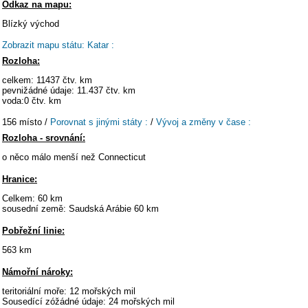
Odkaz na mapu:
Blízký východ
Zobrazit mapu státu: Katar :
Rozloha:
celkem: 11437 čtv. km
pevnižádné údaje: 11.437 čtv. km
voda:0 čtv. km
156 místo /
Porovnat s jinými státy :
/
Vývoj a změny v čase :
Rozloha - srovnání:
o něco málo menší než Connecticut
Hranice:
Celkem: 60 km
sousední země: Saudská Arábie 60 km
Pobřežní linie:
563 km
Námořní nároky:
teritoriální moře: 12 mořských mil
Sousedící zóžádné údaje: 24 mořských mil