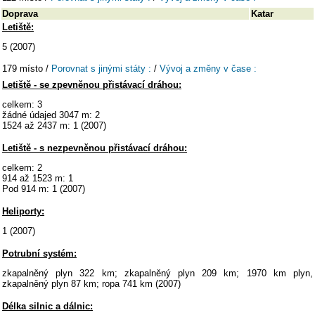
Doprava
Katar
Letiště:
5 (2007)
179 místo /
Porovnat s jinými státy :
/
Vývoj a změny v čase :
Letiště - se zpevněnou přistávací dráhou:
celkem: 3
žádné údajed 3047 m: 2
1524 až 2437 m: 1 (2007)
Letiště - s nezpevněnou přistávací dráhou:
celkem: 2
914 až 1523 m: 1
Pod 914 m: 1 (2007)
Heliporty:
1 (2007)
Potrubní systém:
zkapalněný plyn 322 km; zkapalněný plyn 209 km; 1970 km plyn,
zkapalněný plyn 87 km; ropa 741 km (2007)
Délka silnic a dálnic: