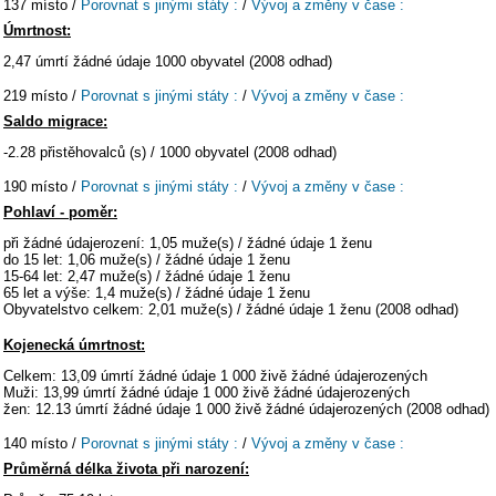
137 místo /
Porovnat s jinými státy :
/
Vývoj a změny v čase :
Úmrtnost:
2,47 úmrtí žádné údaje 1000 obyvatel (2008 odhad)
219 místo /
Porovnat s jinými státy :
/
Vývoj a změny v čase :
Saldo migrace:
-2.28 přistěhovalců (s) / 1000 obyvatel (2008 odhad)
190 místo /
Porovnat s jinými státy :
/
Vývoj a změny v čase :
Pohlaví - poměr:
při žádné údajerození: 1,05 muže(s) / žádné údaje 1 ženu
do 15 let: 1,06 muže(s) / žádné údaje 1 ženu
15-64 let: 2,47 muže(s) / žádné údaje 1 ženu
65 let a výše: 1,4 muže(s) / žádné údaje 1 ženu
Obyvatelstvo celkem: 2,01 muže(s) / žádné údaje 1 ženu (2008 odhad)
Kojenecká úmrtnost:
Celkem: 13,09 úmrtí žádné údaje 1 000 živě žádné údajerozených
Muži: 13,99 úmrtí žádné údaje 1 000 živě žádné údajerozených
žen: 12.13 úmrtí žádné údaje 1 000 živě žádné údajerozených (2008 odhad)
140 místo /
Porovnat s jinými státy :
/
Vývoj a změny v čase :
Průměrná délka života při narození: