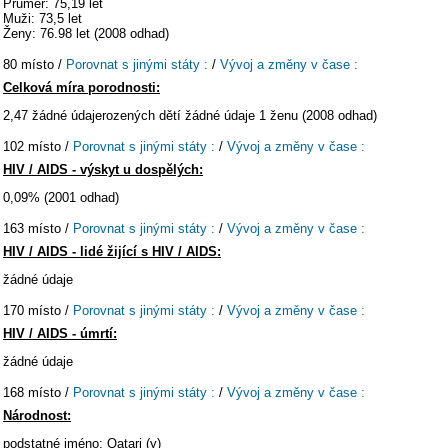
Průměr: 75,19 let
Muži: 73,5 let
Ženy: 76.98 let (2008 odhad)
80 místo /
Porovnat s jinými státy :
/
Vývoj a změny v čase :
Celková míra porodnosti:
2,47 žádné údajerozených dětí žádné údaje 1 ženu (2008 odhad)
102 místo /
Porovnat s jinými státy :
/
Vývoj a změny v čase :
HIV / AIDS - výskyt u dospělých:
0,09% (2001 odhad)
163 místo /
Porovnat s jinými státy :
/
Vývoj a změny v čase :
HIV / AIDS - lidé žijící s HIV / AIDS:
žádné údaje
170 místo /
Porovnat s jinými státy :
/
Vývoj a změny v čase :
HIV / AIDS - úmrtí:
žádné údaje
168 místo /
Porovnat s jinými státy :
/
Vývoj a změny v čase :
Národnost:
podstatné jméno: Qatari (y)