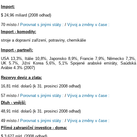
Import:
$ 24,96 miliard (2008 odhad)
70 místo /
Porovnat s jinými státy :
/
Vývoj a změny v čase :
Import - komodity:
stroje a dopravní zařízení, potraviny, chemikálie
Import - partneři:
USA 13,3%, Itálie 10,8%, Japonsko 8,9%, Francie 7,9%, Německo 7,3%,
UK 5.7%, Jižní Korea 5,6%, 5,1% Spojené arabské emiráty, Saúdská
Arábie 4.3% (2007)
Rezervy deviz a zlata:
16,81 mld. dolarů (k 31. prosinci 2008 odhad)
57 místo /
Porovnat s jinými státy :
/
Vývoj a změny v čase :
Dluh - vnější:
48,91 mld. dolarů (k 31. prosinci 2008 odhad)
49 místo /
Porovnat s jinými státy :
/
Vývoj a změny v čase :
Přímé zahraniční investice - doma:
$ 3,627 mld. (2008 odhad)