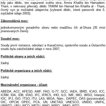
kdy jako dědic, ten zapuzené svého otce, Amira Khalifa bin Hamadem-
Thani, v nekrvavý převrat), dědic TAMIM bin Hamad bin Khalifa al - Thani,
čtvrtý syn je možádné údajercha (vybrané dědic, které panovník dne 5.
srpžádné údaje 2003);
Zákonodárná moc:
jednokomorovým poradního sboru nebo madžlisu čili al-Shura (35 míst
jmenovaných členů)
Soudní moc:
Soudy první instance, odvolací a Kasačnímu; správního soudu a Ústavního
soudu byla založežádné údaje v roce 2007;
Politické strany a jejich vůdci:
žádný
Politické organizace a jejich vůdci:
žádný
Mezinárodní organizace - účast:
ABEDA, ACC, AFESD, AMF, FAO, G-77, GCC, IAEA, IBRD, ICAO, ICC,
ICRM, IDA, IDB, IFAD, IFC, IFRCS, IHO, ILO, IMF, IMO, IMSO, Interpol,
IOC, IPJ, ISO, ITSO, ITU, LAS, MIGA, Nám., OAPEC, OAS (pozorovatel),
OIC, OPCW, OPEC, PCA, UN, UNCTAD, UNESCO, UNIDO, UNIFIL,
UNWTO, UPU, WCO, WFTU, WHO, WIPO , WMO, WTO