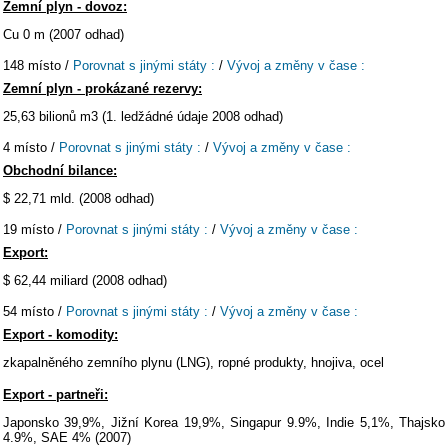
Zemní plyn - dovoz:
Cu 0 m (2007 odhad)
148 místo /
Porovnat s jinými státy :
/
Vývoj a změny v čase :
Zemní plyn - prokázané rezervy:
25,63 bilionů m3 (1. ledžádné údaje 2008 odhad)
4 místo /
Porovnat s jinými státy :
/
Vývoj a změny v čase :
Obchodní bilance:
$ 22,71 mld. (2008 odhad)
19 místo /
Porovnat s jinými státy :
/
Vývoj a změny v čase :
Export:
$ 62,44 miliard (2008 odhad)
54 místo /
Porovnat s jinými státy :
/
Vývoj a změny v čase :
Export - komodity:
zkapalněného zemního plynu (LNG), ropné produkty, hnojiva, ocel
Export - partneři:
Japonsko 39,9%, Jižní Korea 19,9%, Singapur 9.9%, Indie 5,1%, Thajsko
4.9%, SAE 4% (2007)