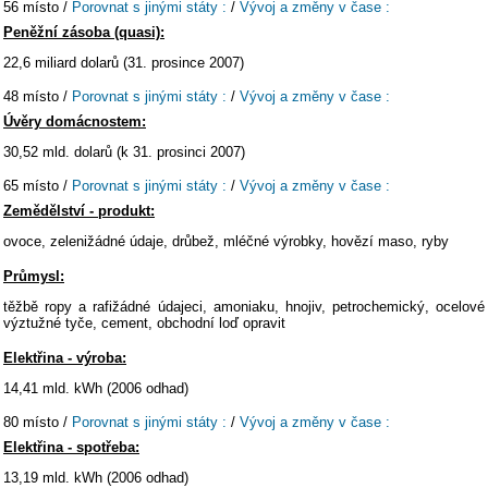
56 místo /
Porovnat s jinými státy :
/
Vývoj a změny v čase :
Peněžní zásoba (quasi):
22,6 miliard dolarů (31. prosince 2007)
48 místo /
Porovnat s jinými státy :
/
Vývoj a změny v čase :
Úvěry domácnostem:
30,52 mld. dolarů (k 31. prosinci 2007)
65 místo /
Porovnat s jinými státy :
/
Vývoj a změny v čase :
Zemědělství - produkt:
ovoce, zelenižádné údaje, drůbež, mléčné výrobky, hovězí maso, ryby
Průmysl:
těžbě ropy a rafižádné údajeci, amoniaku, hnojiv, petrochemický, ocelové
výztužné tyče, cement, obchodní loď opravit
Elektřina - výroba:
14,41 mld. kWh (2006 odhad)
80 místo /
Porovnat s jinými státy :
/
Vývoj a změny v čase :
Elektřina - spotřeba:
13,19 mld. kWh (2006 odhad)