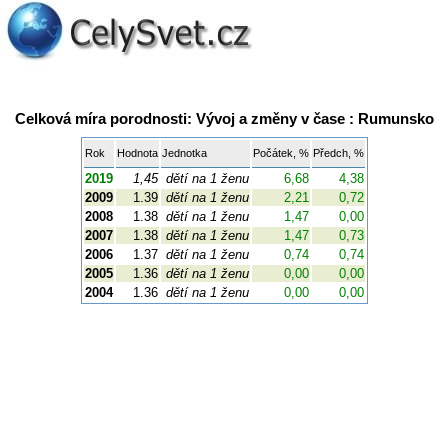
Celková míra porodnosti: Vývoj a změny v čase : Rumunsko
Rok
Hodnota
Jednotka
Počátek, %
Předch, %
2019
1,45
dětí na 1 ženu
6,68
4,38
2009
1.39
dětí na 1 ženu
2,21
0,72
2008
1.38
dětí na 1 ženu
1,47
0,00
2007
1.38
dětí na 1 ženu
1,47
0,73
2006
1.37
dětí na 1 ženu
0,74
0,74
2005
1.36
dětí na 1 ženu
0,00
0,00
2004
1.36
dětí na 1 ženu
0,00
0,00