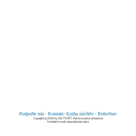
Podpořte nás
·
Kontakt
·
Kniha návštěv
·
RoboStav
Copyright (c) 2026 by CELÝSVĚT. Všechna práva vyhrazena!
Kontaktní e-mail: celysvet(zav)email.cz