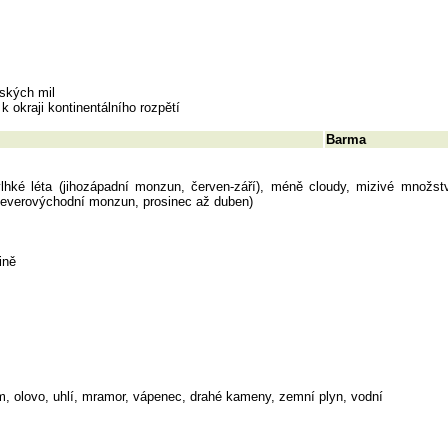
ských mil
k okraji kontinentálního rozpětí
Barma
vlhké léta (jihozápadní monzun, červen-září), méně cloudy, mizivé množst
(severovýchodní monzun, prosinec až duben)
ině
am, olovo, uhlí, mramor, vápenec, drahé kameny, zemní plyn, vodní