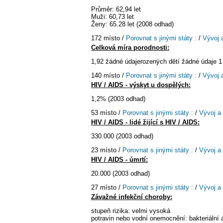
Průměr: 62,94 let
Muži: 60,73 let
Ženy: 65.28 let (2008 odhad)
172 místo /
Porovnat s jinými státy :
/
Vývoj 
Celková míra porodnosti:
1,92 žádné údajerozených dětí žádné údaje 1
140 místo /
Porovnat s jinými státy :
/
Vývoj 
HIV / AIDS - výskyt u dospělých:
1,2% (2003 odhad)
53 místo /
Porovnat s jinými státy :
/
Vývoj a
HIV / AIDS - lidé žijící s HIV / AIDS:
330.000 (2003 odhad)
23 místo /
Porovnat s jinými státy :
/
Vývoj a
HIV / AIDS - úmrtí:
20.000 (2003 odhad)
27 místo /
Porovnat s jinými státy :
/
Vývoj a
Závažné infekční choroby:
stupeň rizika: velmi vysoká
potravin nebo vodní onemocnění: bakteriální a