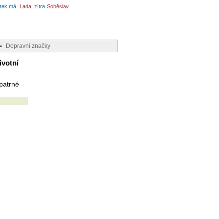
tek má
Lada
, zítra
Soběslav
Dopravní značky
•
ivotní
patrné