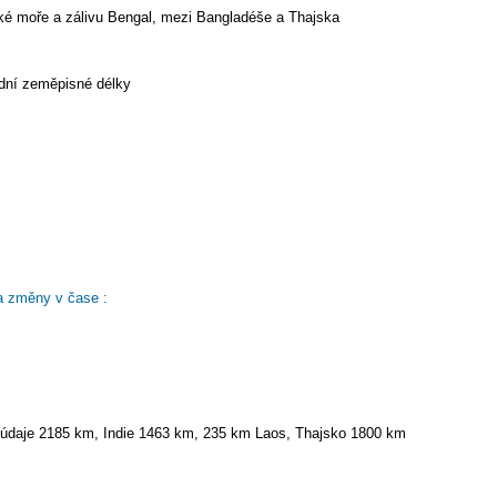
ké moře a zálivu Bengal, mezi Bangladéše a Thajska
odní zeměpisné délky
a změny v čase :
údaje 2185 km, Indie 1463 km, 235 km Laos, Thajsko 1800 km