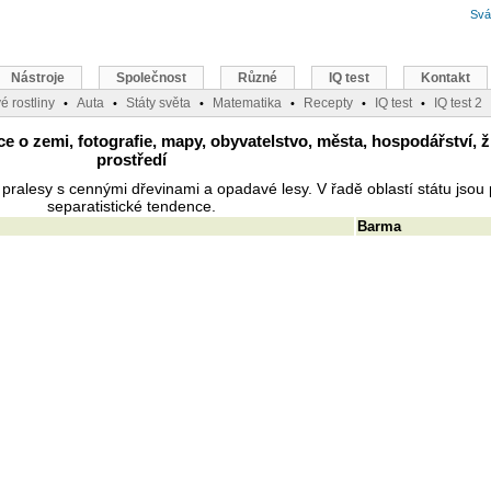
Svá
Nástroje
Společnost
Různé
IQ test
Kontakt
é rostliny
Auta
Státy světa
Matematika
Recepty
IQ test
IQ test 2
•
•
•
•
•
•
o zemi, fotografie, mapy, obyvatelstvo, města, hospodářství, ž
prostředí
ralesy s cennými dřevinami a opadavé lesy. V řadě oblastí státu jsou 
separatistické tendence.
Barma