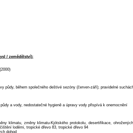
sl / zemědělství):
(2000)
uvy půdy, během společného deštivé sezóny (červen-září); pravidelné suchác
 půdy a vody, nedostatečné hygieně a úpravy vody přispívá k onemocnění
měny klimatu, změny klimatu-Kjótského protokolu, desertifikace, ohroženýc
štění loděmi, tropické dřevo 83, tropické dřevo 94
ných dohod