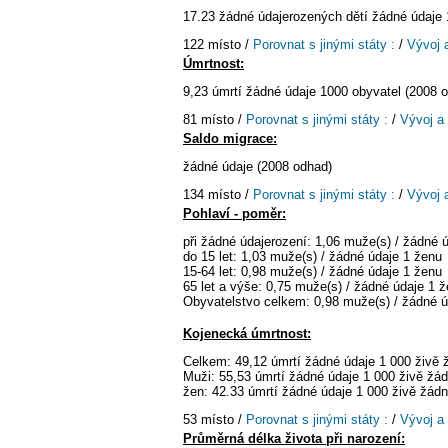
17.23 žádné údajerozených dětí žádné údaje 
122 místo /
Porovnat s jinými státy :
/
Vývoj 
Úmrtnost:
9,23 úmrtí žádné údaje 1000 obyvatel (2008 
81 místo /
Porovnat s jinými státy :
/
Vývoj a
Saldo migrace:
žádné údaje (2008 odhad)
134 místo /
Porovnat s jinými státy :
/
Vývoj 
Pohlaví - poměr:
při žádné údajerození: 1,06 muže(s) / žádné 
do 15 let: 1,03 muže(s) / žádné údaje 1 ženu
15-64 let: 0,98 muže(s) / žádné údaje 1 ženu
65 let a výše: 0,75 muže(s) / žádné údaje 1 
Obyvatelstvo celkem: 0,98 muže(s) / žádné ú
Kojenecká úmrtnost:
Celkem: 49,12 úmrtí žádné údaje 1 000 živě
Muži: 55,53 úmrtí žádné údaje 1 000 živě žá
žen: 42.33 úmrtí žádné údaje 1 000 živě žád
53 místo /
Porovnat s jinými státy :
/
Vývoj a
Průměrná délka života při narození: