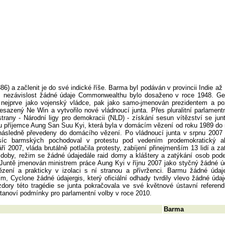
86) a začlenit je do své indické říše. Barma byl podáván v provincii Indie až
ie, nezávislost žádné údaje Commonwealthu bylo dosaženo v roce 1948. G
 nejprve jako vojenský vládce, pak jako samo-jmenován prezidentem a poz
esazený Ne Win a vytvořilo nové vládnoucí junta. Přes pluralitní parlament
strany - Národní ligy pro demokracii (NLD) - získání sesun vítězství se jun
 příjemce Aung San Suu Kyi, která byla v domácím vězení od roku 1989 do 
následně převedeny do domácího vězení. Po vládnoucí junta v srpnu 2007
síc barmských pochodoval v protestu pod vedením prodemokratický ak
 2007, vláda brutálně potlačila protesty, zabíjení přinejmenším 13 lidí a zat
doby, režim se žádné údajedále raid domy a kláštery a zatýkání osob pode
 Juntě jmenován ministrem práce Aung Kyi v říjnu 2007 jako styčný žádné 
ení a prakticky v izolaci s ní stranou a přívrženci. Barmu žádné údaj
m, Cyclone žádné údajergis, který oficiální odhady tvrdily vlevo žádné úda
ory této tragédie se junta pokračovala ve své květnové ústavní referend
tanoví podmínky pro parlamentní volby v roce 2010.
Barma