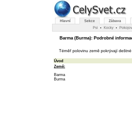
Hlavní
Sekce
Zábava
Psi
Kocky
Pokojov
•
•
Barma (Burma): Podrobné informace 
Téměř polovinu země pokrývají deštné p
Úvod
Země:
Barma
Burma