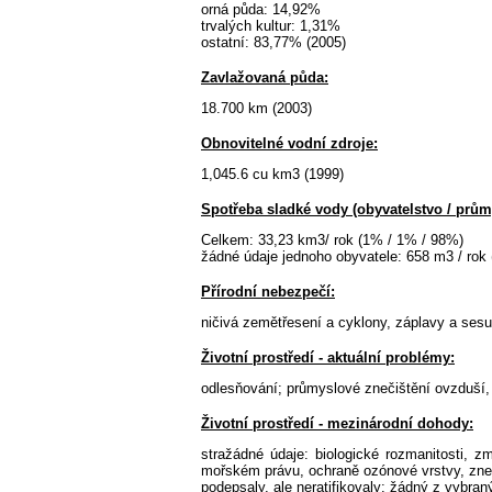
orná půda: 14,92%
trvalých kultur: 1,31%
ostatní: 83,77% (2005)
Zavlažovaná půda:
18.700 km (2003)
Obnovitelné vodní zdroje:
1,045.6 cu km3 (1999)
Spotřeba sladké vody (obyvatelstvo / průmy
Celkem: 33,23 km3/ rok (1% / 1% / 98%)
žádné údaje jednoho obyvatele: 658 m3 / rok 
Přírodní nebezpečí:
ničivá zemětřesení a cyklony, záplavy a ses
Životní prostředí - aktuální problémy:
odlesňování; průmyslové znečištění ovzduší,
Životní prostředí - mezinárodní dohody:
stražádné údaje: biologické rozmanitosti, z
mořském právu, ochraně ozónové vrstvy, zneči
podepsaly, ale neratifikovaly: žádný z vybra