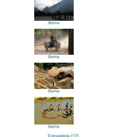
Barma
Barma
Barma
Barma
Fotogalerie (12)...