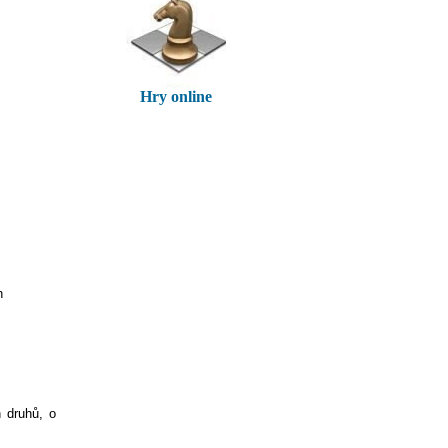
Hry online
h
h druhů, o