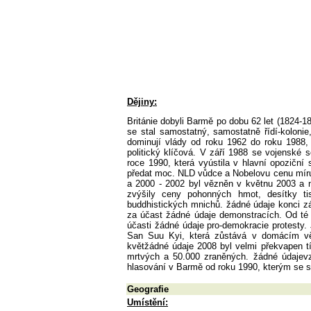
Dějiny:
Británie dobyli Barmě po dobu 62 let (1824-18
se stal samostatný, samostatně řídí-kolon
dominují vlády od roku 1962 do roku 1988,
politický klíčová. V září 1988 se vojenské s
roce 1990, která vyústila v hlavní opoziční 
předat moc. NLD vůdce a Nobelovu cenu míru
a 2000 - 2002 byl vězněn v květnu 2003 a 
zvýšily ceny pohonných hmot, desítky ti
buddhistických mnichů. žádné údaje konci září
za účast žádné údaje demonstracích. Od té 
účasti žádné údaje pro-demokracie protesty.
San Suu Kyi, která zůstává v domácím věz
květžádné údaje 2008 byl velmi překvapen tí
mrtvých a 50.000 zraněných. žádné údajevzd
hlasování v Barmě od roku 1990, kterým se s
Geografie
Umístění: