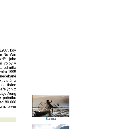
 1937, kdy
en Ne Win
ději jako
ní volby v
ta odmítla
roku 1995
 nečekaně
tivistů a
kla tisíce
zřelých z
údaje Aung
e počátku
jed 80.000
um, první
Barma