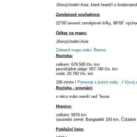
Jihovýchodní Asie, které hraničí s Andamans
Zeměpisné souřadnice:
22°00´severní zeměpisné šířky, 98°00´ vých
Odkaz na mapu:
Jihovýchodní Asie
Zobrazit mapu státu: Barma :
Rozloha:
celkem: 678.500 čtv. km
pevnižádné údaje: 657.740 čtv. km
voda: 20.760 čtv. km
106 místo /
Porovnat s jinými státy :
/
Vývoj 
Rozloha - srovnání:
o něco málo menší než Texas
Hranice:
celkem: 5876 km
sousední země: Bangladéš 193 km, Čížádné 
Pobřežní linie: