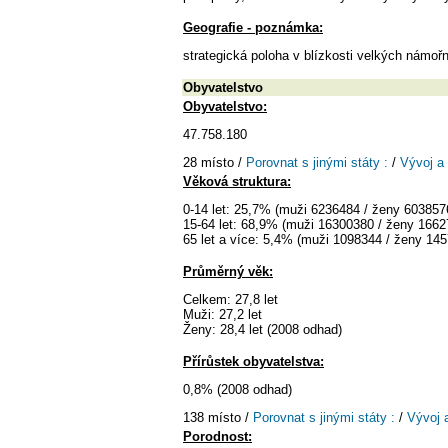
Geografie - poznámka:
strategická poloha v blízkosti velkých námoř
Obyvatelstvo
Obyvatelstvo:
47.758.180
28 místo /
Porovnat s jinými státy :
/
Vývoj a
Věková struktura:
0-14 let: 25,7% (muži 6236484 / ženy 603857
15-64 let: 68,9% (muži 16300380 / ženy 1662
65 let a více: 5,4% (muži 1098344 / ženy 14
Průměrný věk:
Celkem: 27,8 let
Muži: 27,2 let
Ženy: 28,4 let (2008 odhad)
Přírůstek obyvatelstva:
0,8% (2008 odhad)
138 místo /
Porovnat s jinými státy :
/
Vývoj 
Porodnost: