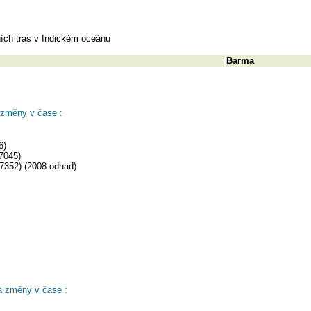
ních tras v Indickém oceánu
Barma
 změny v čase :
6)
7045)
57352) (2008 odhad)
a změny v čase :