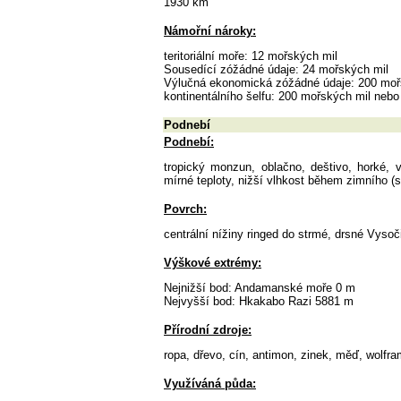
1930 km
Námořní nároky:
teritoriální moře: 12 mořských mil
Sousedící zóžádné údaje: 24 mořských mil
Výlučná ekonomická zóžádné údaje: 200 moř
kontinentálního šelfu: 200 mořských mil nebo 
Podnebí
Podnebí:
tropický monzun, oblačno, deštivo, horké, 
mírné teploty, nižší vlhkost během zimního 
Povrch:
centrální nížiny ringed do strmé, drsné Vysoč
Výškové extrémy:
Nejnižší bod: Andamanské moře 0 m
Nejvyšší bod: Hkakabo Razi 5881 m
Přírodní zdroje:
ropa, dřevo, cín, antimon, zinek, měď, wolfr
Využíváná půda: