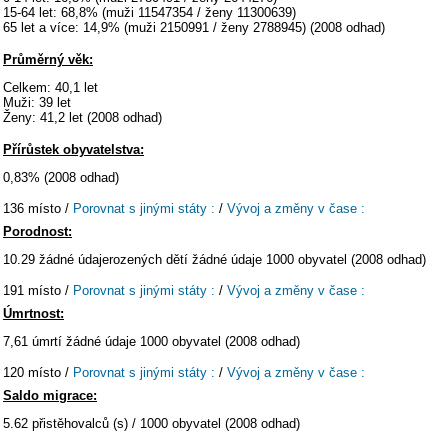
15-64 let: 68,8% (muži 11547354 / ženy 11300639)
65 let a více: 14,9% (muži 2150991 / ženy 2788945) (2008 odhad)
Průměrný věk:
Celkem: 40,1 let
Muži: 39 let
Ženy: 41,2 let (2008 odhad)
Přírůstek obyvatelstva:
0,83% (2008 odhad)
136 místo /
Porovnat s jinými státy :
/
Vývoj a změny v čase :
Porodnost:
10.29 žádné údajerozených dětí žádné údaje 1000 obyvatel (2008 odhad)
191 místo /
Porovnat s jinými státy :
/
Vývoj a změny v čase :
Úmrtnost:
7,61 úmrtí žádné údaje 1000 obyvatel (2008 odhad)
120 místo /
Porovnat s jinými státy :
/
Vývoj a změny v čase :
Saldo migrace:
5.62 přistěhovalců (s) / 1000 obyvatel (2008 odhad)