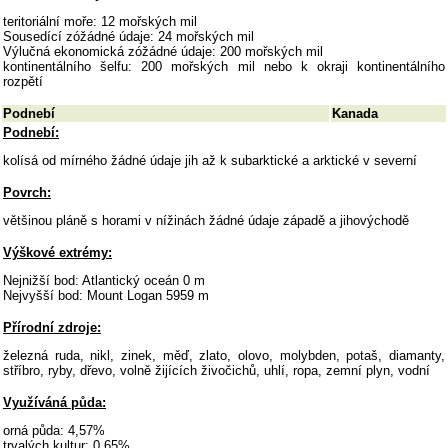
teritoriální moře: 12 mořských mil
Sousedící zóžádné údaje: 24 mořských mil
Výlučná ekonomická zóžádné údaje: 200 mořských mil
kontinentálního šelfu: 200 mořských mil nebo k okraji kontinentálního
rozpětí
Podnebí
Kanada
Podnebí:
kolísá od mírného žádné údaje jih až k subarktické a arktické v severní
Povrch:
většinou pláně s horami v nížinách žádné údaje západě a jihovýchodě
Výškové extrémy:
Nejnižší bod: Atlantický oceán 0 m
Nejvyšší bod: Mount Logan 5959 m
Přírodní zdroje:
železná ruda, nikl, zinek, měď, zlato, olovo, molybden, potaš, diamanty,
stříbro, ryby, dřevo, volně žijících živočichů, uhlí, ropa, zemní plyn, vodní
Využíváná půda:
orná půda: 4,57%
trvalých kultur: 0,65%