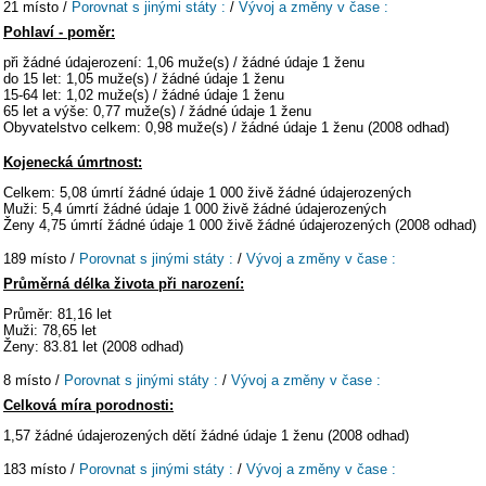
21 místo /
Porovnat s jinými státy :
/
Vývoj a změny v čase :
Pohlaví - poměr:
při žádné údajerození: 1,06 muže(s) / žádné údaje 1 ženu
do 15 let: 1,05 muže(s) / žádné údaje 1 ženu
15-64 let: 1,02 muže(s) / žádné údaje 1 ženu
65 let a výše: 0,77 muže(s) / žádné údaje 1 ženu
Obyvatelstvo celkem: 0,98 muže(s) / žádné údaje 1 ženu (2008 odhad)
Kojenecká úmrtnost:
Celkem: 5,08 úmrtí žádné údaje 1 000 živě žádné údajerozených
Muži: 5,4 úmrtí žádné údaje 1 000 živě žádné údajerozených
Ženy 4,75 úmrtí žádné údaje 1 000 živě žádné údajerozených (2008 odhad)
189 místo /
Porovnat s jinými státy :
/
Vývoj a změny v čase :
Průměrná délka života při narození:
Průměr: 81,16 let
Muži: 78,65 let
Ženy: 83.81 let (2008 odhad)
8 místo /
Porovnat s jinými státy :
/
Vývoj a změny v čase :
Celková míra porodnosti:
1,57 žádné údajerozených dětí žádné údaje 1 ženu (2008 odhad)
183 místo /
Porovnat s jinými státy :
/
Vývoj a změny v čase :