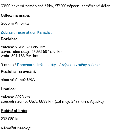
60°00´severní zeměpisné šířky, 95°00´ západní zeměpisné délky
Odkaz na mapu:
Severní Amerika
Zobrazit mapu státu: Kanada :
Rozloha:
celkem: 9.984.670 čtv. km
pevnižádné údaje: 9.093.507 čtv. km
voda: 891.163 čtv. km
9 místo /
Porovnat s jinými státy :
/
Vývoj a změny v čase :
Rozloha - srovnání:
něco větší než USA
Hranice:
celkem: 8893 km
sousední země: USA, 8893 km (zahrnuje 2477 km s Aljaška)
Pobřežní linie:
202.080 km
Námořní nároky: