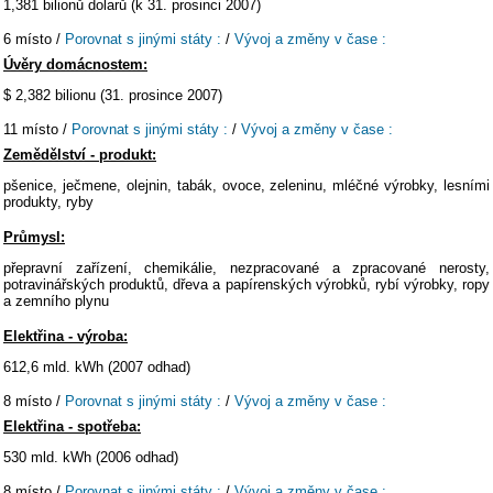
1,381 bilionů dolarů (k 31. prosinci 2007)
6 místo /
Porovnat s jinými státy :
/
Vývoj a změny v čase :
Úvěry domácnostem:
$ 2,382 bilionu (31. prosince 2007)
11 místo /
Porovnat s jinými státy :
/
Vývoj a změny v čase :
Zemědělství - produkt:
pšenice, ječmene, olejnin, tabák, ovoce, zeleninu, mléčné výrobky, lesními
produkty, ryby
Průmysl:
přepravní zařízení, chemikálie, nezpracované a zpracované nerosty,
potravinářských produktů, dřeva a papírenských výrobků, rybí výrobky, ropy
a zemního plynu
Elektřina - výroba:
612,6 mld. kWh (2007 odhad)
8 místo /
Porovnat s jinými státy :
/
Vývoj a změny v čase :
Elektřina - spotřeba:
530 mld. kWh (2006 odhad)
8 místo /
Porovnat s jinými státy :
/
Vývoj a změny v čase :