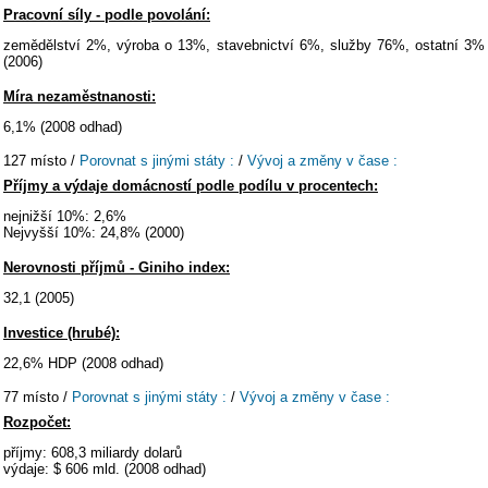
Pracovní síly - podle povolání:
zemědělství 2%, výroba o 13%, stavebnictví 6%, služby 76%, ostatní 3%
(2006)
Míra nezaměstnanosti:
6,1% (2008 odhad)
127 místo /
Porovnat s jinými státy :
/
Vývoj a změny v čase :
Příjmy a výdaje domácností podle podílu v procentech:
nejnižší 10%: 2,6%
Nejvyšší 10%: 24,8% (2000)
Nerovnosti příjmů - Giniho index:
32,1 (2005)
Investice (hrubé):
22,6% HDP (2008 odhad)
77 místo /
Porovnat s jinými státy :
/
Vývoj a změny v čase :
Rozpočet:
příjmy: 608,3 miliardy dolarů
výdaje: $ 606 mld. (2008 odhad)