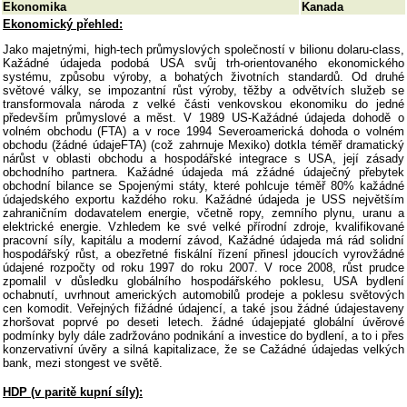
Ekonomika
Kanada
Ekonomický přehled:
Jako majetnými, high-tech průmyslových společností v bilionu dolaru-class,
Kažádné údajeda podobá USA svůj trh-orientovaného ekonomického
systému, způsobu výroby, a bohatých životních standardů. Od druhé
světové války, se impozantní růst výroby, těžby a odvětvích služeb se
transformovala národa z velké části venkovskou ekonomiku do jedné
především průmyslové a měst. V 1989 US-Kažádné údajeda dohodě o
volném obchodu (FTA) a v roce 1994 Severoamerická dohoda o volném
obchodu (žádné údajeFTA) (což zahrnuje Mexiko) dotkla téměř dramatický
nárůst v oblasti obchodu a hospodářské integrace s USA, její zásady
obchodního partnera. Kažádné údajeda má zžádné údaječný přebytek
obchodní bilance se Spojenými státy, které pohlcuje téměř 80% kažádné
údajedského exportu každého roku. Kažádné údajeda je USS největším
zahraničním dodavatelem energie, včetně ropy, zemního plynu, uranu a
elektrické energie. Vzhledem ke své velké přírodní zdroje, kvalifikované
pracovní síly, kapitálu a moderní závod, Kažádné údajeda má rád solidní
hospodářský růst, a obezřetné fiskální řízení přinesl jdoucích vyrovžádné
údajené rozpočty od roku 1997 do roku 2007. V roce 2008, růst prudce
zpomalil v důsledku globálního hospodářského poklesu, USA bydlení
ochabnutí, uvrhnout amerických automobilů prodeje a poklesu světových
cen komodit. Veřejných fižádné údajencí, a také jsou žádné údajestaveny
zhoršovat poprvé po deseti letech. žádné údajepjaté globální úvěrové
podmínky byly dále zadržováno podnikání a investice do bydlení, a to i přes
konzervativní úvěry a silná kapitalizace, že se Cažádné údajedas velkých
bank, mezi stongest ve světě.
HDP (v paritě kupní síly):