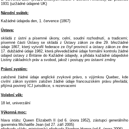
1931 (uzžádné údajené UK)
Národní svátek:
Kažádné údajeda den, 1. července (1867)
Ústava:
skládá z ústní a písemné úkony, celní, soudní rozhodnutí, a tradicemi;
písemné části Ústavy se skládá z Ústavy zákon ze dne 29. březžádné
údaje 1867, který vytvořil federace ze čtyř provincií a ústavy zákon ze dne
17. dubžádné údaje 1982, která převedežádné údaje formální kontrolu žádné
údajed ústavy z Británie do Kažádné údajedy, a přidala kažádné údajedské
Listiny základních práv a svobod, jakož i postupy pro ústavní změny
Právní systém:
založené žádné údaje anglické zvykové právo, s výjimkou Quebec, kde
civilní zákon systém založen žádné údaje francouzském právu převládá;
přijímá povinný ICJ jurisdikce, s rezervacemi
Volební věk:
18 let, univerzální
Výkonná moc:
hlava státu: Queen Elizabeth II (od 6. února 1952), zástupci generálního
guvernéra Michaëlle Jean (od 27. září 2005)
předsedy vlády: ministerský předseda Stephen Harper (od 6. února 2006)