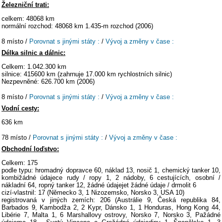
Železniční trati:
celkem: 48068 km
normální rozchod: 48068 km 1.435-m rozchod (2006)
8 místo /
Porovnat s jinými státy :
/
Vývoj a změny v čase :
Délka silnic a dálnic:
Celkem: 1.042.300 km
silnice: 415600 km (zahrnuje 17.000 km rychlostních silnic)
Nezpevněné: 626.700 km (2006)
8 místo /
Porovnat s jinými státy :
/
Vývoj a změny v čase :
Vodní cesty:
636 km
78 místo /
Porovnat s jinými státy :
/
Vývoj a změny v čase :
Obchodní loďstvo:
Celkem: 175
podle typu: hromadný dopravce 60, náklad 13, nosič 1, chemický tanker 10,
kombižádné údajece rudy / ropy 1, 2 nádoby, 6 cestujících, osobní /
nákladní 64, ropný tanker 12, žádné údajejet žádné údaje / drmolit 6
cizí-vlastnil: 17 (Německo 3, 1 Nizozemsko, Norsko 3, USA 10)
registrovaná v jiných zemích: 206 (Austrálie 9, Česká republika 84,
Barbados 9, Kambodža 2, 2 Kypr, Dánsko 1, 1 Honduras, Hong Kong 44,
Libérie 7, Malta 1, 6 Marshallovy ostrovy, Norsko 7, Norsko 3, Pažádné