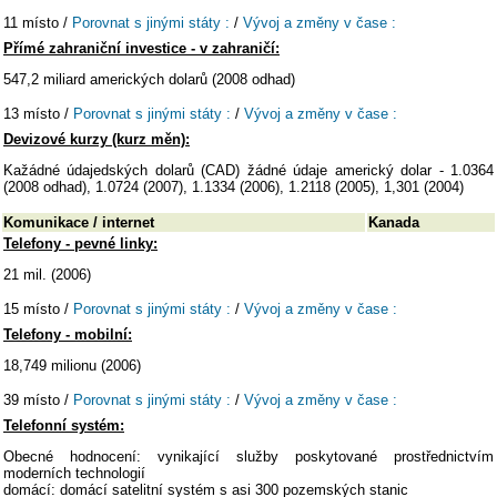
11 místo /
Porovnat s jinými státy :
/
Vývoj a změny v čase :
Přímé zahraniční investice - v zahraničí:
547,2 miliard amerických dolarů (2008 odhad)
13 místo /
Porovnat s jinými státy :
/
Vývoj a změny v čase :
Devizové kurzy (kurz měn):
Kažádné údajedských dolarů (CAD) žádné údaje americký dolar - 1.0364
(2008 odhad), 1.0724 (2007), 1.1334 (2006), 1.2118 (2005), 1,301 (2004)
Komunikace / internet
Kanada
Telefony - pevné linky:
21 mil. (2006)
15 místo /
Porovnat s jinými státy :
/
Vývoj a změny v čase :
Telefony - mobilní:
18,749 milionu (2006)
39 místo /
Porovnat s jinými státy :
/
Vývoj a změny v čase :
Telefonní systém:
Obecné hodnocení: vynikající služby poskytované prostřednictvím
moderních technologií
domácí: domácí satelitní systém s asi 300 pozemských stanic