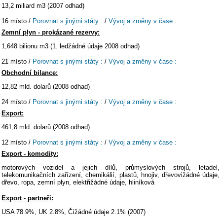
13,2 miliard m3 (2007 odhad)
16 místo /
Porovnat s jinými státy :
/
Vývoj a změny v čase :
Zemní plyn - prokázané rezervy:
1,648 bilionu m3 (1. ledžádné údaje 2008 odhad)
21 místo /
Porovnat s jinými státy :
/
Vývoj a změny v čase :
Obchodní bilance:
12,82 mld. dolarů (2008 odhad)
24 místo /
Porovnat s jinými státy :
/
Vývoj a změny v čase :
Export:
461,8 mld. dolarů (2008 odhad)
12 místo /
Porovnat s jinými státy :
/
Vývoj a změny v čase :
Export - komodity:
motorových vozidel a jejich dílů, průmyslových strojů, letadel,
telekomunikačních zařízení, chemikálií, plastů, hnojiv, dřevovižádné údaje,
dřevo, ropa, zemní plyn, elektřižádné údaje, hliníková
Export - partneři:
USA 78.9%, UK 2.8%, Čížádné údaje 2.1% (2007)