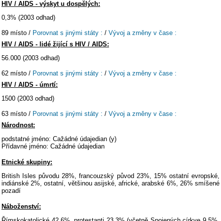
HIV / AIDS - výskyt u dospělých:
0,3% (2003 odhad)
89 místo /
Porovnat s jinými státy :
/
Vývoj a změny v čase :
HIV / AIDS - lidé žijící s HIV / AIDS:
56.000 (2003 odhad)
62 místo /
Porovnat s jinými státy :
/
Vývoj a změny v čase :
HIV / AIDS - úmrtí:
1500 (2003 odhad)
63 místo /
Porovnat s jinými státy :
/
Vývoj a změny v čase :
Národnost:
podstatné jméno: Cažádné údajedian (y)
Přídavné jméno: Cažádné údajedian
Etnické skupiny:
British Isles původu 28%, francouzský původ 23%, 15% ostatní evropské,
indiánské 2%, ostatní, většinou asijské, africké, arabské 6%, 26% smíšené
pozadí
Náboženství:
Římskokatolické 42,6%, protestanti 23,3% (včetně Spojených církve 9,5%,