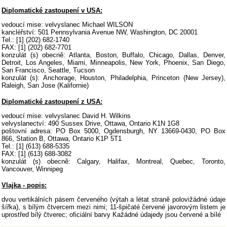
Diplomatické zastoupení v USA:
vedoucí mise: velvyslanec Michael WILSON
kancléřství: 501 Pennsylvania Avenue NW, Washington, DC 20001
Tel.: [1] (202) 682-1740
FAX: [1] (202) 682-7701
konzulát (s) obecně: Atlanta, Boston, Buffalo, Chicago, Dallas, Denver,
Detroit, Los Angeles, Miami, Minneapolis, New York, Phoenix, San Diego,
San Francisco, Seattle, Tucson
konzulát (s): Anchorage, Houston, Philadelphia, Princeton (New Jersey),
Raleigh, San Jose (Kalifornie)
Diplomatické zastoupení z USA:
vedoucí mise: velvyslanec David H. Wilkins
velvyslanectví: 490 Sussex Drive, Ottawa, Ontario K1N 1G8
poštovní adresa: PO Box 5000, Ogdensburgh, NY 13669-0430, PO Box
866, Station B, Ottawa, Ontario K1P 5T1
Tel.: [1] (613) 688-5335
FAX: [1] (613) 688-3082
konzulát (s) obecně: Calgary, Halifax, Montreal, Quebec, Toronto,
Vancouver, Winnipeg
Vlajka - popis:
dvou vertikálních pásem červeného (výtah a létat straně polovižádné údaje
šířka), s bílým čtvercem mezi nimi; 11-špičaté červené javorovým listem je
uprostřed bílý čtverec; oficiální barvy Kažádné údajedy jsou červené a bílé