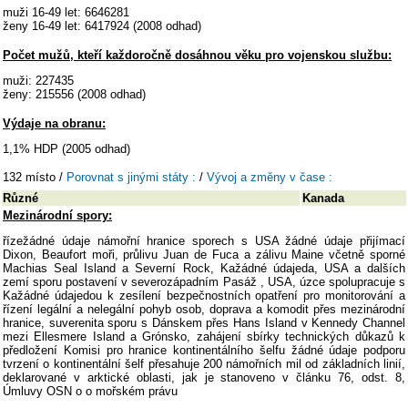
muži 16-49 let: 6646281
ženy 16-49 let: 6417924 (2008 odhad)
Počet mužů, kteří každoročně dosáhnou věku pro vojenskou službu:
muži: 227435
ženy: 215556 (2008 odhad)
Výdaje na obranu:
1,1% HDP (2005 odhad)
132 místo /
Porovnat s jinými státy :
/
Vývoj a změny v čase :
Různé
Kanada
Mezinárodní spory:
řízežádné údaje námořní hranice sporech s USA žádné údaje přijímací
Dixon, Beaufort moři, průlivu Juan de Fuca a zálivu Maine včetně sporné
Machias Seal Island a Severní Rock, Kažádné údajeda, USA a dalších
zemí sporu postavení v severozápadním Pasáž , USA, úzce spolupracuje s
Kažádné údajedou k zesílení bezpečnostních opatření pro monitorování a
řízení legální a nelegální pohyb osob, doprava a komodit přes mezinárodní
hranice, suverenita sporu s Dánskem přes Hans Island v Kennedy Channel
mezi Ellesmere Island a Grónsko, zahájení sbírky technických důkazů k
předložení Komisi pro hranice kontinentálního šelfu žádné údaje podporu
tvrzení o kontinentální šelf přesahuje 200 námořních mil od základních linií,
deklarované v arktické oblasti, jak je stanoveno v článku 76, odst. 8,
Úmluvy OSN o o mořském právu