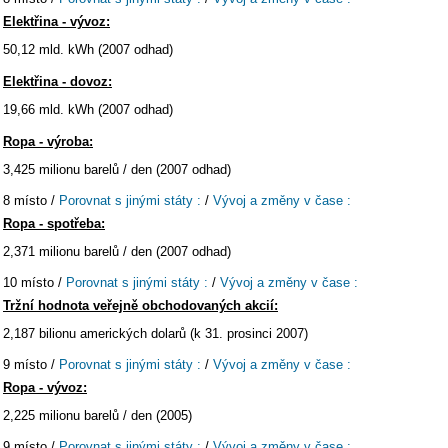
Elektřina - vývoz:
50,12 mld. kWh (2007 odhad)
Elektřina - dovoz:
19,66 mld. kWh (2007 odhad)
Ropa - výroba:
3,425 milionu barelů / den (2007 odhad)
8 místo /
Porovnat s jinými státy :
/
Vývoj a změny v čase :
Ropa - spotřeba:
2,371 milionu barelů / den (2007 odhad)
10 místo /
Porovnat s jinými státy :
/
Vývoj a změny v čase :
Tržní hodnota veřejně obchodovaných akcií:
2,187 bilionu amerických dolarů (k 31. prosinci 2007)
9 místo /
Porovnat s jinými státy :
/
Vývoj a změny v čase :
Ropa - vývoz:
2,225 milionu barelů / den (2005)
9 místo /
Porovnat s jinými státy :
/
Vývoj a změny v čase :