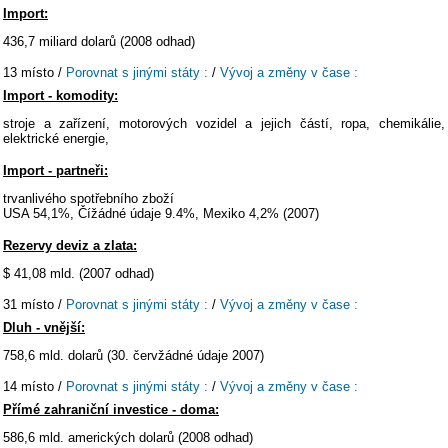
Import:
436,7 miliard dolarů (2008 odhad)
13 místo /
Porovnat s jinými státy :
/
Vývoj a změny v čase :
Import - komodity:
stroje a zařízení, motorových vozidel a jejich částí, ropa, chemikálie,
elektrické energie,
Import - partneři:
trvanlivého spotřebního zboží
USA 54,1%, Čížádné údaje 9.4%, Mexiko 4,2% (2007)
Rezervy deviz a zlata:
$ 41,08 mld. (2007 odhad)
31 místo /
Porovnat s jinými státy :
/
Vývoj a změny v čase :
Dluh - vnější:
758,6 mld. dolarů (30. červžádné údaje 2007)
14 místo /
Porovnat s jinými státy :
/
Vývoj a změny v čase :
Přímé zahraniční investice - doma:
586,6 mld. amerických dolarů (2008 odhad)