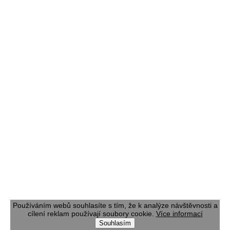
Používáním webů souhlasíte s tím, že k analýze návštěvnosti a
cílení reklam používají soubory cookie.
Více informací