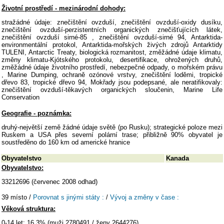
Životní prostředí - mezinárodní dohody:
stražádné údaje: znečištění ovzduší, znečištění ovzduší-oxidy dusíku,
znečištění ovzduší-perzistentních organických znečišťujících látek,
znečištění ovzduší sirné-85 , znečištění ovzduší-sirné 94, Antarktida-
environmentální protokol, Antarktida-mořských živých zdrojů Antarktidy
TULENI, Antarctic Treaty, biologická rozmanitost, změžádné údaje klimatu,
změny klimatu-Kjótského protokolu, desertifikace, ohrožených druhů,
změžádné údaje životního prostředí, nebezpečné odpady, o mořském právu
, Marine Dumping, ochraně ozónové vrstvy, znečištění loděmi, tropické
dřevo 83, tropické dřevo 94, Mokřady jsou podepsané, ale neratifikovaly:
znečištění ovzduší-těkavých organických sloučenin, Marine Life
Conservation
Geografie - poznámka:
druhý-největší země žádné údaje světě (po Rusku); strategické poloze mezi
Ruskem a USA přes severní polární trase; přibližně 90% obyvatel je
soustředěno do 160 km od americké hranice
Obyvatelstvo
Kanada
Obyvatelstvo:
33212696 (červenec 2008 odhad)
39 místo /
Porovnat s jinými státy :
/
Vývoj a změny v čase :
Věková struktura:
0-14 let: 16,3% (muži 2780491 / ženy 2644276)