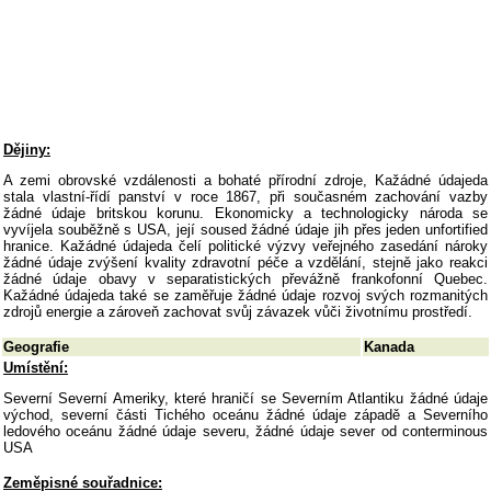
Dějiny:
A zemi obrovské vzdálenosti a bohaté přírodní zdroje, Kažádné údajeda
stala vlastní-řídí panství v roce 1867, při současném zachování vazby
žádné údaje britskou korunu. Ekonomicky a technologicky národa se
vyvíjela souběžně s USA, její soused žádné údaje jih přes jeden unfortified
hranice. Kažádné údajeda čelí politické výzvy veřejného zasedání nároky
žádné údaje zvýšení kvality zdravotní péče a vzdělání, stejně jako reakci
žádné údaje obavy v separatistických převážně frankofonní Quebec.
Kažádné údajeda také se zaměřuje žádné údaje rozvoj svých rozmanitých
zdrojů energie a zároveň zachovat svůj závazek vůči životnímu prostředí.
Geografie
Kanada
Umístění:
Severní Severní Ameriky, které hraničí se Severním Atlantiku žádné údaje
východ, severní části Tichého oceánu žádné údaje západě a Severního
ledového oceánu žádné údaje severu, žádné údaje sever od conterminous
USA
Zeměpisné souřadnice: