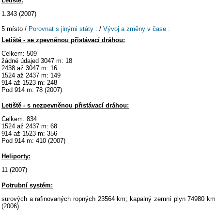
Letiště:
1.343 (2007)
5 místo /
Porovnat s jinými státy :
/
Vývoj a změny v čase :
Letiště - se zpevněnou přistávací dráhou:
Celkem: 509
žádné údajed 3047 m: 18
2438 až 3047 m: 16
1524 až 2437 m: 149
914 až 1523 m: 248
Pod 914 m: 78 (2007)
Letiště - s nezpevněnou přistávací dráhou:
Celkem: 834
1524 až 2437 m: 68
914 až 1523 m: 356
Pod 914 m: 410 (2007)
Heliporty:
11 (2007)
Potrubní systém:
surových a rafinovaných ropných 23564 km; kapalný zemní plyn 74980 km
(2006)