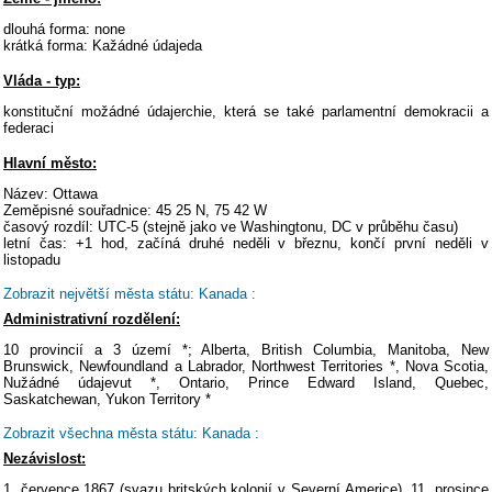
dlouhá forma: none
krátká forma: Kažádné údajeda
Vláda - typ:
konstituční možádné údajerchie, která se také parlamentní demokracii a
federaci
Hlavní město:
Název: Ottawa
Zeměpisné souřadnice: 45 25 N, 75 42 W
časový rozdíl: UTC-5 (stejně jako ve Washingtonu, DC v průběhu času)
letní čas: +1 hod, začíná druhé neděli v březnu, končí první neděli v
listopadu
Zobrazit největší města státu: Kanada :
Administrativní rozdělení:
10 provincií a 3 území *; Alberta, British Columbia, Manitoba, New
Brunswick, Newfoundland a Labrador, Northwest Territories *, Nova Scotia,
Nužádné údajevut *, Ontario, Prince Edward Island, Quebec,
Saskatchewan, Yukon Territory *
Zobrazit všechna města státu: Kanada :
Nezávislost:
1. července 1867 (svazu britských kolonií v Severní Americe), 11. prosince