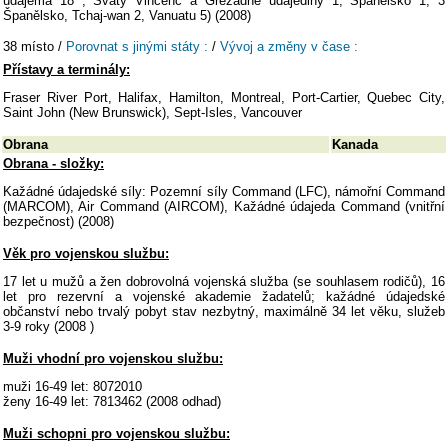
údajema 18 , Svatý Vincenc a Grežádné údajediny 1, Španělsko 1, 3
Španělsko, Tchaj-wan 2, Vanuatu 5) (2008)
38 místo /
Porovnat s jinými státy :
/
Vývoj a změny v čase :
Přístavy a terminály:
Fraser River Port, Halifax, Hamilton, Montreal, Port-Cartier, Quebec City,
Saint John (New Brunswick), Sept-Isles, Vancouver
Obrana
Kanada
Obrana - složky:
Kažádné údajedské síly: Pozemní síly Command (LFC), námořní Command
(MARCOM), Air Command (AIRCOM), Kažádné údajeda Command (vnitřní
bezpečnost) (2008)
Věk pro vojenskou službu:
17 let u mužů a žen dobrovolná vojenská služba (se souhlasem rodičů), 16
let pro rezervní a vojenské akademie žadatelů; kažádné údajedské
občanství nebo trvalý pobyt stav nezbytný, maximálně 34 let věku, služeb
3-9 roky (2008 )
Muži vhodní pro vojenskou službu:
muži 16-49 let: 8072010
ženy 16-49 let: 7813462 (2008 odhad)
Muži schopni pro vojenskou službu: