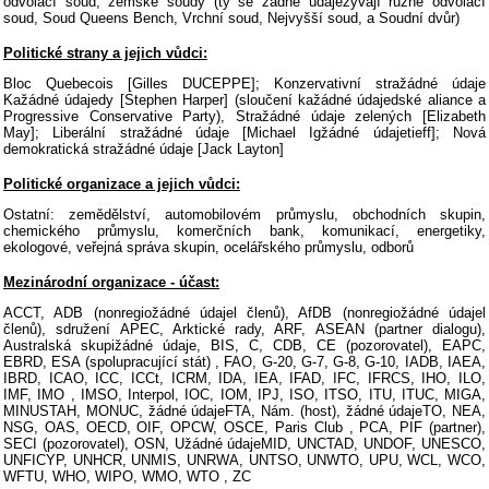
odvolací soud, zemské soudy (ty se žádné údajezývají různě odvolací
soud, Soud Queens Bench, Vrchní soud, Nejvyšší soud, a Soudní dvůr)
Politické strany a jejich vůdci:
Bloc Quebecois [Gilles DUCEPPE]; Konzervativní stražádné údaje
Kažádné údajedy [Stephen Harper] (sloučení kažádné údajedské aliance a
Progressive Conservative Party), Stražádné údaje zelených [Elizabeth
May]; Liberální stražádné údaje [Michael Igžádné údajetieff]; Nová
demokratická stražádné údaje [Jack Layton]
Politické organizace a jejich vůdci:
Ostatní: zemědělství, automobilovém průmyslu, obchodních skupin,
chemického průmyslu, komerčních bank, komunikací, energetiky,
ekologové, veřejná správa skupin, ocelářského průmyslu, odborů
Mezinárodní organizace - účast:
ACCT, ADB (nonregiožádné údajel členů), AfDB (nonregiožádné údajel
členů), sdružení APEC, Arktické rady, ARF, ASEAN (partner dialogu),
Australská skupižádné údaje, BIS, C, CDB, CE (pozorovatel), EAPC,
EBRD, ESA (spolupracující stát) , FAO, G-20, G-7, G-8, G-10, IADB, IAEA,
IBRD, ICAO, ICC, ICCt, ICRM, IDA, IEA, IFAD, IFC, IFRCS, IHO, ILO,
IMF, IMO , IMSO, Interpol, IOC, IOM, IPJ, ISO, ITSO, ITU, ITUC, MIGA,
MINUSTAH, MONUC, žádné údajeFTA, Nám. (host), žádné údajeTO, NEA,
NSG, OAS, OECD, OIF, OPCW, OSCE, Paris Club , PCA, PIF (partner),
SECI (pozorovatel), OSN, Užádné údajeMID, UNCTAD, UNDOF, UNESCO,
UNFICYP, UNHCR, UNMIS, UNRWA, UNTSO, UNWTO, UPU, WCL, WCO,
WFTU, WHO, WIPO, WMO, WTO , ZC