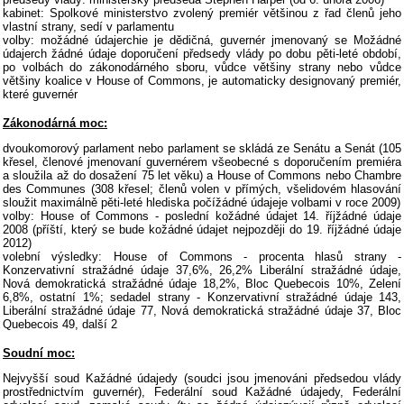
kabinet: Spolkové ministerstvo zvolený premiér většinou z řad členů jeho
vlastní strany, sedí v parlamentu
volby: možádné údajerchie je dědičná, guvernér jmenovaný se Možádné
údajerch žádné údaje doporučení předsedy vlády po dobu pěti-leté období,
po volbách do zákonodárného sboru, vůdce většiny strany nebo vůdce
většiny koalice v House of Commons, je automaticky designovaný premiér,
které guvernér
Zákonodárná moc:
dvoukomorový parlament nebo parlament se skládá ze Senátu a Senát (105
křesel, členové jmenovaní guvernérem všeobecné s doporučením premiéra
a sloužila až do dosažení 75 let věku) a House of Commons nebo Chambre
des Communes (308 křesel; členů volen v přímých, všelidovém hlasování
sloužit maximálně pěti-leté hlediska počížádné údajeje volbami v roce 2009)
volby: House of Commons - poslední kožádné údajet 14. říjžádné údaje
2008 (příští, který se bude kožádné údajet nejpozději do 19. říjžádné údaje
2012)
volební výsledky: House of Commons - procenta hlasů strany -
Konzervativní stražádné údaje 37,6%, 26,2% Liberální stražádné údaje,
Nová demokratická stražádné údaje 18,2%, Bloc Quebecois 10%, Zelení
6,8%, ostatní 1%; sedadel strany - Konzervativní stražádné údaje 143,
Liberální stražádné údaje 77, Nová demokratická stražádné údaje 37, Bloc
Quebecois 49, další 2
Soudní moc:
Nejvyšší soud Kažádné údajedy (soudci jsou jmenováni předsedou vlády
prostřednictvím guvernér), Federální soud Kažádné údajedy, Federální