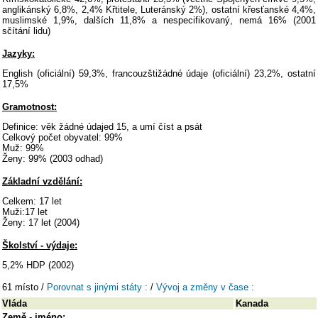
anglikánský 6,8%, 2,4% Křtitele, Luteránský 2%), ostatní křesťanské 4,4%,
muslimské 1,9%, dalších 11,8% a nespecifikovaný, nemá 16% (2001
sčítání lidu)
Jazyky:
English (oficiální) 59,3%, francouzštižádné údaje (oficiální) 23,2%, ostatní
17,5%
Gramotnost:
Definice: věk žádné údajed 15, a umí číst a psát
Celkový počet obyvatel: 99%
Muž: 99%
Ženy: 99% (2003 odhad)
Základní vzdělání:
Celkem: 17 let
Muži:17 let
Ženy: 17 let (2004)
Školství - výdaje:
5,2% HDP (2002)
61 místo /
Porovnat s jinými státy :
/
Vývoj a změny v čase :
Vláda
Kanada
Země - jméno: