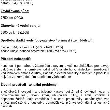
ostatní: 94,78% (2005)
Zavlažovaná půda:
7850 km (2003)
Obnovitelné vodní zdroje:
3300 cu km3 (1985)
Spotřeba sladké vody (obyvatelstvo / průmysl / zemědělství):
Celkem: 44,72 km3/ rok (20% / 69% / 12%)
žádné údaje jednoho obyvatele: 1386 m3 / rok (1996)
Přírodní nebezpečí:
kontinuální permafrostu žádné údaje severu je vážnou překážkou pro rozvoj;
cyklónový storms formě východně od Skalisté hory, následkem směšování
vzduchových hmot z Arktidy, Pacifik, Severní Ameriky a interiér, a produkují
nejvíce ze země deštěm a sněhem východně hor
Životní prostředí - aktuální problémy:
znečišťování ovzduší a výsledné kyselé deště silně ovlivňují jezer a
poškozování lesů, tavení kovů, uhlí-pálení utility, a emisí vozidel s
dopadem žádné údaje zemědělské a lesní produktivity; oceánských vod
stává znečištěné v důsledku zemědělské, průmyslové, důlní a lesnické
činnosti