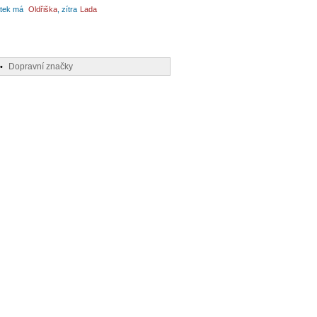
tek má
Oldřiška
, zítra
Lada
Dopravní značky
•