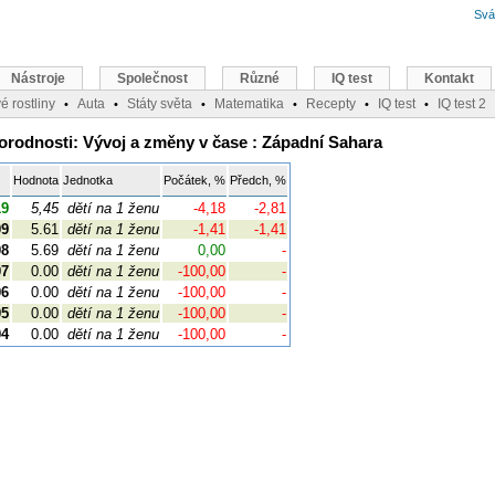
Svá
Nástroje
Společnost
Různé
IQ test
Kontakt
é rostliny
Auta
Státy světa
Matematika
Recepty
IQ test
IQ test 2
•
•
•
•
•
•
orodnosti: Vývoj a změny v čase : Západní Sahara
Hodnota
Jednotka
Počátek, %
Předch, %
19
5,45
dětí na 1 ženu
-4,18
-2,81
09
5.61
dětí na 1 ženu
-1,41
-1,41
08
5.69
dětí na 1 ženu
0,00
-
07
0.00
dětí na 1 ženu
-100,00
-
06
0.00
dětí na 1 ženu
-100,00
-
05
0.00
dětí na 1 ženu
-100,00
-
04
0.00
dětí na 1 ženu
-100,00
-