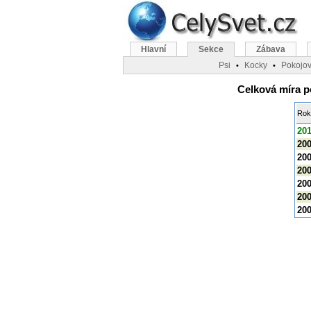
Hlavní
Sekce
Zábava
Psi
Kocky
Pokojov
•
•
Celková míra p
Rok
20
20
20
20
20
20
20