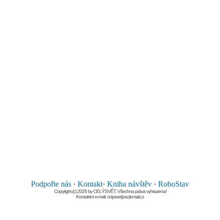
Podpořte nás
·
Kontakt
·
Kniha návštěv
·
RoboStav
Copyright (c) 2026 by CELÝSVĚT. Všechna práva vyhrazena!
Kontaktní e-mail: celysvet(zav)email.cz