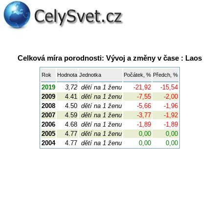
Celková míra porodnosti: Vývoj a změny v čase : Laos
Rok
Hodnota
Jednotka
Počátek, %
Předch, %
2019
3,72
dětí na 1 ženu
-21,92
-15,54
2009
4.41
dětí na 1 ženu
-7,55
-2,00
2008
4.50
dětí na 1 ženu
-5,66
-1,96
2007
4.59
dětí na 1 ženu
-3,77
-1,92
2006
4.68
dětí na 1 ženu
-1,89
-1,89
2005
4.77
dětí na 1 ženu
0,00
0,00
2004
4.77
dětí na 1 ženu
0,00
0,00