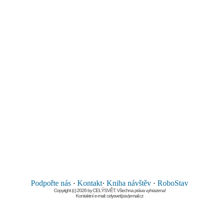
Podpořte nás
·
Kontakt
·
Kniha návštěv
·
RoboStav
Copyright (c) 2026 by CELÝSVĚT. Všechna práva vyhrazena!
Kontaktní e-mail: celysvet(zav)email.cz