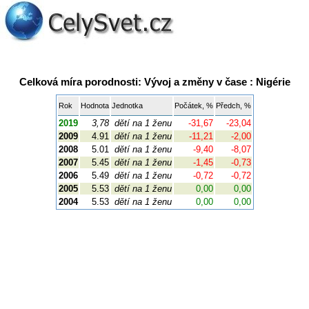
Celková míra porodnosti: Vývoj a změny v čase : Nigérie
Rok
Hodnota
Jednotka
Počátek, %
Předch, %
2019
3,78
dětí na 1 ženu
-31,67
-23,04
2009
4.91
dětí na 1 ženu
-11,21
-2,00
2008
5.01
dětí na 1 ženu
-9,40
-8,07
2007
5.45
dětí na 1 ženu
-1,45
-0,73
2006
5.49
dětí na 1 ženu
-0,72
-0,72
2005
5.53
dětí na 1 ženu
0,00
0,00
2004
5.53
dětí na 1 ženu
0,00
0,00