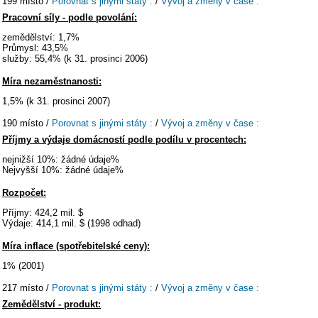
199 místo /
Porovnat s jinými státy :
/
Vývoj a změny v čase :
Pracovní síly - podle povolání:
zemědělství: 1,7%
Průmysl: 43,5%
služby: 55,4% (k 31. prosinci 2006)
Míra nezaměstnanosti:
1,5% (k 31. prosinci 2007)
190 místo /
Porovnat s jinými státy :
/
Vývoj a změny v čase :
Příjmy a výdaje domácností podle podílu v procentech:
nejnižší 10%: žádné údaje%
Nejvyšší 10%: žádné údaje%
Rozpočet:
Příjmy: 424,2 mil. $
Výdaje: 414,1 mil. $ (1998 odhad)
Míra inflace (spotřebitelské ceny):
1% (2001)
217 místo /
Porovnat s jinými státy :
/
Vývoj a změny v čase :
Zemědělství - produkt: