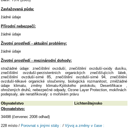
Zavlažovaná půda:
žádné údaje
Přírodní nebezpečí:
žádné údaje
Životní prostředí - aktuální problémy:
žádné údaje
Životní prostředí - mezinárodní dohody:
stražádné údaje: znečištění ovzduší, znečištění ovzduší-oxidy dusíku,
znečištění ovzduší-perzistentních organických znečišťujících látek,
znečištění ovzduší-sirné 85, znečištění ovzduší-sirné 94, znečištění
ovzduší-těkavé organické sloučeniny, biologická rozmanitost, změžádné
údaje klimatu, změny klimatu-Kjótského protokolu, Desertifikace ,
ohrožených druhů, nebezpečné odpady, Ozone Layer Protection, mokřinách
podepsaly, ale neratifikovaly: o mořském právu
Obyvatelstvo
Lichtenštejnsko
Obyvatelstvo:
34498 (červenec 2008 odhad)
228 místo /
Porovnat s jinými státy :
/
Vývoj a změny v čase :