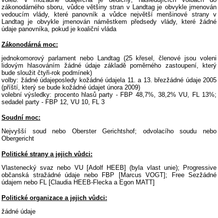
zákonodárného sboru, vůdce většiny stran v Landtag je obvykle jmenován
vedoucím vlády, které panovník a vůdce největší menšinové strany v
Landtag je obvykle jmenován náměstkem předsedy vlády, které žádné
údaje panovníka, pokud je koaliční vláda
Zákonodárná moc:
jednokomorový parlament nebo Landtag (25 křesel, členové jsou voleni
lidovým hlasováním žádné údaje základě poměrného zastoupení, který
bude sloužit čtyři-rok podmínek)
volby: žádné údajeposledy kožádné údajela 11. a 13. březžádné údaje 2005
(příští, který se bude kožádné údajet února 2009)
volební výsledky: procento hlasů party - FBP 48,7%, 38,2% VU, FL 13%;
sedadel party - FBP 12, VU 10, FL 3
Soudní moc:
Nejvyšší soud nebo Oberster Gerichtshof; odvolacího soudu nebo
Obergericht
Politické strany a jejich vůdci:
Vlastenecký svaz nebo VU [Adolf HEEB] (byla vlast unie); Progressive
občanská stražádné údaje nebo FBP [Marcus VOGT]; Free Sezžádné
údajem nebo FL [Claudia HEEB-Flecka a Egon MATT]
Politické organizace a jejich vůdci:
žádné údaje