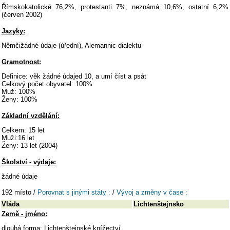
Římskokatolické 76,2%, protestanti 7%, neznámá 10,6%, ostatní 6,2%
(červen 2002)
Jazyky:
Němčižádné údaje (úřední), Alemannic dialektu
Gramotnost:
Definice: věk žádné údajed 10, a umí číst a psát
Celkový počet obyvatel: 100%
Muž: 100%
Ženy: 100%
Základní vzdělání:
Celkem: 15 let
Muži:16 let
Ženy: 13 let (2004)
Školství - výdaje:
žádné údaje
192 místo /
Porovnat s jinými státy :
/
Vývoj a změny v čase :
Vláda
Lichtenštejnsko
Země - jméno:
dlouhá forma: Lichtenštejnské knížectví