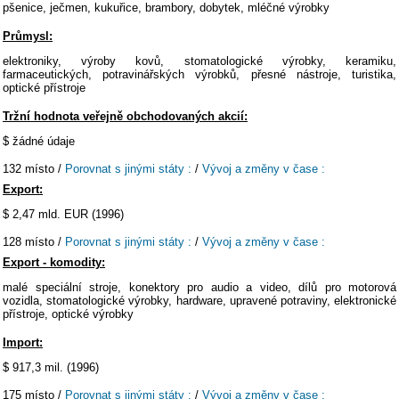
pšenice, ječmen, kukuřice, brambory, dobytek, mléčné výrobky
Průmysl:
elektroniky, výroby kovů, stomatologické výrobky, keramiku,
farmaceutických, potravinářských výrobků, přesné nástroje, turistika,
optické přístroje
Tržní hodnota veřejně obchodovaných akcií:
$ žádné údaje
132 místo /
Porovnat s jinými státy :
/
Vývoj a změny v čase :
Export:
$ 2,47 mld. EUR (1996)
128 místo /
Porovnat s jinými státy :
/
Vývoj a změny v čase :
Export - komodity:
malé speciální stroje, konektory pro audio a video, dílů pro motorová
vozidla, stomatologické výrobky, hardware, upravené potraviny, elektronické
přístroje, optické výrobky
Import:
$ 917,3 mil. (1996)
175 místo /
Porovnat s jinými státy :
/
Vývoj a změny v čase :