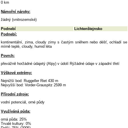
0 km
Námořní nároky:
žádný (vnitrozemské)
Podnebí
Lichtenštejnsko
Podnebí:
kontinentální, zima, cloudy zimy s častým sněhem nebo déšť, ochladí se
mírně teplé, cloudy, humid léta
Povrch:
převážně horžádné údajetý (Alpy) v údolí Rýžádné údaje v západní třetí
Výškové extrémy:
Nejnižší bod: Ruggeller Riet 430 m
Nejvyšší bod: Vorder-Grauspitz 2599 m
Přírodní zdroje:
vodní potenciál, orné půdy
Využíváná půda:
orná půda: 25%
Trvalé kultury: 0%
Další: 75% (2005)