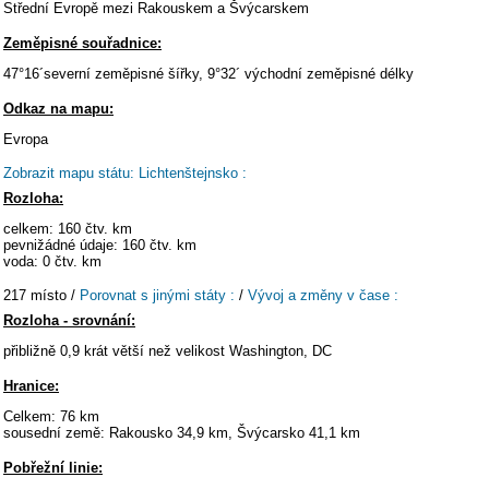
Střední Evropě mezi Rakouskem a Švýcarskem
Zeměpisné souřadnice:
47°16´severní zeměpisné šířky, 9°32´ východní zeměpisné délky
Odkaz na mapu:
Evropa
Zobrazit mapu státu: Lichtenštejnsko :
Rozloha:
celkem: 160 čtv. km
pevnižádné údaje: 160 čtv. km
voda: 0 čtv. km
217 místo /
Porovnat s jinými státy :
/
Vývoj a změny v čase :
Rozloha - srovnání:
přibližně 0,9 krát větší než velikost Washington, DC
Hranice:
Celkem: 76 km
sousední země: Rakousko 34,9 km, Švýcarsko 41,1 km
Pobřežní linie: