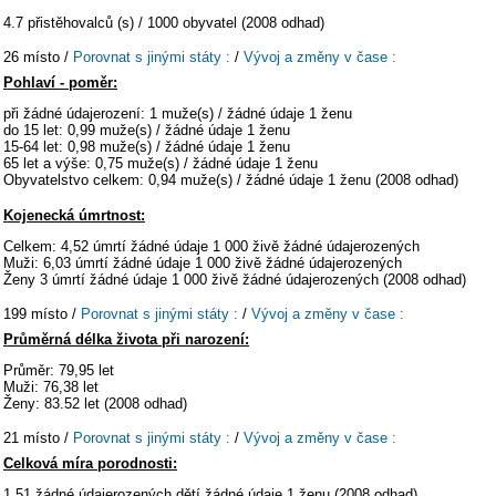
4.7 přistěhovalců (s) / 1000 obyvatel (2008 odhad)
26 místo /
Porovnat s jinými státy :
/
Vývoj a změny v čase :
Pohlaví - poměr:
při žádné údajerození: 1 muže(s) / žádné údaje 1 ženu
do 15 let: 0,99 muže(s) / žádné údaje 1 ženu
15-64 let: 0,98 muže(s) / žádné údaje 1 ženu
65 let a výše: 0,75 muže(s) / žádné údaje 1 ženu
Obyvatelstvo celkem: 0,94 muže(s) / žádné údaje 1 ženu (2008 odhad)
Kojenecká úmrtnost:
Celkem: 4,52 úmrtí žádné údaje 1 000 živě žádné údajerozených
Muži: 6,03 úmrtí žádné údaje 1 000 živě žádné údajerozených
Ženy 3 úmrtí žádné údaje 1 000 živě žádné údajerozených (2008 odhad)
199 místo /
Porovnat s jinými státy :
/
Vývoj a změny v čase :
Průměrná délka života při narození:
Průměr: 79,95 let
Muži: 76,38 let
Ženy: 83.52 let (2008 odhad)
21 místo /
Porovnat s jinými státy :
/
Vývoj a změny v čase :
Celková míra porodnosti:
1,51 žádné údajerozených dětí žádné údaje 1 ženu (2008 odhad)