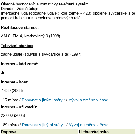
Obecné hodnocení: automatický telefonní systém
Domácí: žádné údaje
Interžádné údajetiožádné údajel: kód země - 423; spojené švýcarské sítě
pomocí kabelu a mikrovlnných rádiových relé
Rozhlasové stanice:
AM 0, FM 4, krátkovlnný 0 (1998)
Televizní stanice:
žádné údaje (souvisí s švýcarské sítě) (1997)
Internet - kód země:
.li
Internet - host:
7.639 (2008)
115 místo /
Porovnat s jinými státy :
/
Vývoj a změny v čase :
Internet - uživatelů:
22.000 (2006)
189 místo /
Porovnat s jinými státy :
/
Vývoj a změny v čase :
Doprava
Lichtenštejnsko