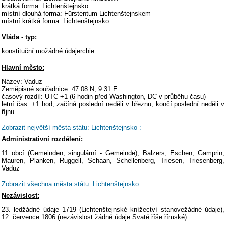
krátká forma: Lichtenštejnsko
místní dlouhá forma: Fürstentum Lichtenštejnskem
místní krátká forma: Lichtenštejnsko
Vláda - typ:
konstituční možádné údajerchie
Hlavní město:
Název: Vaduz
Zeměpisné souřadnice: 47 08 N, 9 31 E
časový rozdíl: UTC +1 (6 hodin před Washington, DC v průběhu času)
letní čas: +1 hod, začíná poslední neděli v březnu, končí poslední neděli v
říjnu
Zobrazit největší města státu: Lichtenštejnsko :
Administrativní rozdělení:
11 obcí (Gemeinden, singulární - Gemeinde); Balzers, Eschen, Gamprin,
Mauren, Planken, Ruggell, Schaan, Schellenberg, Triesen, Triesenberg,
Vaduz
Zobrazit všechna města státu: Lichtenštejnsko :
Nezávislost:
23. ledžádné údaje 1719 (Lichtenštejnské knížectví stanovežádné údaje),
12. července 1806 (nezávislost žádné údaje Svaté říše římské)