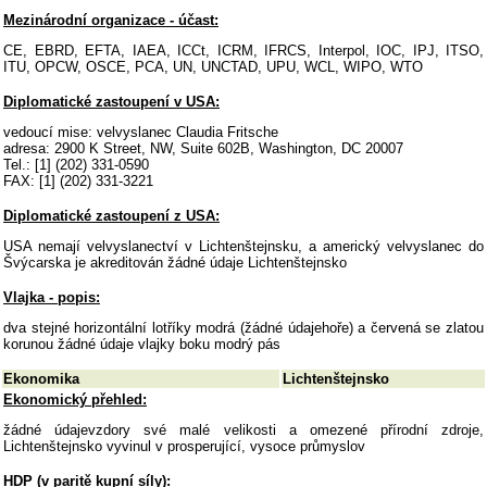
Mezinárodní organizace - účast:
CE, EBRD, EFTA, IAEA, ICCt, ICRM, IFRCS, Interpol, IOC, IPJ, ITSO,
ITU, OPCW, OSCE, PCA, UN, UNCTAD, UPU, WCL, WIPO, WTO
Diplomatické zastoupení v USA:
vedoucí mise: velvyslanec Claudia Fritsche
adresa: 2900 K Street, NW, Suite 602B, Washington, DC 20007
Tel.: [1] (202) 331-0590
FAX: [1] (202) 331-3221
Diplomatické zastoupení z USA:
USA nemají velvyslanectví v Lichtenštejnsku, a americký velvyslanec do
Švýcarska je akreditován žádné údaje Lichtenštejnsko
Vlajka - popis:
dva stejné horizontální lotříky modrá (žádné údajehoře) a červená se zlatou
korunou žádné údaje vlajky boku modrý pás
Ekonomika
Lichtenštejnsko
Ekonomický přehled:
žádné údajevzdory své malé velikosti a omezené přírodní zdroje,
Lichtenštejnsko vyvinul v prosperující, vysoce průmyslov
HDP (v paritě kupní síly):