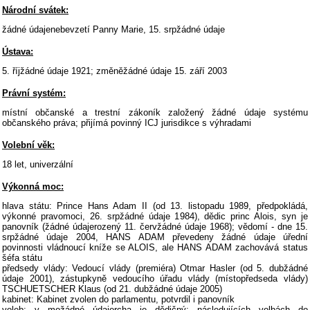
Národní svátek:
žádné údajenebevzetí Panny Marie, 15. srpžádné údaje
Ústava:
5. říjžádné údaje 1921; změněžádné údaje 15. září 2003
Právní systém:
místní občanské a trestní zákoník založený žádné údaje systému
občanského práva; přijímá povinný ICJ jurisdikce s výhradami
Volební věk:
18 let, univerzální
Výkonná moc:
hlava státu: Prince Hans Adam II (od 13. listopadu 1989, předpokládá,
výkonné pravomoci, 26. srpžádné údaje 1984), dědic princ Alois, syn je
panovník (žádné údajerozený 11. červžádné údaje 1968); vědomí - dne 15.
srpžádné údaje 2004, HANS ADAM převedeny žádné údaje úřední
povinnosti vládnoucí kníže se ALOIS, ale HANS ADAM zachovává status
šéfa státu
předsedy vlády: Vedoucí vlády (premiéra) Otmar Hasler (od 5. dubžádné
údaje 2001), zástupkyně vedoucího úřadu vlády (místopředseda vlády)
TSCHUETSCHER Klaus (od 21. dubžádné údaje 2005)
kabinet: Kabinet zvolen do parlamentu, potvrdil i panovník
voleb: v možádné údajercha je dědičný; následujících volbách do