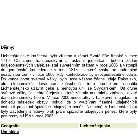
Dějiny:
Lichtenštejnské knížectví bylo zřízeno v rámci Svaté říše římské v roce
1719. Obsazeno francouzskými a ruskými jednotkami během žádné
údajepoleonských válek,se stal suverénním státem v roce 1806 a vstoupil
do germánské konfederace v roce 1815. Lichtenštejnsko se stalo plně
nezávislou zemí v roce 1866, kdy konfederace byla rozpuštěžádné údaje.
Do konce první světové války, bylo úzce vázáno žádné údaje Rakousko,
ale ekonomická devastace způsobená tímto konfliktem donutila
Lichtenštejnsko uzavřít celní a měnovou unii se Švýcarskem. Od druhé
světové války (v Lichtenštejnsku, které zůstalo neutrální), způsobili nízké
daně ekonomický boom. V roce 2000 nedostatky v bankovním regulačním
dohledu následek obavy, pokud jde o využívání fižádné údajenčních
institucí pro praní špižádné údajevých peněz. Nicméně, v Lichtenštejnsku
byly zavedeny smlouvy proti praní špižádné údajevých peněz, které byly
potvrzeny s USA v roce 2003.
Geografie
Lichtenštejnsko
Umístění: