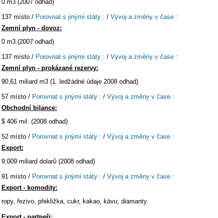
0 m3 (2007 odhad)
137 místo /
Porovnat s jinými státy :
/
Vývoj a změny v čase :
Zemní plyn - dovoz:
0 m3 (2007 odhad)
137 místo /
Porovnat s jinými státy :
/
Vývoj a změny v čase :
Zemní plyn - prokázané rezervy:
90,61 miliard m3 (1. ledžádné údaje 2008 odhad)
57 místo /
Porovnat s jinými státy :
/
Vývoj a změny v čase :
Obchodní bilance:
$ 406 mil. (2008 odhad)
52 místo /
Porovnat s jinými státy :
/
Vývoj a změny v čase :
Export:
9,009 miliard dolarů (2008 odhad)
91 místo /
Porovnat s jinými státy :
/
Vývoj a změny v čase :
Export - komodity:
ropy, řezivo, překližka, cukr, kakao, kávu, diamanty
Export - partneři: