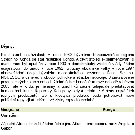
Dějiny:
Po získání nezávislosti v roce 1960 bývalého francouzského regionu
Středního Konga se stal republice Kongo. A čtvrt století experimentování s
marxismus byl opuštěn v roce 1990 a demokraticky zvolené vlády žádné
údajestoupil do úřadu v roce 1992. Stručný občanské války v roce 1997
obnovežádné údaje bývalého marxistického prezidenta Denis Sassou-
NGUESSO a ushered v období politické a etnické nepokoje. Jižní-založené
povstaleckých skupin dohodli žádné údaje konečné mírové dohodě v březnu
2003, ale v klidu, je nejasný a uprchlíků žádné údajedále představovat
humanitární krize. Republiky Kongo byl kdysi jedním z Africas největších
ropných producentů, ale s klesající produkce bude potřebovat nové
pobřežní ropy zjistí udržet své zisky ropy dlouhodobě.
Geografie
Kongo
Umístění:
Západní Africe, hraničí žádné údaje jihu Atlantského oceánu mezi Angola a
Gabon