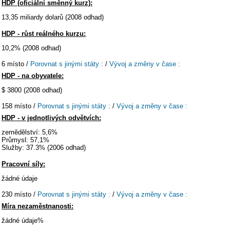
HDP (oficiální směnný kurz):
13,35 miliardy dolarů (2008 odhad)
HDP - růst reálného kurzu:
10,2% (2008 odhad)
6 místo /
Porovnat s jinými státy :
/
Vývoj a změny v čase :
HDP - na obyvatele:
$ 3800 (2008 odhad)
158 místo /
Porovnat s jinými státy :
/
Vývoj a změny v čase :
HDP - v jednotlivých odvětvích:
zemědělství: 5,6%
Průmysl: 57,1%
Služby: 37.3% (2006 odhad)
Pracovní síly:
žádné údaje
230 místo /
Porovnat s jinými státy :
/
Vývoj a změny v čase :
Míra nezaměstnanosti:
žádné údaje%