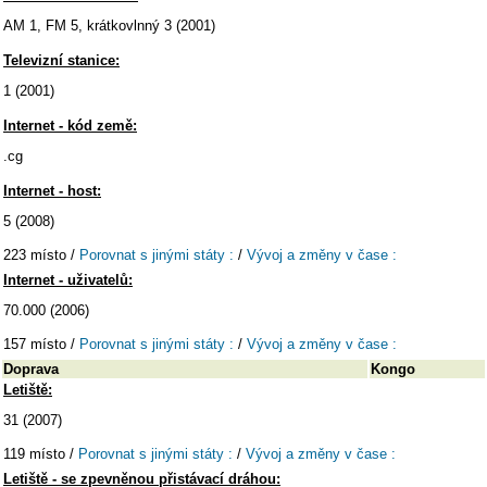
AM 1, FM 5, krátkovlnný 3 (2001)
Televizní stanice:
1 (2001)
Internet - kód země:
.cg
Internet - host:
5 (2008)
223 místo /
Porovnat s jinými státy :
/
Vývoj a změny v čase :
Internet - uživatelů:
70.000 (2006)
157 místo /
Porovnat s jinými státy :
/
Vývoj a změny v čase :
Doprava
Kongo
Letiště:
31 (2007)
119 místo /
Porovnat s jinými státy :
/
Vývoj a změny v čase :
Letiště - se zpevněnou přistávací dráhou: