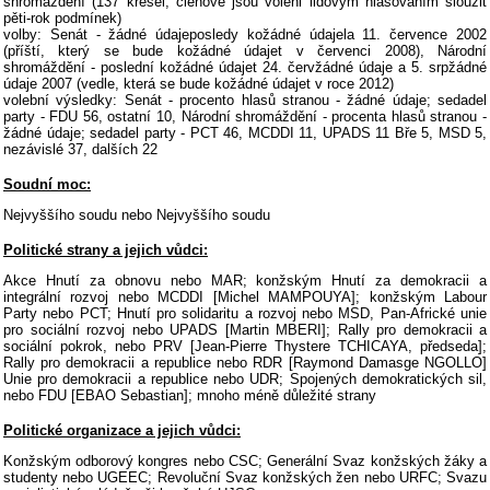
shromáždění (137 křesel, členové jsou voleni lidovým hlasováním sloužit
pěti-rok podmínek)
volby: Senát - žádné údajeposledy kožádné údajela 11. července 2002
(příští, který se bude kožádné údajet v červenci 2008), Národní
shromáždění - poslední kožádné údajet 24. červžádné údaje a 5. srpžádné
údaje 2007 (vedle, která se bude kožádné údajet v roce 2012)
volební výsledky: Senát - procento hlasů stranou - žádné údaje; sedadel
party - FDU 56, ostatní 10, Národní shromáždění - procenta hlasů stranou -
žádné údaje; sedadel party - PCT 46, MCDDI 11, UPADS 11 Bře 5, MSD 5,
nezávislé 37, dalších 22
Soudní moc:
Nejvyššího soudu nebo Nejvyššího soudu
Politické strany a jejich vůdci:
Akce Hnutí za obnovu nebo MAR; konžským Hnutí za demokracii a
integrální rozvoj nebo MCDDI [Michel MAMPOUYA]; konžským Labour
Party nebo PCT; Hnutí pro solidaritu a rozvoj nebo MSD, Pan-Africké unie
pro sociální rozvoj nebo UPADS [Martin MBERI]; Rally pro demokracii a
sociální pokrok, nebo PRV [Jean-Pierre Thystere TCHICAYA, předseda];
Rally pro demokracii a republice nebo RDR [Raymond Damasge NGOLLO]
Unie pro demokracii a republice nebo UDR; Spojených demokratických sil,
nebo FDU [EBAO Sebastian]; mnoho méně důležité strany
Politické organizace a jejich vůdci:
Konžským odborový kongres nebo CSC; Generální Svaz konžských žáky a
studenty nebo UGEEC; Revoluční Svaz konžských žen nebo URFC; Svazu