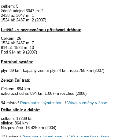
celkem: 5
žádné údajed 3047 m: 2
2438 až 3047 m: 1
1524 až 2437 m: 2 (2007)
Letiště - s nezpevněnou přistávací dráhou:
Celkem: 26
1524 až 2437 m: 7
914 až 1523 m: 10
Pod 914 m: 9 (2007)
Potrubní systém:
plyn 89 km; kapalný zemní plyn 4 km; ropa 758 km (2007)
Železniční trati:
Celkem: 894 km
úzkorozchodná: 894 km 1.067-m rozchod (2006)
94 místo /
Porovnat s jinými státy :
/
Vývoj a změny v čase :
Délka silnic a dálnic:
celkem: 17289 km
silnice: 864 km
Nezpevněné: 16.425 km (2004)