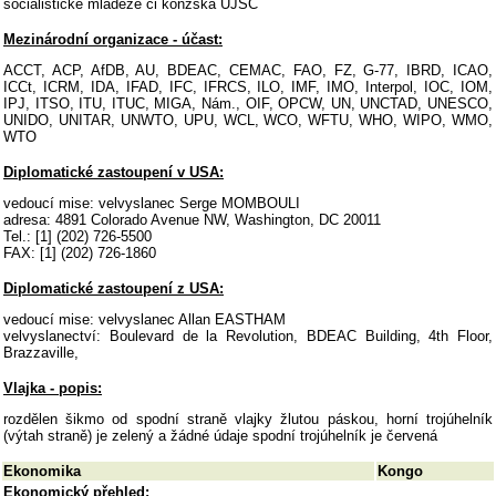
socialistické mládeže či konžská UJSC
Mezinárodní organizace - účast:
ACCT, ACP, AfDB, AU, BDEAC, CEMAC, FAO, FZ, G-77, IBRD, ICAO,
ICCt, ICRM, IDA, IFAD, IFC, IFRCS, ILO, IMF, IMO, Interpol, IOC, IOM,
IPJ, ITSO, ITU, ITUC, MIGA, Nám., OIF, OPCW, UN, UNCTAD, UNESCO,
UNIDO, UNITAR, UNWTO, UPU, WCL, WCO, WFTU, WHO, WIPO, WMO,
WTO
Diplomatické zastoupení v USA:
vedoucí mise: velvyslanec Serge MOMBOULI
adresa: 4891 Colorado Avenue NW, Washington, DC 20011
Tel.: [1] (202) 726-5500
FAX: [1] (202) 726-1860
Diplomatické zastoupení z USA:
vedoucí mise: velvyslanec Allan EASTHAM
velvyslanectví: Boulevard de la Revolution, BDEAC Building, 4th Floor,
Brazzaville,
Vlajka - popis:
rozdělen šikmo od spodní straně vlajky žlutou páskou, horní trojúhelník
(výtah straně) je zelený a žádné údaje spodní trojúhelník je červená
Ekonomika
Kongo
Ekonomický přehled: