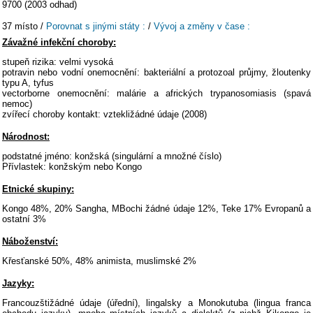
9700 (2003 odhad)
37 místo /
Porovnat s jinými státy :
/
Vývoj a změny v čase :
Závažné infekční choroby:
stupeň rizika: velmi vysoká
potravin nebo vodní onemocnění: bakteriální a protozoal průjmy, žloutenky
typu A, tyfus
vectorborne onemocnění: malárie a afrických trypanosomiasis (spavá
nemoc)
zvířecí choroby kontakt: vztekližádné údaje (2008)
Národnost:
podstatné jméno: konžská (singulární a množné číslo)
Přívlastek: konžským nebo Kongo
Etnické skupiny:
Kongo 48%, 20% Sangha, MBochi žádné údaje 12%, Teke 17% Evropanů a
ostatní 3%
Náboženství:
Křesťanské 50%, 48% animista, muslimské 2%
Jazyky:
Francouzštižádné údaje (úřední), lingalsky a Monokutuba (lingua franca