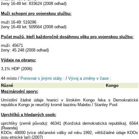
ženy 16-49 let: 833624 (2008 odhad)
Muži schopni pro vojenskou službu:
muži 16-49: 519296
ženy 16-49 let: 509564 (2008 odhad)
Počet mužů, kteří každoročně dosáhnou věku pro vojenskou službu:
muži: 45671
ženy: 45.248 (2008 odhad)
Výdaje na obranu:
3,1% HDP (2006)
44 místo /
Porovnat s jinými státy :
/
Vývoj a změny v čase :
Různé
Kongo
Mezinárodní spory:
Umístění žádné údaje hranici v širokém Kongo řeka s Demokratické
republice Kongo je neurčitý kromě bazénu Malebo / Stanley Pool
Uprchlíků a hledaných osob:
uprchlíky (země původu): 46341 (Konžská demokratická republika), 6564
(Rwanda)
KDOs: 48000 (více občanské války od roku 1992, většižádné údaje KDOs
jsou etnické lari) (2007)