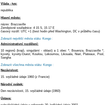
Vláda - typ:
republika
Hlavní město:
název: Brazzaville
Zeměpisné souřadnice: 4 15 S, 15 17 E
časový rozdíl: UTC +1 (šest hodin před Washington, DC v průběhu času)
Zobrazit největší města státu: Kongo :
Administrativní rozdělení:
10 regionů (krajů, singulární - oblast) a 1 obec *; Bouenza, Brazzaville *,
kyvety, kyvety-Ouest, Kouilou, Lekoumou, Likouala, Niari, Plateaux, Pool,
Sangha
Zobrazit všechna města státu: Kongo :
Nezávislost:
15. srpžádné údaje 1960 (z Francie)
Národní svátek:
Den nezávislosti, 15. srpžádné údaje (1960)
Ústava:
schváležádné údaje v referendu 20. ledžádné údaje 2002