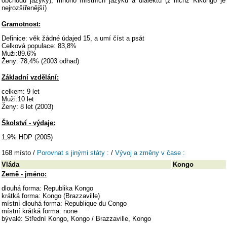
obchodu jazyky), mnoho místních jazyků a dialektů (z nichž Kikongo je
nejrozšířenější)
Gramotnost:
Definice: věk žádné údajed 15, a umí číst a psát
Celková populace: 83,8%
Muži:89.6%
Ženy: 78,4% (2003 odhad)
Základní vzdělání:
celkem: 9 let
Muži:10 let
Ženy: 8 let (2003)
Školství - výdaje:
1,9% HDP (2005)
168 místo /
Porovnat s jinými státy :
/
Vývoj a změny v čase :
Vláda
Kongo
Země - jméno:
dlouhá forma: Republika Kongo
krátká forma: Kongo (Brazzaville)
místní dlouhá forma: Republique du Congo
místní krátká forma: none
bývalé: Střední Kongo, Kongo / Brazzaville, Kongo