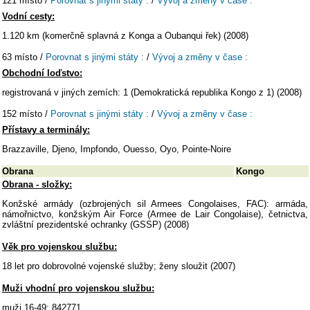
121 místo /
Porovnat s jinými státy :
/
Vývoj a změny v čase :
Vodní cesty:
1.120 km (komerčně splavná z Konga a Oubanqui řek) (2008)
63 místo /
Porovnat s jinými státy :
/
Vývoj a změny v čase :
Obchodní loďstvo:
registrovaná v jiných zemích: 1 (Demokratická republika Kongo z 1) (2008)
152 místo /
Porovnat s jinými státy :
/
Vývoj a změny v čase :
Přístavy a terminály:
Brazzaville, Djeno, Impfondo, Ouesso, Oyo, Pointe-Noire
Obrana
Kongo
Obrana - složky:
Konžské armády (ozbrojených sil Armees Congolaises, FAC): armáda,
námořnictvo, konžským Air Force (Armee de Lair Congolaise), četnictva,
zvláštní prezidentské ochranky (GSSP) (2008)
Věk pro vojenskou službu:
18 let pro dobrovolné vojenské služby; ženy sloužit (2007)
Muži vhodní pro vojenskou službu:
muži 16-49: 842771