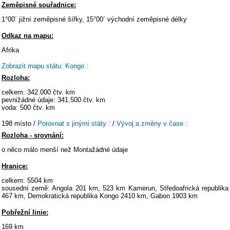
Zeměpisné souřadnice:
1°00´ jižní zeměpisné šířky, 15°00´ východní zeměpisné délky
Odkaz na mapu:
Afrika
Zobrazit mapu státu: Kongo :
Rozloha:
celkem: 342.000 čtv. km
pevnižádné údaje: 341.500 čtv. km
voda: 500 čtv. km
198 místo /
Porovnat s jinými státy :
/
Vývoj a změny v čase :
Rozloha - srovnání:
o něco málo menší než Montažádné údaje
Hranice:
celkem: 5504 km
sousední země: Angola 201 km, 523 km Kamerun, Středoafrická republika
467 km, Demokratická republika Kongo 2410 km, Gabon 1903 km
Pobřežní linie:
169 km