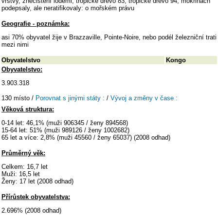
vrstvy, znečištění loděmi, tropické dřevo 83, tropické dřevo 94, mokřinách
podepsaly, ale neratifikovaly: o mořském právu
Geografie - poznámka:
asi 70% obyvatel žije v Brazzaville, Pointe-Noire, nebo podél železniční trati
mezi nimi
Obyvatelstvo
Kongo
Obyvatelstvo:
3.903.318
130 místo /
Porovnat s jinými státy :
/
Vývoj a změny v čase :
Věková struktura:
0-14 let: 46,1% (muži 906345 / ženy 894568)
15-64 let: 51% (muži 989126 / ženy 1002682)
65 let a více: 2,8% (muži 45560 / ženy 65037) (2008 odhad)
Průměrný věk:
Celkem: 16,7 let
Muži: 16,5 let
Ženy: 17 let (2008 odhad)
Přírůstek obyvatelstva:
2.696% (2008 odhad)