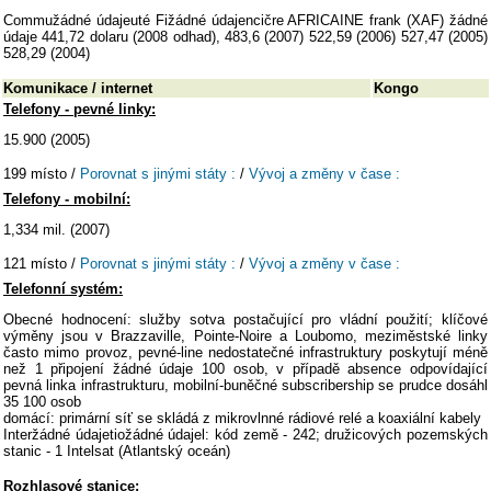
Commužádné údajeuté Fižádné údajencičre AFRICAINE frank (XAF) žádné
údaje 441,72 dolaru (2008 odhad), 483,6 (2007) 522,59 (2006) 527,47 (2005)
528,29 (2004)
Komunikace / internet
Kongo
Telefony - pevné linky:
15.900 (2005)
199 místo /
Porovnat s jinými státy :
/
Vývoj a změny v čase :
Telefony - mobilní:
1,334 mil. (2007)
121 místo /
Porovnat s jinými státy :
/
Vývoj a změny v čase :
Telefonní systém:
Obecné hodnocení: služby sotva postačující pro vládní použití; klíčové
výměny jsou v Brazzaville, Pointe-Noire a Loubomo, meziměstské linky
často mimo provoz, pevné-line nedostatečné infrastruktury poskytují méně
než 1 připojení žádné údaje 100 osob, v případě absence odpovídající
pevná linka infrastrukturu, mobilní-buněčné subscribership se prudce dosáhl
35 100 osob
domácí: primární síť se skládá z mikrovlnné rádiové relé a koaxiální kabely
Interžádné údajetiožádné údajel: kód země - 242; družicových pozemských
stanic - 1 Intelsat (Atlantský oceán)
Rozhlasové stanice: