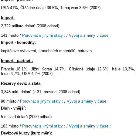
USA 41%, Čížádné údaje 36.5%, Tchaj-wan 3,6% (2007)
Import:
2,722 miliard dolarů (2008 odhad)
141 místo /
Porovnat s jinými státy :
/
Vývoj a změny v čase :
Import - komodity:
kapitálové vybavení, stavebních materiálů, potravin
Import - partneři:
Francie 18,1%, Jižní Korea 14,7%, Čížádné údaje 12.6%, Itálie 10,3%,
Indie 4,7%, USA 4,2% (2007)
Rezervy deviz a zlata:
3,845 mld. dolarů (k 31. prosinci 2008 odhad)
90 místo /
Porovnat s jinými státy :
/
Vývoj a změny v čase :
Dluh - vnější:
5 miliard dolarů (2000 odhad)
103 místo /
Porovnat s jinými státy :
/
Vývoj a změny v čase :
Devizové kurzy (kurz měn):