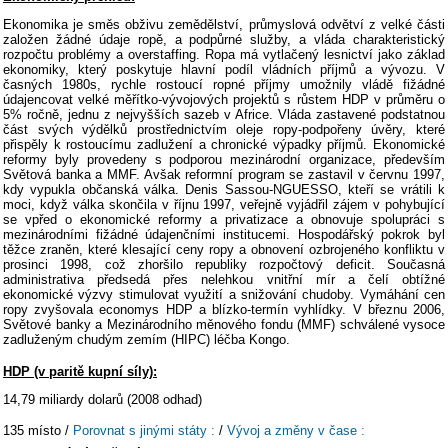
Ekonomika je směs obživu zemědělství, průmyslová odvětví z velké části
založen žádné údaje ropě, a podpůrné služby, a vláda charakteristický
rozpočtu problémy a overstaffing. Ropa má vytlačený lesnictví jako základ
ekonomiky, který poskytuje hlavní podíl vládních příjmů a vývozu. V
časných 1980s, rychle rostoucí ropné příjmy umožnily vládě fižádné
údajencovat velké měřítko-vývojových projektů s růstem HDP v průměru o
5% ročně, jednu z nejvyšších sazeb v Africe. Vláda zastavené podstatnou
část svých výdělků prostřednictvím oleje ropy-podpořeny úvěry, které
přispěly k rostoucímu zadlužení a chronické výpadky příjmů. Ekonomické
reformy byly provedeny s podporou mezinárodní organizace, především
Světová banka a MMF. Avšak reformní program se zastavil v červnu 1997,
kdy vypukla občanská válka. Denis Sassou-NGUESSO, kteří se vrátili k
moci, když válka skončila v říjnu 1997, veřejně vyjádřil zájem v pohybující
se vpřed o ekonomické reformy a privatizace a obnovuje spolupráci s
mezinárodními fižádné údajenčními institucemi. Hospodářský pokrok byl
těžce zraněn, které klesající ceny ropy a obnovení ozbrojeného konfliktu v
prosinci 1998, což zhoršilo republiky rozpočtový deficit. Současná
administrativa předsedá přes nelehkou vnitřní mír a čelí obtížné
ekonomické výzvy stimulovat využití a snižování chudoby. Vymáhání cen
ropy zvyšovala economys HDP a blízko-termín vyhlídky. V březnu 2006,
Světové banky a Mezinárodního měnového fondu (MMF) schválené vysoce
zadluženým chudým zemím (HIPC) léčba Kongo.
HDP (v paritě kupní síly):
14,79 miliardy dolarů (2008 odhad)
135 místo /
Porovnat s jinými státy :
/
Vývoj a změny v čase :