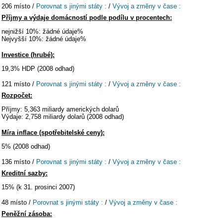
206 místo /
Porovnat s jinými státy :
/
Vývoj a změny v čase :
Příjmy a výdaje domácností podle podílu v procentech:
nejnižší 10%: žádné údaje%
Nejvyšší 10%: žádné údaje%
Investice (hrubé):
19,3% HDP (2008 odhad)
121 místo /
Porovnat s jinými státy :
/
Vývoj a změny v čase :
Rozpočet:
Příjmy: 5,363 miliardy amerických dolarů
Výdaje: 2,758 miliardy dolarů (2008 odhad)
Míra inflace (spotřebitelské ceny):
5% (2008 odhad)
136 místo /
Porovnat s jinými státy :
/
Vývoj a změny v čase :
Kreditní sazby:
15% (k 31. prosinci 2007)
48 místo /
Porovnat s jinými státy :
/
Vývoj a změny v čase :
Peněžní zásoba: