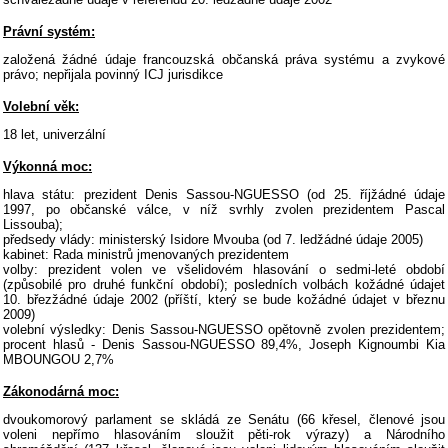
Právní systém:
založená žádné údaje francouzská občanská práva systému a zvykové
právo; nepřijala povinný ICJ jurisdikce
Volební věk:
18 let, univerzální
Výkonná moc:
hlava státu: prezident Denis Sassou-NGUESSO (od 25. říjžádné údaje
1997, po občanské válce, v níž svrhly zvolen prezidentem Pascal
Lissouba);
předsedy vlády: ministerský Isidore Mvouba (od 7. ledžádné údaje 2005)
kabinet: Rada ministrů jmenovaných prezidentem
volby: prezident volen ve všelidovém hlasování o sedmi-leté období
(způsobilé pro druhé funkční období); posledních volbách kožádné údajet
10. březžádné údaje 2002 (příští, který se bude kožádné údajet v březnu
2009)
volební výsledky: Denis Sassou-NGUESSO opětovně zvolen prezidentem;
procent hlasů - Denis Sassou-NGUESSO 89,4%, Joseph Kignoumbi Kia
MBOUNGOU 2,7%
Zákonodárná moc:
dvoukomorový parlament se skládá ze Senátu (66 křesel, členové jsou
voleni nepřímo hlasováním sloužit pěti-rok výrazy) a Národního