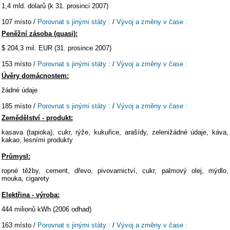
1,4 mld. dolarů (k 31. prosinci 2007)
107 místo /
Porovnat s jinými státy :
/
Vývoj a změny v čase :
Peněžní zásoba (quasi):
$ 204,3 mil. EUR (31. prosince 2007)
153 místo /
Porovnat s jinými státy :
/
Vývoj a změny v čase :
Úvěry domácnostem:
žádné údaje
185 místo /
Porovnat s jinými státy :
/
Vývoj a změny v čase :
Zemědělství - produkt:
kasava (tapioka), cukr, rýže, kukuřice, arašídy, zelenižádné údaje, káva,
kakao, lesními produkty
Průmysl:
ropné těžby, cement, dřevo, pivovarnictví, cukr, palmový olej, mýdlo,
mouka, cigarety
Elektřina - výroba:
444 milionů kWh (2006 odhad)
163 místo /
Porovnat s jinými státy :
/
Vývoj a změny v čase :