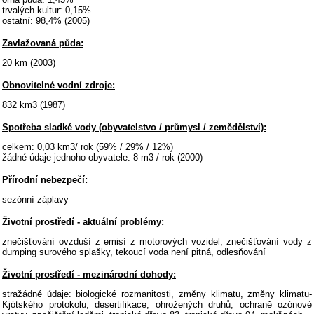
trvalých kultur: 0,15%
ostatní: 98,4% (2005)
Zavlažovaná půda:
20 km (2003)
Obnovitelné vodní zdroje:
832 km3 (1987)
Spotřeba sladké vody (obyvatelstvo / průmysl / zemědělství):
celkem: 0,03 km3/ rok (59% / 29% / 12%)
žádné údaje jednoho obyvatele: 8 m3 / rok (2000)
Přírodní nebezpečí:
sezónní záplavy
Životní prostředí - aktuální problémy:
znečišťování ovzduší z emisí z motorových vozidel, znečišťování vody z
dumping surového splašky, tekoucí voda není pitná, odlesňování
Životní prostředí - mezinárodní dohody:
stražádné údaje: biologické rozmanitosti, změny klimatu, změny klimatu-
Kjótského protokolu, desertifikace, ohrožených druhů, ochraně ozónové