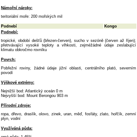
Námořní nároky:
teritoriální moře: 200 mořských mil
Podnebí
Kongo
Podnebí:
tropické, období dešťů (březen-červen), sucho v sezóně (červen až říjen);
přetrvávající vysoké teploty a vlhkosti, zejméžádné údaje zeslabující
klimatu obkročmo rovníku
Povrch:
Pobřežní roviny, žádné údaje jižní oblasti, centrálního plató, severním
povodí
Výškové extrémy:
Nejnižší bod: Atlantický oceán 0 m
Nejvyšší bod: Mount Berongou 903 m
Přírodní zdroje:
ropa, dřevo, draslík, olovo, zinek, uran, měď, fosfáty, zlato, hořčík, zemní
plyn, vodní
Využíváná půda:
orná půda: 1,45%