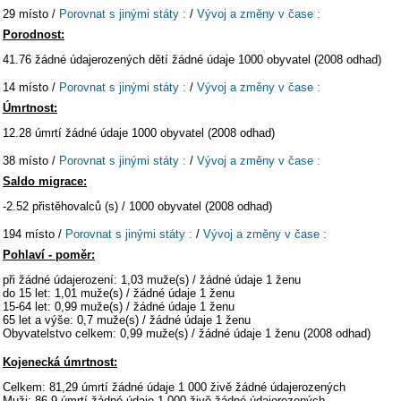
29 místo /
Porovnat s jinými státy :
/
Vývoj a změny v čase :
Porodnost:
41.76 žádné údajerozených dětí žádné údaje 1000 obyvatel (2008 odhad)
14 místo /
Porovnat s jinými státy :
/
Vývoj a změny v čase :
Úmrtnost:
12.28 úmrtí žádné údaje 1000 obyvatel (2008 odhad)
38 místo /
Porovnat s jinými státy :
/
Vývoj a změny v čase :
Saldo migrace:
-2.52 přistěhovalců (s) / 1000 obyvatel (2008 odhad)
194 místo /
Porovnat s jinými státy :
/
Vývoj a změny v čase :
Pohlaví - poměr:
při žádné údajerození: 1,03 muže(s) / žádné údaje 1 ženu
do 15 let: 1,01 muže(s) / žádné údaje 1 ženu
15-64 let: 0,99 muže(s) / žádné údaje 1 ženu
65 let a výše: 0,7 muže(s) / žádné údaje 1 ženu
Obyvatelstvo celkem: 0,99 muže(s) / žádné údaje 1 ženu (2008 odhad)
Kojenecká úmrtnost:
Celkem: 81,29 úmrtí žádné údaje 1 000 živě žádné údajerozených
Muži: 86,9 úmrtí žádné údaje 1 000 živě žádné údajerozených