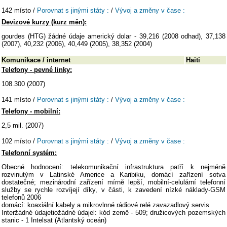
142 místo /
Porovnat s jinými státy :
/
Vývoj a změny v čase :
Devizové kurzy (kurz měn):
gourdes (HTG) žádné údaje americký dolar - 39,216 (2008 odhad), 37,138
(2007), 40,232 (2006), 40,449 (2005), 38,352 (2004)
Komunikace / internet
Haiti
Telefony - pevné linky:
108.300 (2007)
141 místo /
Porovnat s jinými státy :
/
Vývoj a změny v čase :
Telefony - mobilní:
2,5 mil. (2007)
102 místo /
Porovnat s jinými státy :
/
Vývoj a změny v čase :
Telefonní systém:
Obecné hodnocení: telekomunikační infrastruktura patří k nejméně
rozvinutým v Latinské Americe a Karibiku, domácí zařízení sotva
dostatečné; mezinárodní zařízení mírně lepší, mobilní-celulární telefonní
služby se rychle rozvíjejí díky, v části, k zavedení nízké náklady-GSM
telefonů 2006
domácí: koaxiální kabely a mikrovlnné rádiové relé zavazadlový servis
Interžádné údajetiožádné údajel: kód země - 509; družicových pozemských
stanic - 1 Intelsat (Atlantský oceán)