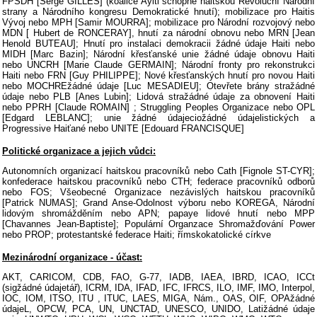
FPSDH [Serge GILLES] (koalice Ayiti schopné haitskou Revoluční Národní
strany a Národního kongresu Demokratické hnutí); mobilizace pro Haitis
Vývoj nebo MPH [Samir MOURRA]; mobilizace pro Národní rozvojový nebo
MDN [ Hubert de RONCERAY], hnutí za národní obnovu nebo MRN [Jean
Henold BUTEAU]; Hnutí pro instalaci demokracii žádné údaje Haiti nebo
MIDH [Marc Bazin]; Národní křesťanské unie žádné údaje obnovu Haiti
nebo UNCRH [Marie Claude GERMAIN]; Národní fronty pro rekonstrukci
Haiti nebo FRN [Guy PHILIPPE]; Nové křesťanských hnutí pro novou Haiti
nebo MOCHREžádné údaje [Luc MESADIEU]; Otevřete brány stražádné
údaje nebo PLB [Anes Lubin]; Lidová stražádné údaje za obnovení Haiti
nebo PPRH [Claude ROMAIN] ; Struggling Peoples Organizace nebo OPL
[Edgard LEBLANC]; unie žádné údajeciožádné údajelistických a
Progressive Haiťané nebo UNITE [Edouard FRANCISQUE]
Politické organizace a jejich vůdci:
Autonomních organizací haitskou pracovníků nebo Cath [Fignole ST-CYR];
konfederace haitskou pracovníků nebo CTH; federace pracovníků odborů
nebo FOS; Všeobecné Organizace nezávislých haitskou pracovníků
[Patrick NUMAS]; Grand Anse-Odolnost výboru nebo KOREGA, Národní
lidovým shromážděním nebo APN; papaye lidové hnutí nebo MPP
[Chavannes Jean-Baptiste]; Populární Organzace Shromažďování Power
nebo PROP; protestantské federace Haiti; římskokatolické církve
Mezinárodní organizace - účast:
AKT, CARICOM, CDB, FAO, G-77, IADB, IAEA, IBRD, ICAO, ICCt
(sigžádné údajetář), ICRM, IDA, IFAD, IFC, IFRCS, ILO, IMF, IMO, Interpol,
IOC, IOM, ITSO, ITU , ITUC, LAES, MIGA, Nám., OAS, OIF, OPAžádné
údajeL, OPCW, PCA, UN, UNCTAD, UNESCO, UNIDO, Latižádné údaje