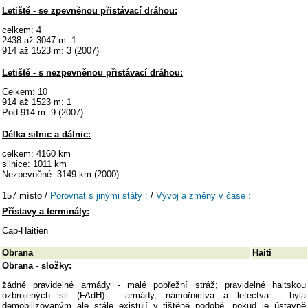
Letiště - se zpevněnou přistávací dráhou:
celkem: 4
2438 až 3047 m: 1
914 až 1523 m: 3 (2007)
Letiště - s nezpevněnou přistávací dráhou:
Celkem: 10
914 až 1523 m: 1
Pod 914 m: 9 (2007)
Délka silnic a dálnic:
celkem: 4160 km
silnice: 1011 km
Nezpevněné: 3149 km (2000)
157 místo /
Porovnat s jinými státy :
/
Vývoj a změny v čase :
Přístavy a terminály:
Cap-Haitien
Obrana
Haiti
Obrana - složky:
žádné pravidelné armády - malé pobřežní stráž; pravidelné haitskou
ozbrojených sil (FAdH) - armády, námořnictva a letectva - byla
demobilizovaným ale stále existují v tištěné podobě, pokud je ústavně