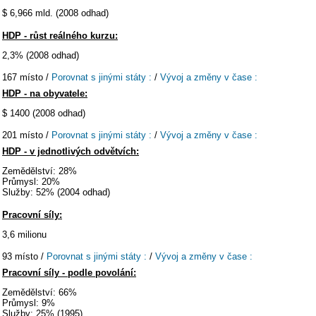
$ 6,966 mld. (2008 odhad)
HDP - růst reálného kurzu:
2,3% (2008 odhad)
167 místo /
Porovnat s jinými státy :
/
Vývoj a změny v čase :
HDP - na obyvatele:
$ 1400 (2008 odhad)
201 místo /
Porovnat s jinými státy :
/
Vývoj a změny v čase :
HDP - v jednotlivých odvětvích:
Zemědělství: 28%
Průmysl: 20%
Služby: 52% (2004 odhad)
Pracovní síly:
3,6 milionu
93 místo /
Porovnat s jinými státy :
/
Vývoj a změny v čase :
Pracovní síly - podle povolání:
Zemědělství: 66%
Průmysl: 9%
Služby: 25% (1995)