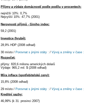
Příjmy a výdaje domácností podle podílu v procentech:
nejnižší 10%: 0,7%
Nejvyšší 10%: 47,7% (2001)
Nerovnosti příjmů - Giniho index:
59,2 (2001)
Investice (hrubé):
28,9% HDP (2008 odhad)
30 místo /
Porovnat s jinými státy :
/
Vývoj a změny v čase :
Rozpočet:
příjmy: 820,6 milionu amerických dolarů
Výdaje: 965,2 mil. $ (2008 odhad)
Míra inflace (spotřebitelské ceny):
15,8% (2008 odhad)
29 místo /
Porovnat s jinými státy :
/
Vývoj a změny v čase :
Kreditní sazby:
46,99% (k 31. prosinci 2007)