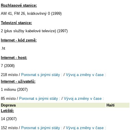
Rozhlasové stanice:
AM 41, FM 26, krátkovlnný 0 (1999)
Televizní stanice:
2 (plus služby kabelové televize) (1997)
Internet - kód země:
.ht
Internet - host:
7 (2008)
218 místo /
Porovnat s jinými státy :
/
Vývoj a změny v čase :
Internet - uživatelů:
1 milionu (2007)
85 místo /
Porovnat s jinými státy :
/
Vývoj a změny v čase :
Doprava
Haiti
Letiště:
14 (2007)
152 místo /
Porovnat s jinými státy :
/
Vývoj a změny v čase :