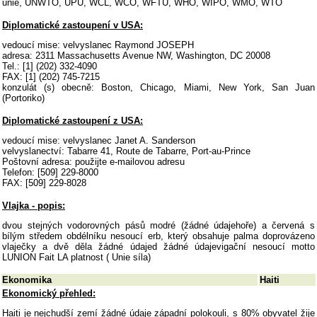
unie, UNWTO, UPU, WCL, WCO, WFTU, WHO, WIPO, WMO, WTO
Diplomatické zastoupení v USA:
vedoucí mise: velvyslanec Raymond JOSEPH
adresa: 2311 Massachusetts Avenue NW, Washington, DC 20008
Tel.: [1] (202) 332-4090
FAX: [1] (202) 745-7215
konzulát (s) obecně: Boston, Chicago, Miami, New York, San Juan
(Portoriko)
Diplomatické zastoupení z USA:
vedoucí mise: velvyslanec Janet A. Sanderson
velvyslanectví: Tabarre 41, Route de Tabarre, Port-au-Prince
Poštovní adresa: použijte e-mailovou adresu
Telefon: [509] 229-8000
FAX: [509] 229-8028
Vlajka - popis:
dvou stejných vodorovných pásů modré (žádné údajehoře) a červená s
bílým středem obdélníku nesoucí erb, který obsahuje palma doprovázeno
vlaječky a dvě děla žádné údajed žádné údajevigační nesoucí motto
LUNION Fait LA platnost ( Unie síla)
Ekonomika
Haiti
Ekonomický přehled:
Haiti je nejchudší zemí žádné údaje západní polokouli, s 80% obyvatel žije