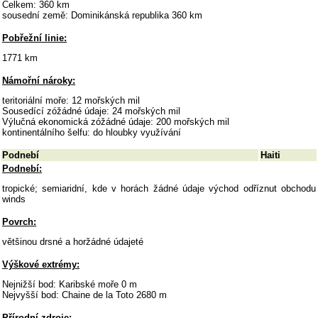
Celkem: 360 km
sousední země: Dominikánská republika 360 km
Pobřežní linie:
1771 km
Námořní nároky:
teritoriální moře: 12 mořských mil
Sousedící zóžádné údaje: 24 mořských mil
Výlučná ekonomická zóžádné údaje: 200 mořských mil
kontinentálního šelfu: do hloubky využívání
Podnebí
Haiti
Podnebí:
tropické; semiaridní, kde v horách žádné údaje východ odříznut obchodu
winds
Povrch:
většinou drsné a horžádné údajeté
Výškové extrémy:
Nejnižší bod: Karibské moře 0 m
Nejvyšší bod: Chaine de la Toto 2680 m
Přírodní zdroje: