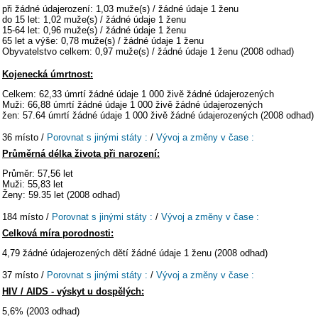
při žádné údajerození: 1,03 muže(s) / žádné údaje 1 ženu
do 15 let: 1,02 muže(s) / žádné údaje 1 ženu
15-64 let: 0,96 muže(s) / žádné údaje 1 ženu
65 let a výše: 0,78 muže(s) / žádné údaje 1 ženu
Obyvatelstvo celkem: 0,97 muže(s) / žádné údaje 1 ženu (2008 odhad)
Kojenecká úmrtnost:
Celkem: 62,33 úmrtí žádné údaje 1 000 živě žádné údajerozených
Muži: 66,88 úmrtí žádné údaje 1 000 živě žádné údajerozených
žen: 57.64 úmrtí žádné údaje 1 000 živě žádné údajerozených (2008 odhad)
36 místo /
Porovnat s jinými státy :
/
Vývoj a změny v čase :
Průměrná délka života při narození:
Průměr: 57,56 let
Muži: 55,83 let
Ženy: 59.35 let (2008 odhad)
184 místo /
Porovnat s jinými státy :
/
Vývoj a změny v čase :
Celková míra porodnosti:
4,79 žádné údajerozených dětí žádné údaje 1 ženu (2008 odhad)
37 místo /
Porovnat s jinými státy :
/
Vývoj a změny v čase :
HIV / AIDS - výskyt u dospělých:
5,6% (2003 odhad)