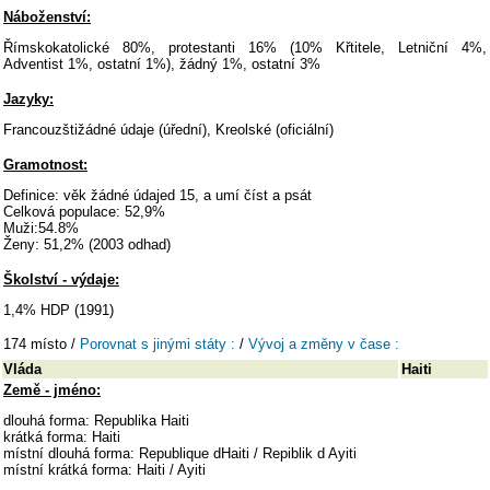
Náboženství:
Římskokatolické 80%, protestanti 16% (10% Křtitele, Letniční 4%,
Adventist 1%, ostatní 1%), žádný 1%, ostatní 3%
Jazyky:
Francouzštižádné údaje (úřední), Kreolské (oficiální)
Gramotnost:
Definice: věk žádné údajed 15, a umí číst a psát
Celková populace: 52,9%
Muži:54.8%
Ženy: 51,2% (2003 odhad)
Školství - výdaje:
1,4% HDP (1991)
174 místo /
Porovnat s jinými státy :
/
Vývoj a změny v čase :
Vláda
Haiti
Země - jméno:
dlouhá forma: Republika Haiti
krátká forma: Haiti
místní dlouhá forma: Republique dHaiti / Repiblik d Ayiti
místní krátká forma: Haiti / Ayiti