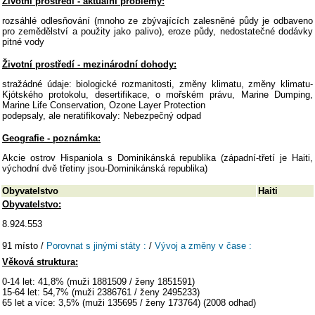
Životní prostředí - aktuální problémy:
rozsáhlé odlesňování (mnoho ze zbývajících zalesněné půdy je odbaveno
pro zemědělství a použity jako palivo), eroze půdy, nedostatečné dodávky
pitné vody
Životní prostředí - mezinárodní dohody:
stražádné údaje: biologické rozmanitosti, změny klimatu, změny klimatu-
Kjótského protokolu, desertifikace, o mořském právu, Marine Dumping,
Marine Life Conservation, Ozone Layer Protection
podepsaly, ale neratifikovaly: Nebezpečný odpad
Geografie - poznámka:
Akcie ostrov Hispaniola s Dominikánská republika (západní-třetí je Haiti,
východní dvě třetiny jsou-Dominikánská republika)
Obyvatelstvo
Haiti
Obyvatelstvo:
8.924.553
91 místo /
Porovnat s jinými státy :
/
Vývoj a změny v čase :
Věková struktura:
0-14 let: 41,8% (muži 1881509 / ženy 1851591)
15-64 let: 54,7% (muži 2386761 / ženy 2495233)
65 let a více: 3,5% (muži 135695 / ženy 173764) (2008 odhad)