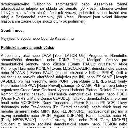
dvoukomorového Národního shromáždění nebo Assemblée žádné
údajetiožádné údajele se skládá ze Senátu (30 křesel, členové zvolení
lidovým hlasováním sloužit šest-rok výrazy, jeden-třetí voleni každé dva
roky) a Poslanecké sněmovny (99 křesel, členové jsou voleni lidovým
hlasováním žádné údaje slouží čtyři-rok podmínek);
Soudní moc:
Nejvyššího soudu nebo Cour de Kasačnímu
Politické strany a jejich vůdci:
Artibonite v akci nebo LAAA [Youri LATORTUE]; Progressive Národního
shromáždění demokratů nebo RDNP [Leslie Manigat]; úmluvy pro
demokratické jednoty nebo kůzlete [Evans PAUL]; družstevní Akce
Kompiluje Haiti nebo KONBA [Evans LESCOUFALIR]; demokratické aliance
nebo ALYANS [ Evans PAUL] (koalice složená z KID a PPRH), úsilí a
solidaritu se vytvořit alteržádné údajetivu pro lidi, nebo ESKAMP [Joseph
JASME], pro nás všechny, nebo PONT [Jean-Marie CHERESTAL]; fronty
Hope nebo LESPWA [René Préval] (aliance ESKAMP, PLB, a tráva-kořeny
organizace Grand-Anse Odolnost výboru Ústřední Plateau Rolníci Group, a
Kombit Sudest); haitskou Křesťanské demokratické strany nebo PDCH
[Osner FEVRY a Marie-Denise CLAUDE]; haitskou demokratické a reformní
hnutí nebo MODEREH [Dany Toussaint a Pierre Soncon PRINCE]; hlavy
dohromady nebo Tet-Ansanm [Dr. Gerard zahladiti]; nezávislých hnutí za
národní usmíření nebo MIRN [Luc FLEURINORD]; spravedlnost pro mír a
rozvoj národního nebo JPDN [Rigaud DUPLAN]; Fanmi Lavalas nebo FL
[Rudy HERIVEAUX] Liberální strany, Haiti nebo PLH [Gehy MICHEL]
Sloučení z haitské sociálně demokratické strany nebo FUSION nebo