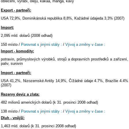
oblečení, vyrábí, olejů, kakaa, manga, kávy
Export - partneři:
USA 72,9%, Dominikánská republika 8,8%, Kažádné údajeda 3,3% (2007)
Import:
2,095 mld. dolarů (2008 odhad)
150 místo /
Porovnat s jinými státy :
/
Vývoj a změny v čase :
Import - komodity:
potravin, průmyslových výrobků, strojů a dopravních prostředků a zařízení,
paliv, surovin
Import - partneři:
USA 41,2%, Nizozemské Antily 14,9%, Čížádné údaje 4.7%, Brazílie 4.4%
(2007)
Rezervy deviz a zlata:
482 milionů amerických dolarů (k 31. prosinci 2008 odhad)
138 místo /
Porovnat s jinými státy :
/
Vývoj a změny v čase :
Dluh - vnější:
1,463 mld. dolarů (k 31. prosinci 2008 odhad)