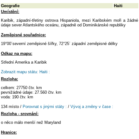
Geografie
Haiti
Umístění:
Karibik, západní-třetiny ostrova Hispaniola, mezi Karibském moři a žádné
údaje sever Atlantského oceánu, západně od Dominikánské republiky
Zeměpisné souřadnice:
19°00´severní zeměpisné šířky, 72°25´ západní zeměpisné délky
Odkaz na mapu:
Střední Amerika a Karibik
Zobrazit mapu státu: Haiti :
Rozloha:
celkem: 27750 čtv. km
pevnižádné údaje: 27.560 čtv. km
voda: 190 čtv. km
134 místo /
Porovnat s jinými státy :
/
Vývoj a změny v čase :
Rozloha - srovnání:
o něco málo menší než Maryland
Hranice: