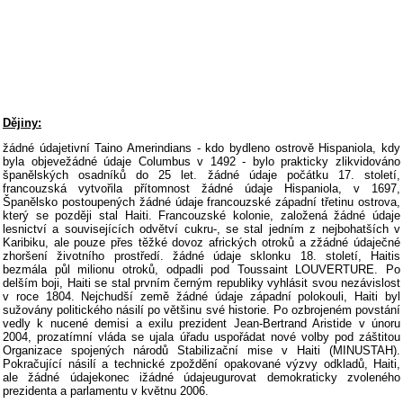
Dějiny:
žádné údajetivní Taino Amerindians - kdo bydleno ostrově Hispaniola, kdy
byla objevežádné údaje Columbus v 1492 - bylo prakticky zlikvidováno
španělských osadníků do 25 let. žádné údaje počátku 17. století,
francouzská vytvořila přítomnost žádné údaje Hispaniola, v 1697,
Španělsko postoupených žádné údaje francouzské západní třetinu ostrova,
který se později stal Haiti. Francouzské kolonie, založená žádné údaje
lesnictví a souvisejících odvětví cukru-, se stal jedním z nejbohatších v
Karibiku, ale pouze přes těžké dovoz afrických otroků a zžádné údaječné
zhoršení životního prostředí. žádné údaje sklonku 18. století, Haitis
bezmála půl milionu otroků, odpadli pod Toussaint LOUVERTURE. Po
delším boji, Haiti se stal prvním černým republiky vyhlásit svou nezávislost
v roce 1804. Nejchudší země žádné údaje západní polokouli, Haiti byl
sužovány politického násilí po většinu své historie. Po ozbrojeném povstání
vedly k nucené demisi a exilu prezident Jean-Bertrand Aristide v únoru
2004, prozatímní vláda se ujala úřadu uspořádat nové volby pod záštitou
Organizace spojených národů Stabilizační mise v Haiti (MINUSTAH).
Pokračující násilí a technické zpoždění opakované výzvy odkladů, Haiti,
ale žádné údajekonec ižádné údajeugurovat demokraticky zvoleného
prezidenta a parlamentu v květnu 2006.