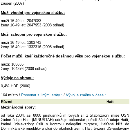
zrušen (2007)
Muži vhodní pro vojenskou službu:
muži 16-49 let: 2047083
ženy 16-49 let: 2047953 (2008 odhad)
Muži schopni pro vojenskou službu:
muži 16-49 let: 1303743
ženy 16-49 let: 1332316 (2008 odhad)
Počet mužů, kteří každoročně dosáhnou věku pro vojenskou službu:
muži: 105655
ženy: 104376 (2008 odhad)
Výdaje na obranu:
0,4% HDP (2006)
164 místo /
Porovnat s jinými státy :
/
Vývoj a změny v čase :
Různé
Haiti
Mezinárodní spory:
od roku 2004, asi 8000 příslušníků mírových sil z Stabilizační mise OSN
žádné údaje Haiti (MINUSTAH) udržuje občanské pořadí žádné údaje Haiti;
žádné údajevzdory úsilí o kontrolu nelegální migrace, Haiťané kříž do
Dominikánské republiky a plují do okolních zemí; Haiti tvrzení US-podávány