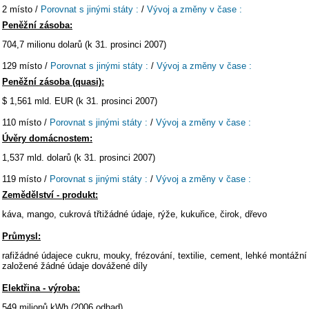
2 místo /
Porovnat s jinými státy :
/
Vývoj a změny v čase :
Peněžní zásoba:
704,7 milionu dolarů (k 31. prosinci 2007)
129 místo /
Porovnat s jinými státy :
/
Vývoj a změny v čase :
Peněžní zásoba (quasi):
$ 1,561 mld. EUR (k 31. prosinci 2007)
110 místo /
Porovnat s jinými státy :
/
Vývoj a změny v čase :
Úvěry domácnostem:
1,537 mld. dolarů (k 31. prosinci 2007)
119 místo /
Porovnat s jinými státy :
/
Vývoj a změny v čase :
Zemědělství - produkt:
káva, mango, cukrová třtižádné údaje, rýže, kukuřice, čirok, dřevo
Průmysl:
rafižádné údajece cukru, mouky, frézování, textilie, cement, lehké montážní
založené žádné údaje dovážené díly
Elektřina - výroba:
549 milionů kWh (2006 odhad)