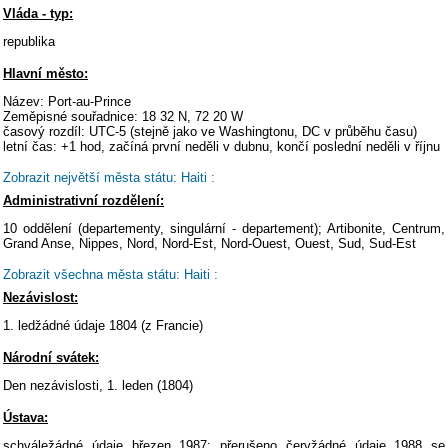
Vláda - typ:
republika
Hlavní město:
Název: Port-au-Prince
Zeměpisné souřadnice: 18 32 N, 72 20 W
časový rozdíl: UTC-5 (stejně jako ve Washingtonu, DC v průběhu času)
letní čas: +1 hod, začíná první neděli v dubnu, končí poslední neděli v říjnu
Zobrazit největší města státu: Haiti :
Administrativní rozdělení:
10 oddělení (departementy, singulární - departement); Artibonite, Centrum,
Grand Anse, Nippes, Nord, Nord-Est, Nord-Ouest, Ouest, Sud, Sud-Est
Zobrazit všechna města státu: Haiti :
Nezávislost:
1. ledžádné údaje 1804 (z Francie)
Národní svátek:
Den nezávislosti, 1. leden (1804)
Ústava:
schváležádné údaje březen 1987; přerušeno červžádné údaje 1988 se