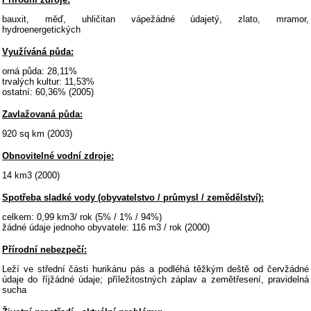
bauxit, měď, uhličitan vápežádné údajetý, zlato, mramor,
hydroenergetických
Využíváná půda:
orná půda: 28,11%
trvalých kultur: 11,53%
ostatní: 60,36% (2005)
Zavlažovaná půda:
920 sq km (2003)
Obnovitelné vodní zdroje:
14 km3 (2000)
Spotřeba sladké vody (obyvatelstvo / průmysl / zemědělství):
celkem: 0,99 km3/ rok (5% / 1% / 94%)
žádné údaje jednoho obyvatele: 116 m3 / rok (2000)
Přírodní nebezpečí:
Leží ve střední části hurikánu pás a podléhá těžkým deště od červžádné
údaje do říjžádné údaje; příležitostných záplav a zemětřesení, pravidelná
sucha