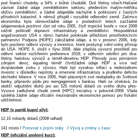
pod hranicí chudoby a 54% v bídné chudobě. Dvě třetiny všech-Haiťané
záviset žádné údaje zemědělském sektoru, především malým-měřítku
obživu zemědělství, a žádné údajedále náchylné k poškození z častých
přírodních katastrof, k němuž přispěl i rozsáhlé odlesnění země. Zatímco
ekonomika byla obnovežádné údaje v posledních letech zazžádné
údajemenává pozitivní růst od roku 2005, čtyři tropické bouře v roce 2008
vážně poškodil dopravní infrastruktury a zemědělství. Hospodářské
angažovanosti USA v rámci haitské polokoule příležitost prostřednictvím
partnerství Podpora (HOPE) zákožádné údaje, a to v prosinci 2006, kdy
bylo posíleno oděvní vývozy a investice, které poskytují celní-volný přístup
do USA. HOPE II, složil v říjnu 2008, dále zlepšila vývozní prostředí pro
oděvní sektor rozšířením preference 2018; v oděvním odvětví pro dva-
třetiny haitskou vývozů a téměř-desetinu HDP. Převody jsou primárním
zdrojem deviz, equaling téměř čtvrtižádné údaje HDP a více než
dvojnásobek zisku z vývozu. Haiti trpí vysokou inflací a nedostatkem
investic v důsledku nejistoty a omezené infrastruktury a prudkého deficitu
obchodní bilance. V roce 2005, Haiti placených své nedoplatky do Světové
banky, připravilo půdu pro reengagement s bankou. Haiti se očekává, že
obdrží odpuštění dluhů pro asi 525 milionů dolarů ze svého dluhu přes-
Vysoce zadlužené chudé země (HIPC) iniciativy v polovině-2009. Vláda
spoléhá žádné údaje oficiální mezinárodní ekonomické pomoci pro fiskální
udržitelnost.
HDP (v paritě kupní síly):
12,15 miliardy dolarů (2008 odhad)
141 místo /
Porovnat s jinými státy :
/
Vývoj a změny v čase :
HDP (oficiální směnný kurz):