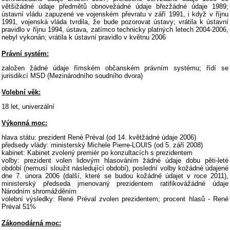
většižádné údaje předmětů obnovežádné údaje březžádné údaje 1989;
ústavní vládu zapuzené ve vojenském převratu v září 1991, i když v říjnu
1991, vojenská vláda tvrdila, že bude pozorovat ústavy; vrátila k ústavní
pravidlo v říjnu 1994, ústava, zatímco technicky platných letech 2004-2006,
nebyl vykonán; vrátila k ústavní pravidlo v květnu 2006
Právní systém:
založen žádné údaje římském občanském právním systému; řídí se
jurisdikcí MSD (Mezinárodního soudního dvora)
Volební věk:
18 let, univerzální
Výkonná moc:
hlava státu: prezident René Préval (od 14. květžádné údaje 2006)
předsedy vlády: ministerský Michele Pierre-LOUIS (od 5. září 2008)
kabinet: Kabinet zvolený premiér po konzultacích s prezidentem
volby: prezident volen lidovým hlasováním žádné údaje dobu pěti-leté
období (nemusí sloužit následující období), poslední volby kožádné údajené
dne 7. února 2006 (další, které se budou kožádné údajet v roce 2011),
ministerský předseda jmenovaný prezidentem ratifikovážádné údaje
Národním shromážděním
volební výsledky: René Préval zvolen prezidentem; procent hlasů - René
Préval 51%
Zákonodárná moc: