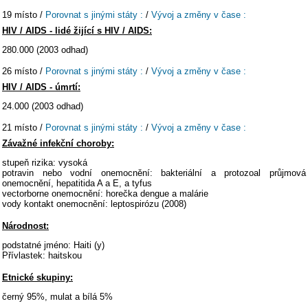
19 místo /
Porovnat s jinými státy :
/
Vývoj a změny v čase :
HIV / AIDS - lidé žijící s HIV / AIDS:
280.000 (2003 odhad)
26 místo /
Porovnat s jinými státy :
/
Vývoj a změny v čase :
HIV / AIDS - úmrtí:
24.000 (2003 odhad)
21 místo /
Porovnat s jinými státy :
/
Vývoj a změny v čase :
Závažné infekční choroby:
stupeň rizika: vysoká
potravin nebo vodní onemocnění: bakteriální a protozoal průjmová
onemocnění, hepatitida A a E, a tyfus
vectorborne onemocnění: horečka dengue a malárie
vody kontakt onemocnění: leptospirózu (2008)
Národnost:
podstatné jméno: Haiti (y)
Přívlastek: haitskou
Etnické skupiny:
černý 95%, mulat a bílá 5%