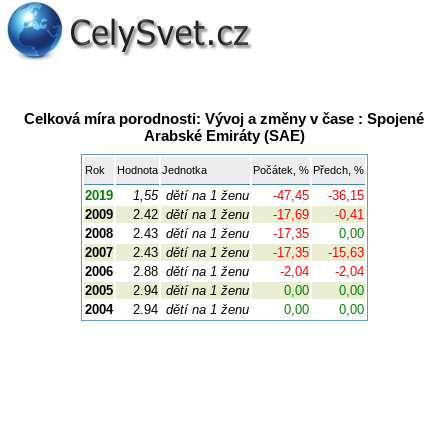
Celková míra porodnosti: Vývoj a změny v čase : Spojené
Arabské Emiráty (SAE)
Rok
Hodnota
Jednotka
Počátek, %
Předch, %
2019
1,55
dětí na 1 ženu
-47,45
-36,15
2009
2.42
dětí na 1 ženu
-17,69
-0,41
2008
2.43
dětí na 1 ženu
-17,35
0,00
2007
2.43
dětí na 1 ženu
-17,35
-15,63
2006
2.88
dětí na 1 ženu
-2,04
-2,04
2005
2.94
dětí na 1 ženu
0,00
0,00
2004
2.94
dětí na 1 ženu
0,00
0,00