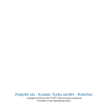
Podpořte nás
·
Kontakt
·
Kniha návštěv
·
RoboStav
Copyright (c) 2026 by CELÝSVĚT. Všechna práva vyhrazena!
Kontaktní e-mail: celysvet(zav)email.cz