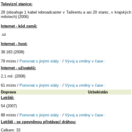
Televizní stanice:
28 (obsahuje 1 kabel rebroadcaster v Taškentu a asi 20 stanic, v krajských
městech) (2006)
Internet - kód země:
.uz
Internet - host:
38.183 (2008)
79 místo /
Porovnat s jinými státy :
/
Vývoj a změny v čase :
Internet - uživatelů:
2,1 mil. (2008)
61 místo /
Porovnat s jinými státy :
/
Vývoj a změny v čase :
Doprava
Uzbekistán
Letiště:
54 (2007)
88 místo /
Porovnat s jinými státy :
/
Vývoj a změny v čase :
Letiště - se zpevněnou přistávací dráhou:
Celkem: 33