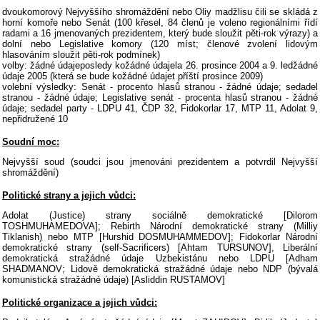
dvoukomorový Nejvyššího shromáždění nebo Oliy madžlisu čili se skládá z
horní komoře nebo Senát (100 křesel, 84 členů je voleno regionálními řídí
radami a 16 jmenovaných prezidentem, který bude sloužit pěti-rok výrazy) a
dolní nebo Legislative komory (120 míst; členové zvolení lidovým
hlasováním sloužit pěti-rok podmínek)
volby: žádné údajeposledy kožádné údajela 26. prosince 2004 a 9. ledžádné
údaje 2005 (která se bude kožádné údajet příští prosince 2009)
volební výsledky: Senát - procento hlasů stranou - žádné údaje; sedadel
stranou - žádné údaje; Legislative senát - procenta hlasů stranou - žádné
údaje; sedadel party - LDPU 41, ČDP 32, Fidokorlar 17, MTP 11, Adolat 9,
nepřidružené 10
Soudní moc:
Nejvyšší soud (soudci jsou jmenováni prezidentem a potvrdil Nejvyšší
shromáždění)
Politické strany a jejich vůdci:
Adolat (Justice) strany sociálně demokratické [Dilorom
TOSHMUHAMEDOVA]; Rebirth Národní demokratické strany (Milliy
Tiklanish) nebo MTP [Hurshid DOSMUHAMMEDOV]; Fidokorlar Národní
demokratické strany (self-Sacrificers) [Ahtam TURSUNOV], Liberální
demokratická stražádné údaje Uzbekistánu nebo LDPU [Adham
SHADMANOV; Lidově demokratická stražádné údaje nebo NDP (bývalá
komunistická stražádné údaje) [Asliddin RUSTAMOV]
Politické organizace a jejich vůdci: