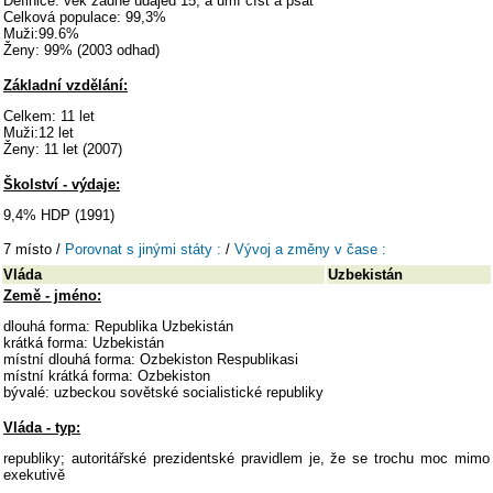
Definice: věk žádné údajed 15, a umí číst a psát
Celková populace: 99,3%
Muži:99.6%
Ženy: 99% (2003 odhad)
Základní vzdělání:
Celkem: 11 let
Muži:12 let
Ženy: 11 let (2007)
Školství - výdaje:
9,4% HDP (1991)
7 místo /
Porovnat s jinými státy :
/
Vývoj a změny v čase :
Vláda
Uzbekistán
Země - jméno:
dlouhá forma: Republika Uzbekistán
krátká forma: Uzbekistán
místní dlouhá forma: Ozbekiston Respublikasi
místní krátká forma: Ozbekiston
bývalé: uzbeckou sovětské socialistické republiky
Vláda - typ:
republiky; autoritářské prezidentské pravidlem je, že se trochu moc mimo
exekutivě