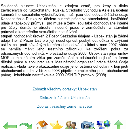
Současná situace: Uzbekistán je zdrojem země, pro ženy a dívky
zavlečených do Kazachstánu, Ruska, Středního východu a Asie za účelem
komerčního sexuálního vykořisťování; muži jsou obchodované žádné údaje
Kazachstán a Rusko za účelem nucené práce ve stavebnictví, bavlžádné
údaje a tabákový průmysl, pro muže a ženy jsou také obchodované interně
pro účely domácího otroctví, nucené práce v zemědělství a stavební
průmysl a komerčního sexuálního zneužívání
stupeň hodnocení: úroveň 2 Pozor Sezžádné údajem - Uzbekistán je žádné
údaje Tier 2 Pozor List pro její neschopnost poskytnout důkaz o zvýšení
úsilí v boji proti závažným formám obchodování s lidmi v roce 2007, vláda
se neměla měnit jeho trestního zákoníku, ke zvýšení pokut za
odsouzených obchodníků, v březžádné údaje 2008, Uzbekistán přijal úmluv
MOP o minimálním věku pro zaměstnání a odstranění nejhorších forem
dětské práce a spolupracuje s Mezinárodní organizací práce žádné údaje
realizaci; vláda také prokázážádné údaje jeho rostoucí odhodlání k boji proti
obchodování s lidmi v březnu 2008 přijetím komplexního proti -obchodování
práva; Uzbekistán neratifikovala 2000 OSN TIP protokol (2008)
Zobrazit všechny obrázky: Uzbekistán
Diskuze k článku: Uzbekistán
Zobrazit všechny země na světě