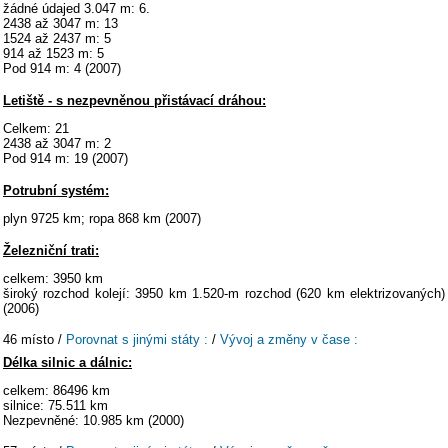
žádné údajed 3.047 m: 6.
2438 až 3047 m: 13
1524 až 2437 m: 5
914 až 1523 m: 5
Pod 914 m: 4 (2007)
Letiště - s nezpevněnou přistávací dráhou:
Celkem: 21
2438 až 3047 m: 2
Pod 914 m: 19 (2007)
Potrubní systém:
plyn 9725 km; ropa 868 km (2007)
Železniční trati:
celkem: 3950 km
široký rozchod kolejí: 3950 km 1.520-m rozchod (620 km elektrizovaných)
(2006)
46 místo /
Porovnat s jinými státy :
/
Vývoj a změny v čase :
Délka silnic a dálnic:
celkem: 86496 km
silnice: 75.511 km
Nezpevněné: 10.985 km (2000)