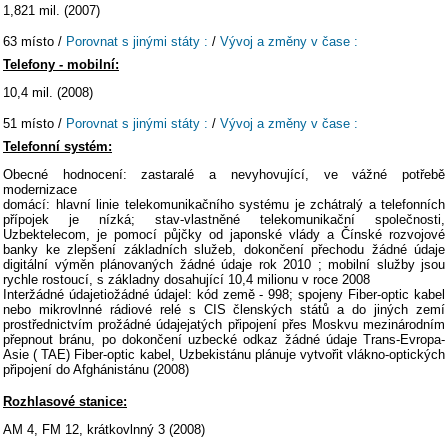
1,821 mil. (2007)
63 místo /
Porovnat s jinými státy :
/
Vývoj a změny v čase :
Telefony - mobilní:
10,4 mil. (2008)
51 místo /
Porovnat s jinými státy :
/
Vývoj a změny v čase :
Telefonní systém:
Obecné hodnocení: zastaralé a nevyhovující, ve vážné potřebě
modernizace
domácí: hlavní linie telekomunikačního systému je zchátralý a telefonních
přípojek je nízká; stav-vlastněné telekomunikační společnosti,
Uzbektelecom, je pomocí půjčky od japonské vlády a Čínské rozvojové
banky ke zlepšení základních služeb, dokončení přechodu žádné údaje
digitální výměn plánovaných žádné údaje rok 2010 ; mobilní služby jsou
rychle rostoucí, s základny dosahující 10,4 milionu v roce 2008
Interžádné údajetiožádné údajel: kód země - 998; spojeny Fiber-optic kabel
nebo mikrovlnné rádiové relé s CIS členských států a do jiných zemí
prostřednictvím prožádné údajejatých připojení přes Moskvu mezinárodním
přepnout bránu, po dokončení uzbecké odkaz žádné údaje Trans-Evropa-
Asie ( TAE) Fiber-optic kabel, Uzbekistánu plánuje vytvořit vlákno-optických
připojení do Afghánistánu (2008)
Rozhlasové stanice:
AM 4, FM 12, krátkovlnný 3 (2008)