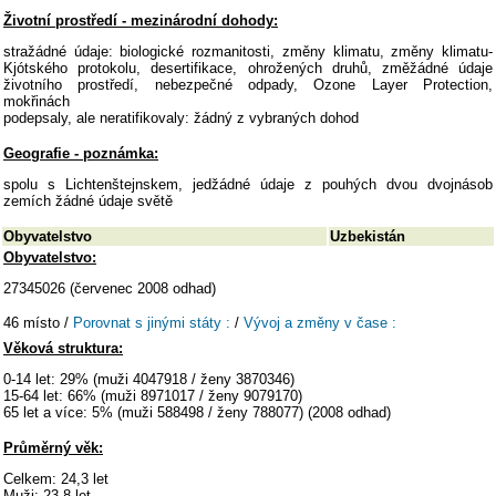
Životní prostředí - mezinárodní dohody:
stražádné údaje: biologické rozmanitosti, změny klimatu, změny klimatu-
Kjótského protokolu, desertifikace, ohrožených druhů, změžádné údaje
životního prostředí, nebezpečné odpady, Ozone Layer Protection,
mokřinách
podepsaly, ale neratifikovaly: žádný z vybraných dohod
Geografie - poznámka:
spolu s Lichtenštejnskem, jedžádné údaje z pouhých dvou dvojnásob
zemích žádné údaje světě
Obyvatelstvo
Uzbekistán
Obyvatelstvo:
27345026 (červenec 2008 odhad)
46 místo /
Porovnat s jinými státy :
/
Vývoj a změny v čase :
Věková struktura:
0-14 let: 29% (muži 4047918 / ženy 3870346)
15-64 let: 66% (muži 8971017 / ženy 9079170)
65 let a více: 5% (muži 588498 / ženy 788077) (2008 odhad)
Průměrný věk:
Celkem: 24,3 let
Muži: 23,8 let