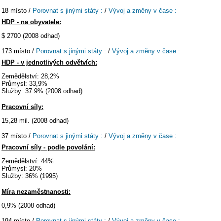
18 místo /
Porovnat s jinými státy :
/
Vývoj a změny v čase :
HDP - na obyvatele:
$ 2700 (2008 odhad)
173 místo /
Porovnat s jinými státy :
/
Vývoj a změny v čase :
HDP - v jednotlivých odvětvích:
Zemědělství: 28,2%
Průmysl: 33,9%
Služby: 37.9% (2008 odhad)
Pracovní síly:
15,28 mil. (2008 odhad)
37 místo /
Porovnat s jinými státy :
/
Vývoj a změny v čase :
Pracovní síly - podle povolání:
Zemědělství: 44%
Průmysl: 20%
Služby: 36% (1995)
Míra nezaměstnanosti:
0,9% (2008 odhad)
194 místo /
Porovnat s jinými státy :
/
Vývoj a změny v čase :