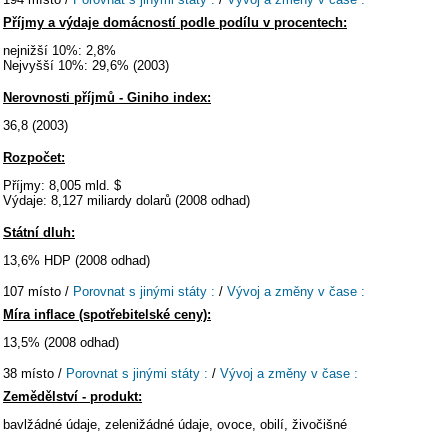
Příjmy a výdaje domácností podle podílu v procentech:
nejnižší 10%: 2,8%
Nejvyšší 10%: 29,6% (2003)
Nerovnosti příjmů - Giniho index:
36,8 (2003)
Rozpočet:
Příjmy: 8,005 mld. $
Výdaje: 8,127 miliardy dolarů (2008 odhad)
Státní dluh:
13,6% HDP (2008 odhad)
107 místo /
Porovnat s jinými státy :
/
Vývoj a změny v čase :
Míra inflace (spotřebitelské ceny):
13,5% (2008 odhad)
38 místo /
Porovnat s jinými státy :
/
Vývoj a změny v čase :
Zemědělství - produkt:
bavlžádné údaje, zelenižádné údaje, ovoce, obilí, živočišné