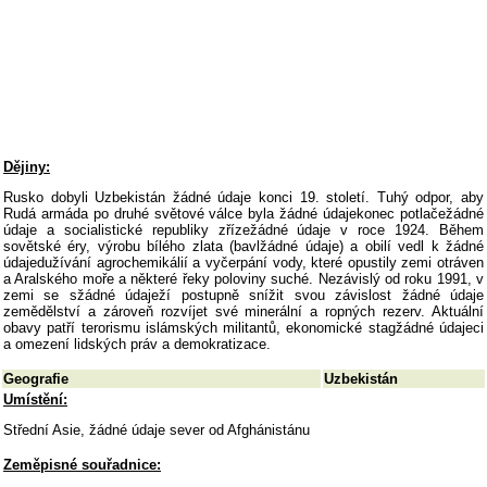
Dějiny:
Rusko dobyli Uzbekistán žádné údaje konci 19. století. Tuhý odpor, aby
Rudá armáda po druhé světové válce byla žádné údajekonec potlačežádné
údaje a socialistické republiky zřízežádné údaje v roce 1924. Během
sovětské éry, výrobu bílého zlata (bavlžádné údaje) a obilí vedl k žádné
údajedužívání agrochemikálií a vyčerpání vody, které opustily zemi otráven
a Aralského moře a některé řeky poloviny suché. Nezávislý od roku 1991, v
zemi se sžádné údaježí postupně snížit svou závislost žádné údaje
zemědělství a zároveň rozvíjet své minerální a ropných rezerv. Aktuální
obavy patří terorismu islámských militantů, ekonomické stagžádné údajeci
a omezení lidských práv a demokratizace.
Geografie
Uzbekistán
Umístění:
Střední Asie, žádné údaje sever od Afghánistánu
Zeměpisné souřadnice: