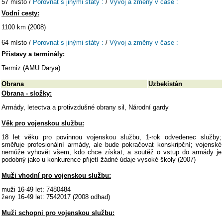
57 místo /
Porovnat s jinými státy :
/
Vývoj a změny v čase :
Vodní cesty:
1100 km (2008)
64 místo /
Porovnat s jinými státy :
/
Vývoj a změny v čase :
Přístavy a terminály:
Termiz (AMU Darya)
Obrana
Uzbekistán
Obrana - složky:
Armády, letectva a protivzdušné obrany sil, Národní gardy
Věk pro vojenskou službu:
18 let věku pro povinnou vojenskou službu, 1-rok odvedenec služby;
směřuje profesionální armády, ale bude pokračovat konskripční; vojenské
nemůže vyhovět všem, kdo chce získat, a soutěž o vstup do armády je
podobný jako u konkurence přijetí žádné údaje vysoké školy (2007)
Muži vhodní pro vojenskou službu:
muži 16-49 let: 7480484
ženy 16-49 let: 7542017 (2008 odhad)
Muži schopni pro vojenskou službu: