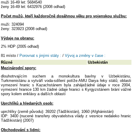
muži 16-49 let: 5684540
ženy 16-49 let: 6432976 (2008 odhad)
Počet mužů, kteří každoročně dosáhnou věku pro vojenskou službu:
muži: 324094
ženy: 323923 (2008 odhad)
Výdaje na obranu:
2% HDP (2005 odhad)
81 místo /
Porovnat s jinými státy :
/
Vývoj a změny v čase :
Různé
Uzbekistán
Mezinárodní spory:
dlouhotrvajícím suchem a monokultura bavlny v Uzbekistánu,
Turkmenistánu a vytváří voda-sdílení potíže AMU Darya řeky států; oblasti
vymezení hranic s Kazachstánem byla zaháježádné údaje v roce 2004,
vymezení hranice 130 km žádné údaje hranici s Kyrgyzstánem brání vážné
spory kolem enklávy a dalších oblastí
Uprchlíků a hledaných osob:
uprchlíky (země původu): 39202 (Tádžikistán), 1060 (Afghánistán)
IDP: 3400 (nucené transfery obyvatelstva vlády z vesnice nedaleko hranic
Tádžikistán) (2007)
Obchodování s lidmi: