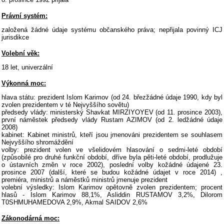
Právní systém:
založená žádné údaje systému občanského práva; nepřijala povinný ICJ
jurisdikce
Volební věk:
18 let, univerzální
Výkonná moc:
hlava státu: prezident Islom Karimov (od 24. březžádné údaje 1990, kdy byl
zvolen prezidentem v té Nejvyššího sovětu)
předsedy vlády: ministerský Shavkat MIRZIYOYEV (od 11. prosince 2003),
první náměstek předsedy vlády Rustam AZIMOV (od 2. ledžádné údaje
2008)
kabinet: Kabinet ministrů, kteří jsou jmenováni prezidentem se souhlasem
Nejvyššího shromáždění
volby: prezident volen ve všelidovém hlasování o sedmi-leté období
(způsobilé pro druhé funkční období, dříve byla pěti-leté období, prodlužuje
o ústavních změn v roce 2002), poslední volby kožádné údajené 23.
prosince 2007 (další, které se budou kožádné údajet v roce 2014) ,
premiéra, ministrů a náměstků ministrů jmenuje prezident
volební výsledky: Islom Karimov opětovně zvolen prezidentem; procent
hlasů - Islom Karimov 88,1%, Asliddin RUSTAMOV 3,2%, Dilorom
T0SHMUHAMEDOVA 2,9%, Akmal SAIDOV 2,6%
Zákonodárná moc: