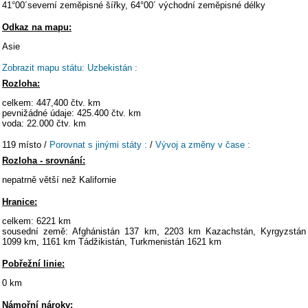
41°00´severní zeměpisné šířky, 64°00´ východní zeměpisné délky
Odkaz na mapu:
Asie
Zobrazit mapu státu: Uzbekistán :
Rozloha:
celkem: 447,400 čtv. km
pevnižádné údaje: 425.400 čtv. km
voda: 22.000 čtv. km
119 místo /
Porovnat s jinými státy :
/
Vývoj a změny v čase :
Rozloha - srovnání:
nepatrně větší než Kalifornie
Hranice:
celkem: 6221 km
sousední země: Afghánistán 137 km, 2203 km Kazachstán, Kyrgyzstán
1099 km, 1161 km Tádžikistán, Turkmenistán 1621 km
Pobřežní linie:
0 km
Námořní nároky: