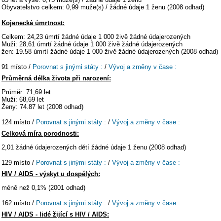
Obyvatelstvo celkem: 0,99 muže(s) / žádné údaje 1 ženu (2008 odhad)
Kojenecká úmrtnost:
Celkem: 24,23 úmrtí žádné údaje 1 000 živě žádné údajerozených
Muži: 28,61 úmrtí žádné údaje 1 000 živě žádné údajerozených
žen: 19.58 úmrtí žádné údaje 1 000 živě žádné údajerozených (2008 odhad)
91 místo /
Porovnat s jinými státy :
/
Vývoj a změny v čase :
Průměrná délka života při narození:
Průměr: 71,69 let
Muži: 68,69 let
Ženy: 74.87 let (2008 odhad)
124 místo /
Porovnat s jinými státy :
/
Vývoj a změny v čase :
Celková míra porodnosti:
2,01 žádné údajerozených dětí žádné údaje 1 ženu (2008 odhad)
129 místo /
Porovnat s jinými státy :
/
Vývoj a změny v čase :
HIV / AIDS - výskyt u dospělých:
méně než 0,1% (2001 odhad)
162 místo /
Porovnat s jinými státy :
/
Vývoj a změny v čase :
HIV / AIDS - lidé žijící s HIV / AIDS: