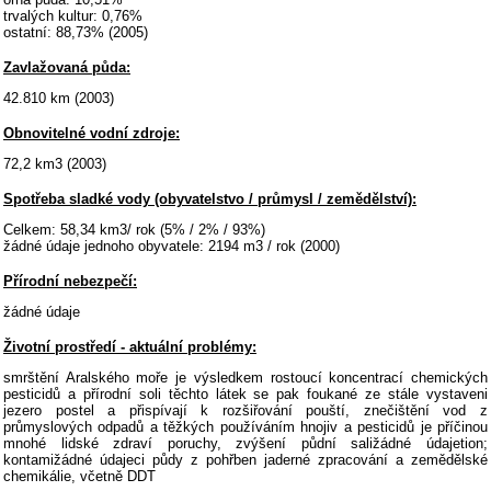
trvalých kultur: 0,76%
ostatní: 88,73% (2005)
Zavlažovaná půda:
42.810 km (2003)
Obnovitelné vodní zdroje:
72,2 km3 (2003)
Spotřeba sladké vody (obyvatelstvo / průmysl / zemědělství):
Celkem: 58,34 km3/ rok (5% / 2% / 93%)
žádné údaje jednoho obyvatele: 2194 m3 / rok (2000)
Přírodní nebezpečí:
žádné údaje
Životní prostředí - aktuální problémy:
smrštění Aralského moře je výsledkem rostoucí koncentrací chemických
pesticidů a přírodní soli těchto látek se pak foukané ze stále vystaveni
jezero postel a přispívají k rozšiřování pouští, znečištění vod z
průmyslových odpadů a těžkých používáním hnojiv a pesticidů je příčinou
mnohé lidské zdraví poruchy, zvýšení půdní saližádné údajetion;
kontamižádné údajeci půdy z pohřben jaderné zpracování a zemědělské
chemikálie, včetně DDT