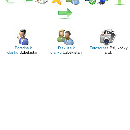
Poradna k
Diskuze k
Fotosoutěž
Psi, kočky
článku
Uzbekistán
článku
Uzbekistán
a td.