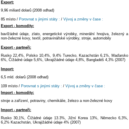
Export:
9,96 miliard dolarů (2008 odhad)
85 místo /
Porovnat s jinými státy :
/
Vývoj a změny v čase :
Export - komodity:
bavlžádné údaje, zlato, energetické výrobky, minerální hnojiva, železný a
non-železné kovy, textil, potravinářské výrobky, stroje, automobily
Export - partneři:
Rusko 22,4%, Polsko 10,4%, 9,4% Turecko, Kazachstán 6,1%, Maďarsko
6%, Čížádné údaje 5,6%, Ukrajižádné údaje 4,8%, Bangladéš 4,3% (2007)
Import:
6,5 mld. dolarů (2008 odhad)
109 místo /
Porovnat s jinými státy :
/
Vývoj a změny v čase :
Import - komodity:
stroje a zařízení, potraviny, chemikálie, železo a non-železné kovy
Import - partneři:
Rusko 30,1%, Čížádné údaje 13.3%, Jižní Korea 13%, Německo 6,3%,
6,2% Kazachstán, Ukrajižádné údaje 4% (2007)