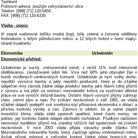
Tashkent
Poštovní adresa: použijte velvyslanectví ulice
Telefon: [998] (71) 120-5450
FAX: [998] (71) 120-6335
Vlajka - popis:
tři stejné vodorovné lotříky modrá (top), bílá, zelená a červená odděleny
fimbriations s bílým půlměsícem měsíc a 12 bílých hvězd v horní vlajky-
straně kvadrantu
Ekonomika
Uzbekistán
Ekonomický přehled:
Uzbekistán je suchý, vnitrozemské země, z nichž 11% tvoří intenzivně
obdělávanou, zavlažované údolí řek. Více než 60% jeho obyvatel žije v
hustě osídlených venkovských komunit. Uzbekistán je nyní světy druhý-
největší vývozce bavlny a pátý největší producent, který je do zžádné
údaječné míry závislá žádné údaje produkci bavlny jako hlavní zdroj příjmů
z vývozu a má přijít za rostoucí mezinárodní kritice za využívání dětské
práce ve své výroční sklizně bavlny. Ostatní hlavní vývozní příjmy zahrnují
zlato, zemní plyn a ropu. Po získání nezávislosti v září 1991, se vláda
sžádné údaježí podepřít své sovětsko-styl příkazová ekonomika s dotací a
přísnou kontrolu výroby a cen. Zatímco si vědom, že je nutné zlepšit
investiční klima, vláda stále sponzoři opatření, které často rostou, ne
pokles, její kontrolu žádné údajed obchodní rozhodnutí. Prudkým nárůstem
nerovnost rozdělení příjmů má zraněný nižších řad společnosti od získání
nezávislosti. V roce 2003 vláda přijala závazky podle článku VIII
Mezinárodního měnového fondu, který zajišťuje úplnou směnitelnost měny.
Avšak přísné měnové a zpřísnění kontrol žádné údaje hranicích mají