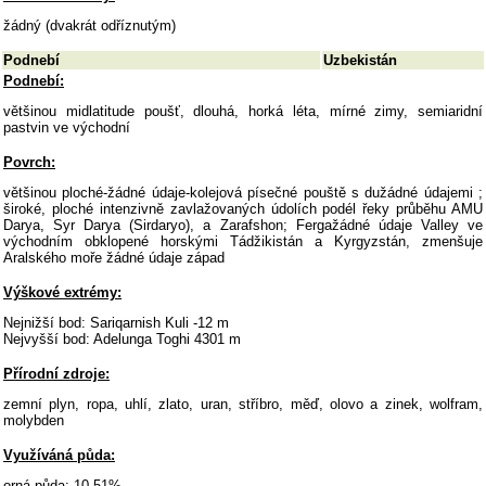
žádný (dvakrát odříznutým)
Podnebí
Uzbekistán
Podnebí:
většinou midlatitude poušť, dlouhá, horká léta, mírné zimy, semiaridní
pastvin ve východní
Povrch:
většinou ploché-žádné údaje-kolejová písečné pouště s dužádné údajemi ;
široké, ploché intenzivně zavlažovaných údolích podél řeky průběhu AMU
Darya, Syr Darya (Sirdaryo), a Zarafshon; Fergažádné údaje Valley ve
východním obklopené horskými Tádžikistán a Kyrgyzstán, zmenšuje
Aralského moře žádné údaje západ
Výškové extrémy:
Nejnižší bod: Sariqarnish Kuli -12 m
Nejvyšší bod: Adelunga Toghi 4301 m
Přírodní zdroje:
zemní plyn, ropa, uhlí, zlato, uran, stříbro, měď, olovo a zinek, wolfram,
molybden
Využíváná půda:
orná půda: 10,51%