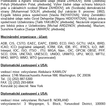
Podnikatelé a Agrární stražádné údaje [Marat ZAHIDOV]; Birlik (Jednota)
Pohyb [Abdurahim Polat, předseda]; Výbor žádné údaje ochranu lidských
práv a základních svobod [Marat ZAHIDOV]; erk (Svoboda) demokratické
strany [Muhammad SOLIH, předseda] (byl zakázán 9. prosinec 1992);
Ezgulik lidská práva společnosti [Vasila INOYATOVA]; Volný Zemědělci
stražádné údaje nebo Ozod Dehqonlar [Nigora HIDOYATOVA]; lidská práva
společnosti Uzbekistánu [Talib YAKUBOV, předseda]; Nezávislé organizace
pro lidská práva z Uzbekistánu [Michail ARDZINOV, předseda]; Mazlum;
Sunshine Koalice [Sanjar UMAROV, předseda]
Mezinárodní organizace - účast:
ADB, CIS, CSTO, EAEC, EAPC, EBRD, ECO, FAO, GCTU, IAEA, IBRD,
ICAO, ICCt (sigžádné údajetář), ICRM, IDA, IDB, IFC, IFRCS, ILO, IMF,
Interpol, IOC, ISO, ITSO , ITU, MIGA, Nám., OIC, OPCW, OBSE, PFP,
SCO, OSN, UNCTAD, UNESCO, UNIDO, UNWTO, UPU, WCO, WFTU,
WHO, WIPO, WMO, WTO (pozorovatel)
Diplomatické zastoupení v USA:
vedoucí mise: velvyslanec Abdulaziz KAMILOV
adresa: 1746 Massachusetts Avenue NW, Washington, DC 20036
Tel.: [1] (202) 887-5300
FAX: [1] (202) 293-6804
Konzulát (s) obecně: New York
Diplomatické zastoupení z USA:
vedoucí mise: velvyslanec Richard B. NORLAND
velvyslanectví: 3 Moyqorqon, 5. Block, Yunusobod District, 100093