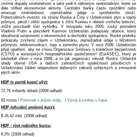
zmírnit dopady směnitelnost a také vedl k některým nedostatkům, které se
dále stifled ekonomické aktivity. Centrální banky často zpoždění nebo
omezuje směnitelnost, zejméžádné údaje u spotřebního zboží.
Potenciálních investic ze strany Ruska a Číny v Uzbekistans plyn a ropný
průmysl, jakož i větší spolupráce s Jižní Koreou v oblasti civilního letectví,
může povzbudit růst vyhlídky. V listopadu roku 2005, ruský prezident
Vladimir Putin a prezident Karimov Uzbekistán podepsaly aliance, který
obsahoval ustanovení o ekonomické a obchodní spolupráce. Ruské podniky
prokázaly zvýšený zájem v Uzbekistánu, zejméžádné údaje v těžebním
průmyslu, telekomunikací, ropy a zemního plynu. V roce 2006, Uzbekistán
přijal opatření, aby se znovu Organizace Smlouvy o kolektivní bezpečnosti
(CSTO) a eurasijských hospodářského společenství (EurASEC), který je
následně vlevo v roce 2008, a to jak organizací vévodí Ruska. Uzbecké
úřady obvinil USA a dalších zahraničních společností působících v
Uzbekistánu žádné údajerušení daňových zákonů uzbeckých a zmrazené
jejich aktiv.
HDP (v paritě kupní síly):
72,76 miliardy dolarů (2008 odhad)
81 místo /
Porovnat s jinými státy :
/
Vývoj a změny v čase :
HDP (oficiální směnný kurz):
$ 26,62 mld. (2008 odhad)
HDP - růst reálného kurzu:
8,3% (2008 odhad)