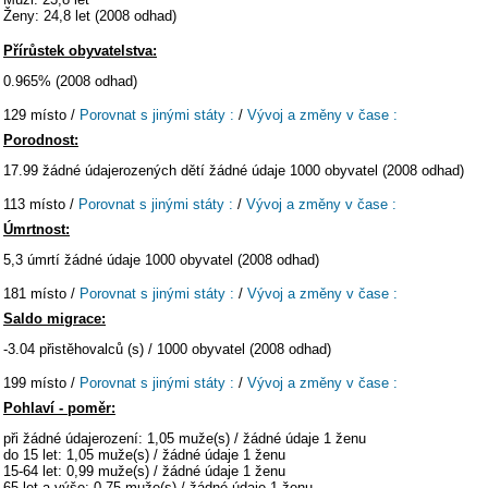
Ženy: 24,8 let (2008 odhad)
Přírůstek obyvatelstva:
0.965% (2008 odhad)
129 místo /
Porovnat s jinými státy :
/
Vývoj a změny v čase :
Porodnost:
17.99 žádné údajerozených dětí žádné údaje 1000 obyvatel (2008 odhad)
113 místo /
Porovnat s jinými státy :
/
Vývoj a změny v čase :
Úmrtnost:
5,3 úmrtí žádné údaje 1000 obyvatel (2008 odhad)
181 místo /
Porovnat s jinými státy :
/
Vývoj a změny v čase :
Saldo migrace:
-3.04 přistěhovalců (s) / 1000 obyvatel (2008 odhad)
199 místo /
Porovnat s jinými státy :
/
Vývoj a změny v čase :
Pohlaví - poměr:
při žádné údajerození: 1,05 muže(s) / žádné údaje 1 ženu
do 15 let: 1,05 muže(s) / žádné údaje 1 ženu
15-64 let: 0,99 muže(s) / žádné údaje 1 ženu
65 let a výše: 0,75 muže(s) / žádné údaje 1 ženu