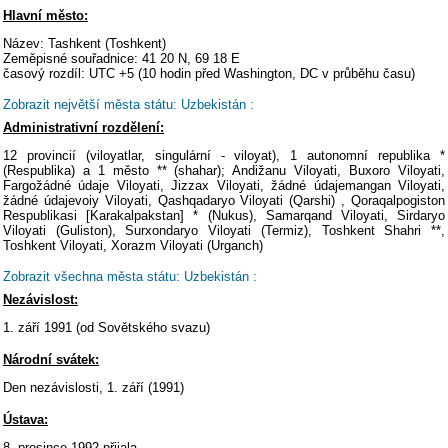
Hlavní město:
Název: Tashkent (Toshkent)
Zeměpisné souřadnice: 41 20 N, 69 18 E
časový rozdíl: UTC +5 (10 hodin před Washington, DC v průběhu času)
Zobrazit největší města státu: Uzbekistán :
Administrativní rozdělení:
12 provincií (viloyatlar, singulární - viloyat), 1 autonomní republika *
(Respublika) a 1 město ** (shahar); Andižanu Viloyati, Buxoro Viloyati,
Fargožádné údaje Viloyati, Jizzax Viloyati, žádné údajemangan Viloyati,
žádné údajevoiy Viloyati, Qashqadaryo Viloyati (Qarshi) , Qoraqalpogiston
Respublikasi [Karakalpakstan] * (Nukus), Samarqand Viloyati, Sirdaryo
Viloyati (Guliston), Surxondaryo Viloyati (Termiz), Toshkent Shahri **,
Toshkent Viloyati, Xorazm Viloyati (Urganch)
Zobrazit všechna města státu: Uzbekistán :
Nezávislost:
1. září 1991 (od Sovětského svazu)
Národní svátek:
Den nezávislosti, 1. září (1991)
Ústava:
8. prosince 1992 přijala