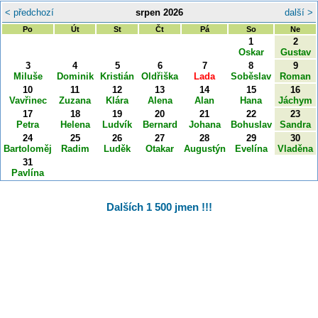
< předchozí
srpen 2026
další >
Po
Út
St
Čt
Pá
So
Ne
1
2
Oskar
Gustav
3
4
5
6
7
8
9
Miluše
Dominik
Kristián
Oldřiška
Lada
Soběslav
Roman
10
11
12
13
14
15
16
Vavřinec
Zuzana
Klára
Alena
Alan
Hana
Jáchym
17
18
19
20
21
22
23
Petra
Helena
Ludvík
Bernard
Johana
Bohuslav
Sandra
24
25
26
27
28
29
30
Bartoloměj
Radim
Luděk
Otakar
Augustýn
Evelína
Vladěna
31
Pavlína
Dalších 1 500 jmen !!!