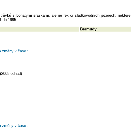
strůvků s bohatými srážkami, ale ne řek či sladkovodních jezerech, někte
1 do 1995
Bermudy
a změny v čase :
 (2008 odhad)
a změny v čase :