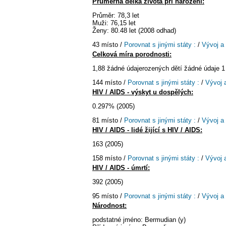
Průměrná délka života při narození:
Průměr: 78,3 let
Muži: 76,15 let
Ženy: 80.48 let (2008 odhad)
43 místo /
Porovnat s jinými státy :
/
Vývoj a
Celková míra porodnosti:
1,88 žádné údajerozených dětí žádné údaje 1
144 místo /
Porovnat s jinými státy :
/
Vývoj 
HIV / AIDS - výskyt u dospělých:
0.297% (2005)
81 místo /
Porovnat s jinými státy :
/
Vývoj a
HIV / AIDS - lidé žijící s HIV / AIDS:
163 (2005)
158 místo /
Porovnat s jinými státy :
/
Vývoj 
HIV / AIDS - úmrtí:
392 (2005)
95 místo /
Porovnat s jinými státy :
/
Vývoj a
Národnost:
podstatné jméno: Bermudian (y)