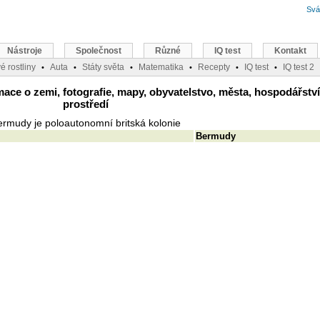
Svá
Nástroje
Společnost
Různé
IQ test
Kontakt
é rostliny
Auta
Státy světa
Matematika
Recepty
IQ test
IQ test 2
•
•
•
•
•
•
e o zemi, fotografie, mapy, obyvatelstvo, města, hospodářství,
prostředí
rmudy je poloautonomní britská kolonie
Bermudy