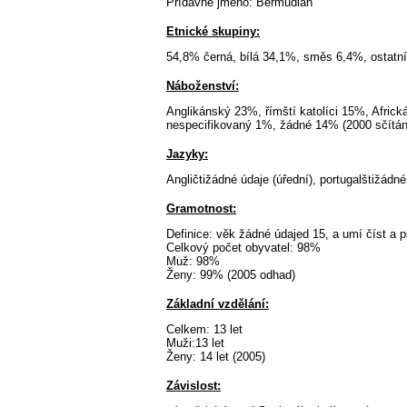
Přídavné jméno: Bermudian
Etnické skupiny:
54,8% černá, bílá 34,1%, směs 6,4%, ostatní
Náboženství:
Anglikánský 23%, římští katolíci 15%, Africk
nespecifikovaný 1%, žádné 14% (2000 sčítání
Jazyky:
Angličtižádné údaje (úřední), portugalštižádné
Gramotnost:
Definice: věk žádné údajed 15, a umí číst a p
Celkový počet obyvatel: 98%
Muž: 98%
Ženy: 99% (2005 odhad)
Základní vzdělání:
Celkem: 13 let
Muži:13 let
Ženy: 14 let (2005)
Závislost: