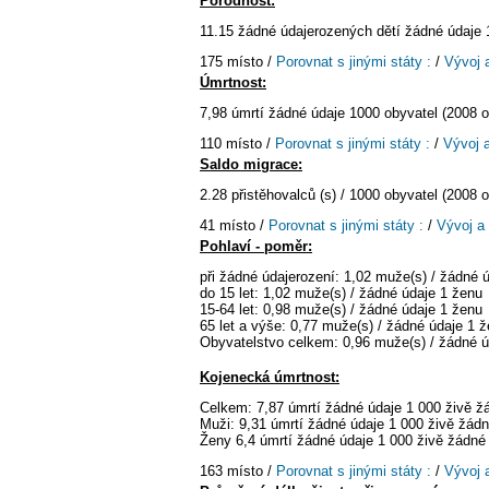
Porodnost:
11.15 žádné údajerozených dětí žádné údaje 
175 místo /
Porovnat s jinými státy :
/
Vývoj 
Úmrtnost:
7,98 úmrtí žádné údaje 1000 obyvatel (2008 
110 místo /
Porovnat s jinými státy :
/
Vývoj 
Saldo migrace:
2.28 přistěhovalců (s) / 1000 obyvatel (2008 
41 místo /
Porovnat s jinými státy :
/
Vývoj a
Pohlaví - poměr:
při žádné údajerození: 1,02 muže(s) / žádné 
do 15 let: 1,02 muže(s) / žádné údaje 1 ženu
15-64 let: 0,98 muže(s) / žádné údaje 1 ženu
65 let a výše: 0,77 muže(s) / žádné údaje 1 
Obyvatelstvo celkem: 0,96 muže(s) / žádné ú
Kojenecká úmrtnost:
Celkem: 7,87 úmrtí žádné údaje 1 000 živě 
Muži: 9,31 úmrtí žádné údaje 1 000 živě žád
Ženy 6,4 úmrtí žádné údaje 1 000 živě žádné
163 místo /
Porovnat s jinými státy :
/
Vývoj 