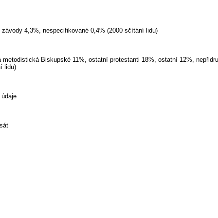
 závody 4,3%, nespecifikované 0,4% (2000 sčítání lidu)
á metodistická Biskupské 11%, ostatní protestanti 18%, ostatní 12%, nepřid
 lidu)
 údaje
sát