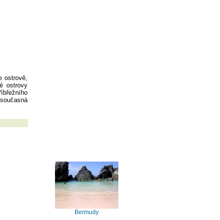
e ostrově,
é ostrovy
íbřežního
, současná
Bermudy