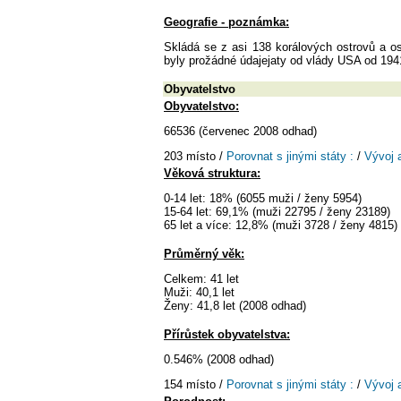
Geografie - poznámka:
Skládá se z asi 138 korálových ostrovů a o
byly prožádné údajejaty od vlády USA od 194
Obyvatelstvo
Obyvatelstvo:
66536 (červenec 2008 odhad)
203 místo /
Porovnat s jinými státy :
/
Vývoj 
Věková struktura:
0-14 let: 18% (6055 muži / ženy 5954)
15-64 let: 69,1% (muži 22795 / ženy 23189)
65 let a více: 12,8% (muži 3728 / ženy 4815)
Průměrný věk:
Celkem: 41 let
Muži: 40,1 let
Ženy: 41,8 let (2008 odhad)
Přírůstek obyvatelstva:
0.546% (2008 odhad)
154 místo /
Porovnat s jinými státy :
/
Vývoj 