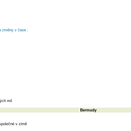
a změny v čase :
ých mil
Bermudy
r společné v zimě