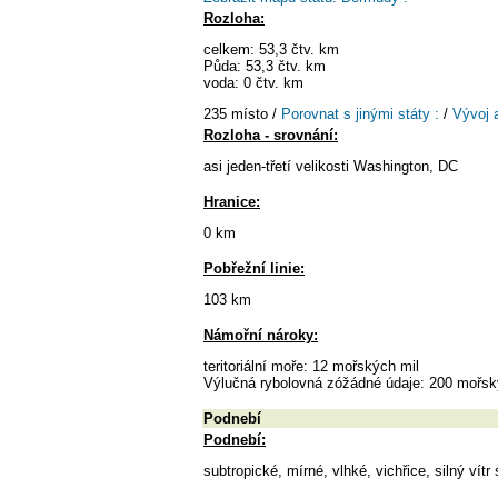
Rozloha:
celkem: 53,3 čtv. km
Půda: 53,3 čtv. km
voda: 0 čtv. km
235 místo /
Porovnat s jinými státy :
/
Vývoj 
Rozloha - srovnání:
asi jeden-třetí velikosti Washington, DC
Hranice:
0 km
Pobřežní linie:
103 km
Námořní nároky:
teritoriální moře: 12 mořských mil
Výlučná rybolovná zóžádné údaje: 200 mořsk
Podnebí
Podnebí:
subtropické, mírné, vlhké, vichřice, silný vít