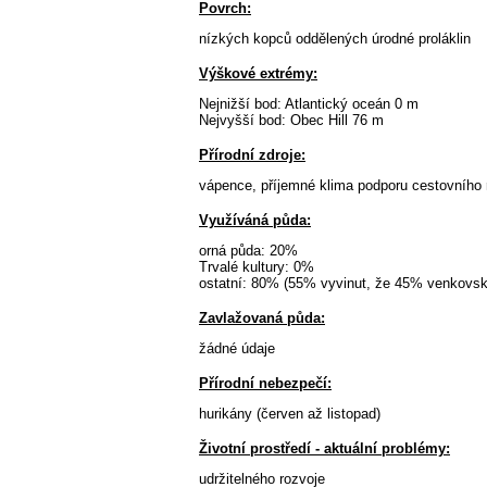
Povrch:
nízkých kopců oddělených úrodné proláklin
Výškové extrémy:
Nejnižší bod: Atlantický oceán 0 m
Nejvyšší bod: Obec Hill 76 m
Přírodní zdroje:
vápence, příjemné klima podporu cestovního
Využíváná půda:
orná půda: 20%
Trvalé kultury: 0%
ostatní: 80% (55% vyvinut, že 45% venkovské
Zavlažovaná půda:
žádné údaje
Přírodní nebezpečí:
hurikány (červen až listopad)
Životní prostředí - aktuální problémy:
udržitelného rozvoje