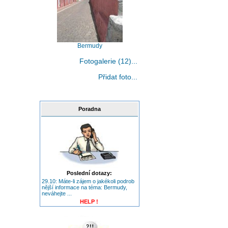
Bermudy
Fotogalerie (12)...
Přidat foto...
Poradna
Poslední dotazy:
29.10: Máte-li zájem o jakékoli podrob
nější informace na téma: Bermudy,
neváhejte ...
HELP !