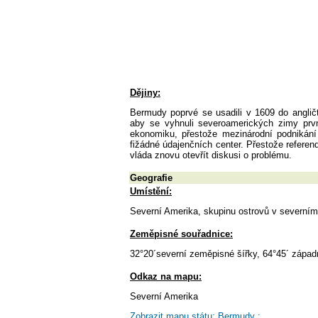
Dějiny:
Bermudy poprvé se usadili v 1609 do angličt
aby se vyhnuli severoamerických zimy první
ekonomiku, přestože mezinárodní podnikání
fižádné údajenčních center. Přestože referend
vláda znovu otevřít diskusi o problému.
Geografie
Umístění:
Severní Amerika, skupinu ostrovů v severní
Zeměpisné souřadnice:
32°20´severní zeměpisné šířky, 64°45´ zápa
Odkaz na mapu:
Severní Amerika
Zobrazit mapu státu: Bermudy :