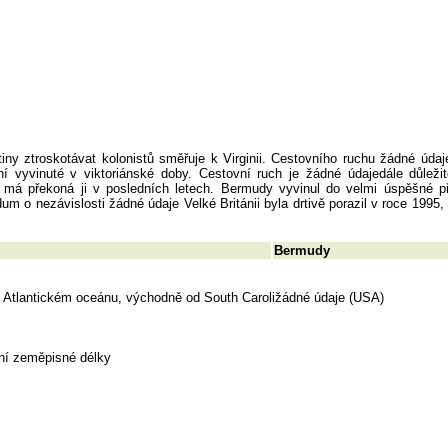
iny ztroskotávat kolonistů směřuje k Virginii. Cestovního ruchu žádné údaj
 vyvinuté v viktoriánské doby. Cestovní ruch je žádné údajedále důležit
 má překoná ji v posledních letech. Bermudy vyvinul do velmi úspěšné př
um o nezávislosti žádné údaje Velké Británii byla drtivě porazil v roce 1995
Bermudy
m Atlantickém oceánu, východně od South Caroližádné údaje (USA)
dní zeměpisné délky