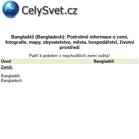
Bangladéš (Bangladesh): Podrobné informace o zemi,
fotografie, mapy, obyvatelstvo, města, hospodářství, životní
prostředí
Patří k jedněm z nejchudších zemí světa!
Úvod
Bangladéš
Země:
Bangladéš
Bangladesh