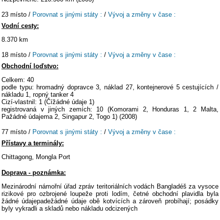
23 místo /
Porovnat s jinými státy :
/
Vývoj a změny v čase :
Vodní cesty:
8.370 km
18 místo /
Porovnat s jinými státy :
/
Vývoj a změny v čase :
Obchodní loďstvo:
Celkem: 40
podle typu: hromadný dopravce 3, náklad 27, kontejnerové 5 cestujících /
nákladu 1, ropný tanker 4
Cizí-vlastnil: 1 (Čížádné údaje 1)
registrovaná v jiných zemích: 10 (Komorami 2, Honduras 1, 2 Malta,
Pažádné údajema 2, Singapur 2, Togo 1) (2008)
77 místo /
Porovnat s jinými státy :
/
Vývoj a změny v čase :
Přístavy a terminály:
Chittagong, Mongla Port
Doprava - poznámka:
Mezinárodní námořní úřad zpráv teritoriálních vodách Bangladéš za vysoce
rizikové pro ozbrojené loupeže proti lodím, četné obchodní plavidla byla
žádné údajepadežádné údaje obě kotvících a zároveň probíhají; posádky
byly vykradli a skladů nebo nákladu odcizených