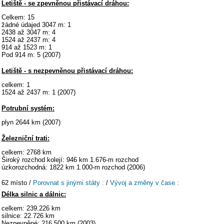
Letiště - se zpevněnou přistávací dráhou:
Celkem: 15
žádné údajed 3047 m: 1
2438 až 3047 m: 4
1524 až 2437 m: 4
914 až 1523 m: 1
Pod 914 m: 5 (2007)
Letiště - s nezpevněnou přistávací dráhou:
celkem: 1
1524 až 2437 m: 1 (2007)
Potrubní systém:
plyn 2644 km (2007)
Železniční trati:
celkem: 2768 km
Široký rozchod kolejí: 946 km 1.676-m rozchod
úzkorozchodná: 1822 km 1.000-m rozchod (2006)
62 místo /
Porovnat s jinými státy :
/
Vývoj a změny v čase :
Délka silnic a dálnic:
celkem: 239.226 km
silnice: 22.726 km
Nezpevněné: 216.500 km (2003)