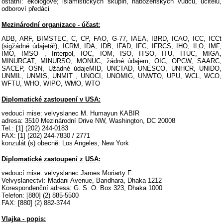
ostatní: ekologové; islamistických skupin, náboženských vůdců, učitelů,
odboroví předáci
Mezinárodní organizace - účast:
ADB, ARF, BIMSTEC, C, CP, FAO, G-77, IAEA, IBRD, ICAO, ICC, ICCt
(sigžádné údajetář), ICRM, IDA, IDB, IFAD, IFC, IFRCS, IHO, ILO, IMF,
IMO, IMSO , Interpol, IOC, IOM, ISO, ITSO, ITU, ITUC, MIGA,
MINURCAT, MINURSO, MONUC, žádné údajem, OIC, OPCW, SAARC,
SACEP, OSN, Užádné údajeMID, UNCTAD, UNESCO, UNHCR, UNIDO,
UNMIL, UNMIS, UNMIT , UNOCI, UNOMIG, UNWTO, UPU, WCL, WCO,
WFTU, WHO, WIPO, WMO, WTO
Diplomatické zastoupení v USA:
vedoucí mise: velvyslanec M. Humayun KABIR
adresa: 3510 Mezinárodní Drive NW, Washington, DC 20008
Tel.: [1] (202) 244-0183
FAX: [1] (202) 244-7830 / 2771
konzulát (s) obecně: Los Angeles, New York
Diplomatické zastoupení z USA:
vedoucí mise: velvyslanec James Moriarty F.
Velvyslanectví: Madani Avenue, Baridhara, Dhaka 1212
Korespondenční adresa: G. S. O. Box 323, Dhaka 1000
Telefon: [880] (2) 885-5500
FAX: [880] (2) 882-3744
Vlajka - popis: