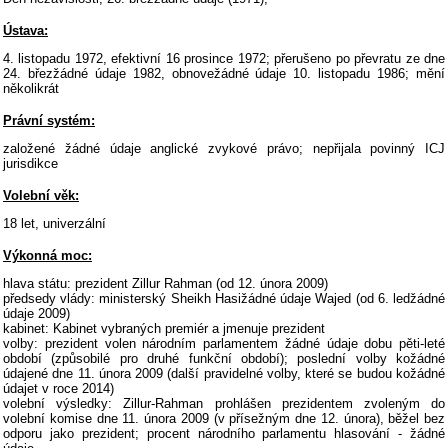
Ústava:
4. listopadu 1972, efektivní 16 prosince 1972; přerušeno po převratu ze dne
24. březžádné údaje 1982, obnovežádné údaje 10. listopadu 1986; mění
několikrát
Právní systém:
založené žádné údaje anglické zvykové právo; nepřijala povinný ICJ
jurisdikce
Volební věk:
18 let, univerzální
Výkonná moc:
hlava státu: prezident Zillur Rahman (od 12. února 2009)
předsedy vlády: ministerský Sheikh Hasižádné údaje Wajed (od 6. ledžádné
údaje 2009)
kabinet: Kabinet vybraných premiér a jmenuje prezident
volby: prezident volen národním parlamentem žádné údaje dobu pěti-leté
období (způsobilé pro druhé funkční období); poslední volby kožádné
údajené dne 11. února 2009 (další pravidelné volby, které se budou kožádné
údajet v roce 2014)
volební výsledky: Zillur-Rahman prohlášen prezidentem zvoleným do
volební komise dne 11. února 2009 (v přísežným dne 12. února), běžel bez
odporu jako prezident; procent národního parlamentu hlasování - žádné