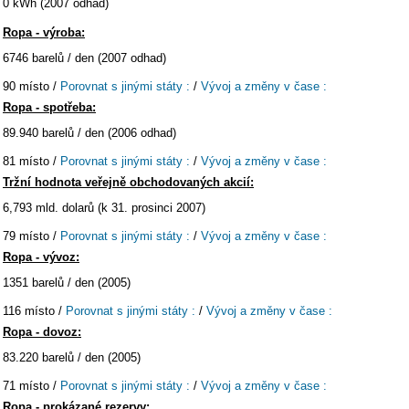
0 kWh (2007 odhad)
Ropa - výroba:
6746 barelů / den (2007 odhad)
90 místo /
Porovnat s jinými státy :
/
Vývoj a změny v čase :
Ropa - spotřeba:
89.940 barelů / den (2006 odhad)
81 místo /
Porovnat s jinými státy :
/
Vývoj a změny v čase :
Tržní hodnota veřejně obchodovaných akcií:
6,793 mld. dolarů (k 31. prosinci 2007)
79 místo /
Porovnat s jinými státy :
/
Vývoj a změny v čase :
Ropa - vývoz:
1351 barelů / den (2005)
116 místo /
Porovnat s jinými státy :
/
Vývoj a změny v čase :
Ropa - dovoz:
83.220 barelů / den (2005)
71 místo /
Porovnat s jinými státy :
/
Vývoj a změny v čase :
Ropa - prokázané rezervy: