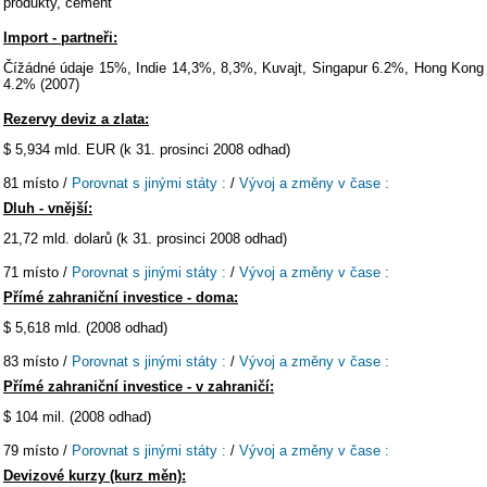
produkty, cement
Import - partneři:
Čížádné údaje 15%, Indie 14,3%, 8,3%, Kuvajt, Singapur 6.2%, Hong Kong
4.2% (2007)
Rezervy deviz a zlata:
$ 5,934 mld. EUR (k 31. prosinci 2008 odhad)
81 místo /
Porovnat s jinými státy :
/
Vývoj a změny v čase :
Dluh - vnější:
21,72 mld. dolarů (k 31. prosinci 2008 odhad)
71 místo /
Porovnat s jinými státy :
/
Vývoj a změny v čase :
Přímé zahraniční investice - doma:
$ 5,618 mld. (2008 odhad)
83 místo /
Porovnat s jinými státy :
/
Vývoj a změny v čase :
Přímé zahraniční investice - v zahraničí:
$ 104 mil. (2008 odhad)
79 místo /
Porovnat s jinými státy :
/
Vývoj a změny v čase :
Devizové kurzy (kurz měn):