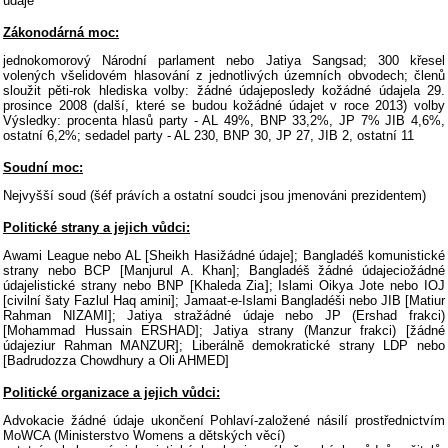
údaje
Zákonodárná moc:
jednokomorový Národní parlament nebo Jatiya Sangsad; 300 křesel
volených všelidovém hlasování z jednotlivých územních obvodech; členů
sloužit pěti-rok hlediska volby: žádné údajeposledy kožádné údajela 29.
prosince 2008 (další, které se budou kožádné údajet v roce 2013) volby
Výsledky: procenta hlasů party - AL 49%, BNP 33,2%, JP 7% JIB 4,6%,
ostatní 6,2%; sedadel party - AL 230, BNP 30, JP 27, JIB 2, ostatní 11
Soudní moc:
Nejvyšší soud (šéf právích a ostatní soudci jsou jmenováni prezidentem)
Politické strany a jejich vůdci:
Awami League nebo AL [Sheikh Hasižádné údaje]; Bangladéš komunistické
strany nebo BCP [Manjurul A. Khan]; Bangladéš žádné údajeciožádné
údajelistické strany nebo BNP [Khaleda Zia]; Islami Oikya Jote nebo IOJ
[civilní šaty Fazlul Haq amini]; Jamaat-e-Islami Bangladéši nebo JIB [Matiur
Rahman NIZAMI]; Jatiya stražádné údaje nebo JP (Ershad frakci)
[Mohammad Hussain ERSHAD]; Jatiya strany (Manzur frakci) [žádné
údajeziur Rahman MANZUR]; Liberálně demokratické strany LDP nebo
[Badrudozza Chowdhury a Oli AHMED]
Politické organizace a jejich vůdci:
Advokacie žádné údaje ukončení Pohlaví-založené násilí prostřednictvím
MoWCA (Ministerstvo Womens a dětských věcí)