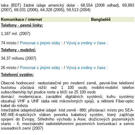
taka (BDT) žádné údaje americký dolar - 68,554 (2008 odhad), 69,893
(2007), 69,031 (2006), 64,328 (2005), 59,513 (2004)
Komunikace / internet
Bangladéš
Telefony - pevné linky:
1,187 mil. (2007)
74 místo /
Porovnat s jinými státy :
/
Vývoj a změny v čase :
Telefony - mobilní:
34,37 milionu (2007)
26 místo /
Porovnat s jinými státy :
/
Vývoj a změny v čase :
Telefonní systém:
Obecné hodnocení: nedostatečné pro moderní země, pevné-line telefonní
hustotou zůstává nižší než 1 100 osob; mobilní-mobilní telefon
subscribership byl prudce roste a blíží se 25 100 osob
domácí: modernizace, zavádění digitálních systémů; kufru systémy
obsahují VHF a UHF rádia relé mikrovlnných spojů, a některé Fiber-optic
kabel do města
Interžádné údajetiožádné údajel: kód země - 880; přistávací místo pro SEA-
ME-WE-4-optických vláken ponorka kabelový systém, který zajišťuje
spojení do Evropy, Středního východu a Asie; družicových pozemských
stanic - 6; mezinárodní radiotelefonními pozemních komunikací a servis
sousedních zemí (2007)