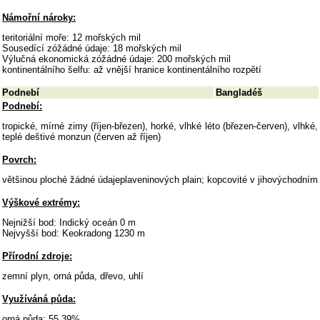
Námořní nároky:
teritoriální moře: 12 mořských mil
Sousedící zóžádné údaje: 18 mořských mil
Výlučná ekonomická zóžádné údaje: 200 mořských mil
kontinentálního šelfu: až vnější hranice kontinentálního rozpětí
Podnebí
Bangladéš
Podnebí:
tropické, mírné zimy (říjen-březen), horké, vlhké léto (březen-červen), vlhké,
teplé deštivé monzun (červen až říjen)
Povrch:
většinou ploché žádné údajeplaveninových plain; kopcovité v jihovýchodním
Výškové extrémy:
Nejnižší bod: Indický oceán 0 m
Nejvyšší bod: Keokradong 1230 m
Přírodní zdroje:
zemní plyn, orná půda, dřevo, uhlí
Využíváná půda:
orná půda: 55,39%