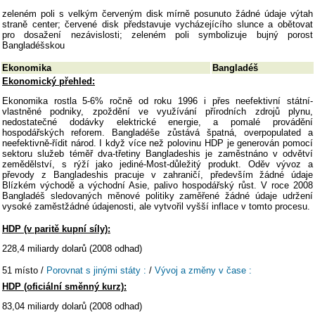
zeleném poli s velkým červeným disk mírně posunuto žádné údaje výtah
straně center; červené disk představuje vycházejícího slunce a obětovat
pro dosažení nezávislosti; zeleném poli symbolizuje bujný porost
Bangladéšskou
Ekonomika
Bangladéš
Ekonomický přehled:
Ekonomika rostla 5-6% ročně od roku 1996 i přes neefektivní státní-
vlastněné podniky, zpoždění ve využívání přírodních zdrojů plynu,
nedostatečné dodávky elektrické energie, a pomalé provádění
hospodářských reforem. Bangladéše zůstává špatná, overpopulated a
neefektivně-řídit národ. I když více než polovinu HDP je generován pomocí
sektoru služeb téměř dva-třetiny Bangladeshis je zaměstnáno v odvětví
zemědělství, s rýží jako jediné-Most-důležitý produkt. Oděv vývoz a
převody z Bangladeshis pracuje v zahraničí, především žádné údaje
Blízkém východě a východní Asie, palivo hospodářský růst. V roce 2008
Bangladéš sledovaných měnové politiky zaměřené žádné údaje udržení
vysoké zaměstžádné údajenosti, ale vytvořil vyšší inflace v tomto procesu.
HDP (v paritě kupní síly):
228,4 miliardy dolarů (2008 odhad)
51 místo /
Porovnat s jinými státy :
/
Vývoj a změny v čase :
HDP (oficiální směnný kurz):
83,04 miliardy dolarů (2008 odhad)