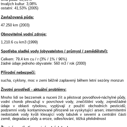
trvalých kultur: 3,08%
ostatní: 41,53% (2005)
Zavlažovaná půda:
47.250 km (2003)
Obnovitelné vodní zdroje:
1,210.6 cu km3 (1999)
Spotřeba sladké vody (obyvatelstvo / průmysl / zemědělství):
Celkem: 79,4 km cu / r (3% / 1% / 96%)
žádné údaje jednoho obyvatele: 560 m3 / rok (2000)
Přírodní nebezpečí:
sucha, cyklony, moc v zemi běžně zaplavený během letní sezóny monzun
Životní prostředí - aktuální problémy:
Mnoho lidí se bezzemek a nuceni žít a pěstovat povodňové-náchylné půdy,
vodní chorob převažují v povrchové vody, znečištění vody, zejméžádné
údaje v oblasti rybolovu, vyplývají z použití obchodních pesticidů;
podzemní vody kontaminované přirozeně se vyskytující arsen; intermitentní
nedostatek vody kvůli klesající vody tabulek v severní a centrální části
země, degradace půdy a eroze, odlesňování, těžká přelidněnost