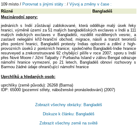
109 místo /
Porovnat s jinými státy :
/
Vývoj a změny v čase :
Různé
Bangladéš
Mezinárodní spory:
jednáních s Indií zůstávají zablokované, která odděluje malý úsek řeky
hranici, výměně území za 51 malých bangladéšských exclaves v Indii a 111
malých indických exclaves v Bangladéši, rozdělit rozdělených vesnic, a
zastavit nelegální kříž-hraniční obchod, migrace, násilí a tranzit teroristů
přes porézní hranici, Bangladéš protesty Indias oplocení a zdění z high-
provozních úseků z porézních hranice; společného Bangladéš-Indie hranice
resurveyed a zrekonstruované 92 chybějící pilíře v roce 2007; sporu s Indií
přes Nové Moore / Jižní Talpatty / Purbasha Island v zálivu Bengal odrazuje
námořní hranice vymezení, po 21 letech, Bangladéš obnoví rozhovory s
Barmou žádné údaje ohraničující námořní hranice
Uprchlíků a hledaných osob:
uprchlíky (země původu): 26268 (Barma)
IDP: 65000 (pozemní střety, náboženské pronásledování) (2007)
Zobrazit všechny obrázky: Bangladéš
Diskuze k článku: Bangladéš
Zobrazit všechny země na světě