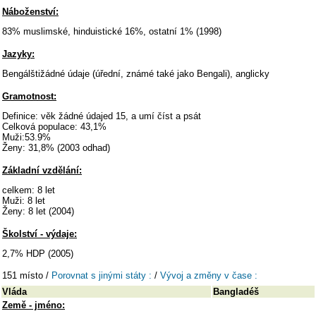
Náboženství:
83% muslimské, hinduistické 16%, ostatní 1% (1998)
Jazyky:
Bengálštižádné údaje (úřední, známé také jako Bengali), anglicky
Gramotnost:
Definice: věk žádné údajed 15, a umí číst a psát
Celková populace: 43,1%
Muži:53.9%
Ženy: 31,8% (2003 odhad)
Základní vzdělání:
celkem: 8 let
Muži: 8 let
Ženy: 8 let (2004)
Školství - výdaje:
2,7% HDP (2005)
151 místo /
Porovnat s jinými státy :
/
Vývoj a změny v čase :
Vláda
Bangladéš
Země - jméno: