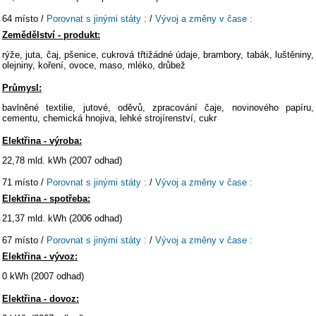
64 místo /
Porovnat s jinými státy :
/
Vývoj a změny v čase :
Zemědělství - produkt:
rýže, juta, čaj, pšenice, cukrová třtižádné údaje, brambory, tabák, luštěniny,
olejniny, koření, ovoce, maso, mléko, drůbež
Průmysl:
bavlněné textilie, jutové, oděvů, zpracování čaje, novinového papíru,
cementu, chemická hnojiva, lehké strojírenství, cukr
Elektřina - výroba:
22,78 mld. kWh (2007 odhad)
71 místo /
Porovnat s jinými státy :
/
Vývoj a změny v čase :
Elektřina - spotřeba:
21,37 mld. kWh (2006 odhad)
67 místo /
Porovnat s jinými státy :
/
Vývoj a změny v čase :
Elektřina - vývoz:
0 kWh (2007 odhad)
Elektřina - dovoz: