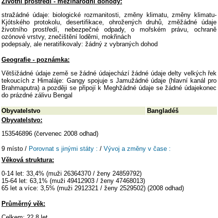
Životní prostředí - mezinárodní dohody:
stražádné údaje: biologické rozmanitosti, změny klimatu, změny klimatu-
Kjótského protokolu, desertifikace, ohrožených druhů, změžádné údaje
životního prostředí, nebezpečné odpady, o mořském právu, ochraně
ozónové vrstvy, znečištění loděmi, mokřinách
podepsaly, ale neratifikovaly: žádný z vybraných dohod
Geografie - poznámka:
Většižádné údaje země se žádné údajechází žádné údaje delty velkých řek
tekoucích z Himaláje: Gangy spojuje s Jamužádné údaje (hlavní kanál pro
Brahmaputra) a později se připojí k Meghžádné údaje se žádné údajekonec
do prázdné zálivu Bengal
Obyvatelstvo
Bangladéš
Obyvatelstvo:
153546896 (červenec 2008 odhad)
9 místo /
Porovnat s jinými státy :
/
Vývoj a změny v čase :
Věková struktura:
0-14 let: 33,4% (muži 26364370 / ženy 24859792)
15-64 let: 63,1% (muži 49412903 / ženy 47468013)
65 let a více: 3,5% (muži 2912321 / ženy 2529502) (2008 odhad)
Průměrný věk:
Celkem: 22,8 let