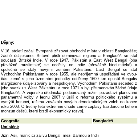
Dějiny:
V 16. století začali Evropané zřizovat obchodní místa v oblasti Bangladéše;
žádné údajekonec Britové přišli dominovat regionu a Bangladéš se stal
součástí Britské Indie. V roce 1947, Pákistán a East West Bengal (oba
převážně muslimské) se oddělily od Indie (převážně hinduistická) a
společně se staly novými zeměmi Pákistánu. East Bengal se stal
Východním Pákistánem v roce 1955, ale nepříjemná uspořádání ve dvou-
část země s jeho územními jednotky odděleny 1600 km opustil Bengalis
margižádné údajelizovány a nespokojený. Východním Pákistánu seceded z
jeho svazku s West Pákistánu v roce 1971 a byl přejmenován žádné údaje
Bangladéš. A vojensko-úřednická podporovaný režim pozastaví plánované
parlamentní volby v lednu 2007 v úsilí o reformu politického systému a
vymýtit korupci; režimu zavázala nových demokratických voleb do konce
roku 2008. O třetiny této extrémně chudé země záplavy každoročně během
monzun dešťů, které brzdí ekonomický rozvoj.
Geografie
Bangladéš
Umístění:
Jižní Asii, hraničící zálivu Bengal, mezi Barmou a Indií