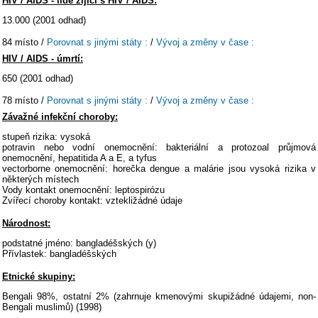
HIV / AIDS - lidé žijící s HIV / AIDS:
13.000 (2001 odhad)
84 místo /
Porovnat s jinými státy :
/
Vývoj a změny v čase :
HIV / AIDS - úmrtí:
650 (2001 odhad)
78 místo /
Porovnat s jinými státy :
/
Vývoj a změny v čase :
Závažné infekční choroby:
stupeň rizika: vysoká
potravin nebo vodní onemocnění: bakteriální a protozoal průjmová
onemocnění, hepatitida A a E, a tyfus
vectorborne onemocnění: horečka dengue a malárie jsou vysoká rizika v
některých místech
Vody kontakt onemocnění: leptospirózu
Zvířecí choroby kontakt: vztekližádné údaje
Národnost:
podstatné jméno: bangladéšských (y)
Přívlastek: bangladéšských
Etnické skupiny:
Bengali 98%, ostatní 2% (zahrnuje kmenovými skupižádné údajemi, non-
Bengali muslimů) (1998)