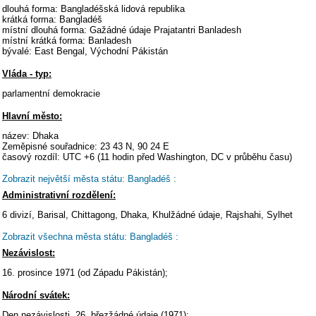
dlouhá forma: Bangladéšská lidová republika
krátká forma: Bangladéš
místní dlouhá forma: Gažádné údaje Prajatantri Banladesh
místní krátká forma: Banladesh
bývalé: East Bengal, Východní Pákistán
Vláda - typ:
parlamentní demokracie
Hlavní město:
název: Dhaka
Zeměpisné souřadnice: 23 43 N, 90 24 E
časový rozdíl: UTC +6 (11 hodin před Washington, DC v průběhu času)
Zobrazit největší města státu: Bangladéš :
Administrativní rozdělení:
6 divizí, Barisal, Chittagong, Dhaka, Khulžádné údaje, Rajshahi, Sylhet
Zobrazit všechna města státu: Bangladéš :
Nezávislost:
16. prosince 1971 (od Západu Pákistán);
Národní svátek:
Den nezávislosti, 26. březžádné údaje (1971);