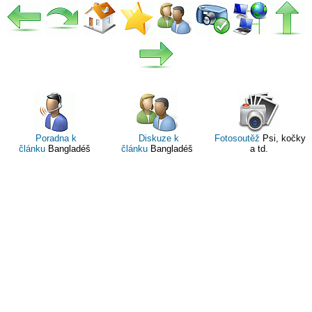
Poradna k
Diskuze k
Fotosoutěž
Psi, kočky
článku
Bangladéš
článku
Bangladéš
a td.