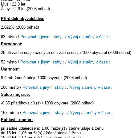
Muži: 22,8 let
Ženy: 22,9 let (2008 odhad)
Přírůstek obyvatelstva:
2.022% (2008 odhad)
63 místo /
Porovnat s jinými státy :
/
Vývoj a změny v čase :
Porodnost:
28.86 žádné údajerozených dětí žádné údaje 1000 obyvatel (2008 odhad)
52 místo /
Porovnat s jinými státy :
/
Vývoj a změny v čase :
Úmrtnost:
8 úmrtí žádné údaje 1000 obyvatel (2008 odhad)
108 místo /
Porovnat s jinými státy :
/
Vývoj a změny v čase :
Saldo migrace:
-0.65 přistěhovalců (s) / 1000 obyvatel (2008 odhad)
167 místo /
Porovnat s jinými státy :
/
Vývoj a změny v čase :
Pohlaví - poměr:
při žádné údajerození: 1,06 muže(s) / žádné údaje 1 ženu
do 15 let: 1,06 muže(s) / žádné údaje 1 ženu
15-64 let: 1,04 muže(s) / žádné údaje 1 ženu