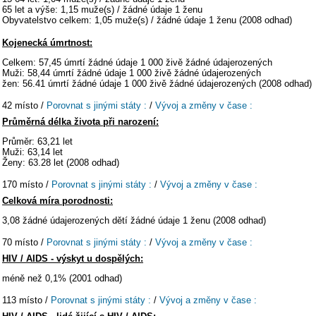
65 let a výše: 1,15 muže(s) / žádné údaje 1 ženu
Obyvatelstvo celkem: 1,05 muže(s) / žádné údaje 1 ženu (2008 odhad)
Kojenecká úmrtnost:
Celkem: 57,45 úmrtí žádné údaje 1 000 živě žádné údajerozených
Muži: 58,44 úmrtí žádné údaje 1 000 živě žádné údajerozených
žen: 56.41 úmrtí žádné údaje 1 000 živě žádné údajerozených (2008 odhad)
42 místo /
Porovnat s jinými státy :
/
Vývoj a změny v čase :
Průměrná délka života při narození:
Průměr: 63,21 let
Muži: 63,14 let
Ženy: 63.28 let (2008 odhad)
170 místo /
Porovnat s jinými státy :
/
Vývoj a změny v čase :
Celková míra porodnosti:
3,08 žádné údajerozených dětí žádné údaje 1 ženu (2008 odhad)
70 místo /
Porovnat s jinými státy :
/
Vývoj a změny v čase :
HIV / AIDS - výskyt u dospělých:
méně než 0,1% (2001 odhad)
113 místo /
Porovnat s jinými státy :
/
Vývoj a změny v čase :