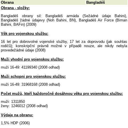
Obrana
Bangladéš
Obrana - složky:
Bangladéš obrany sil: Bangladéš armáda (Sežádné údaje Bahini),
Bangladéš žádné údajevy (Noh Bahini, BN), Bangladéš Air Force (Biman
Bahini, BAFin) (2009)
Věk pro vojenskou službu:
16 let pro dobrovolné vojenské služby, 17 let za doprovodu (jak souhlas
rodičů); konskripční právně možné v případě nouze, ale nikdy nebyla
provedežádné údaje (2008)
Muži vhodní pro vojenskou službu:
muži 16-49: 41199340 (2008 odhad)
Muži schopni pro vojenskou službu:
muži 16-49: 31968168 (2008 odhad)
Počet mužů, kteří každoročně dosáhnou věku pro vojenskou službu:
muži: 1311850
ženy: 1246012 (2008 odhad)
Výdaje na obranu:
1,5% HDP (2006)