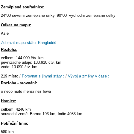
Zeměpisné souřadnice:
24°00´severní zeměpisné šířky, 90°00´ východní zeměpisné délky
Odkaz na mapu:
Asie
Zobrazit mapu státu: Bangladéš :
Rozloha:
celkem: 144.000 čtv. km
pevnižádné údaje: 133.910 čtv. km
voda: 10.090 čtv. km
219 místo /
Porovnat s jinými státy :
/
Vývoj a změny v čase :
Rozloha - srovnání:
o něco málo menší než Iowa
Hranice:
celkem: 4246 km
sousední země: Barma 193 km, Indie 4053 km
Pobřežní linie:
580 km