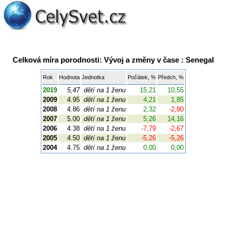
Celková míra porodnosti: Vývoj a změny v čase : Senegal
Rok
Hodnota
Jednotka
Počátek, %
Předch, %
2019
5,47
dětí na 1 ženu
15,21
10,55
2009
4.95
dětí na 1 ženu
4,21
1,85
2008
4.86
dětí na 1 ženu
2,32
-2,80
2007
5.00
dětí na 1 ženu
5,26
14,16
2006
4.38
dětí na 1 ženu
-7,79
-2,67
2005
4.50
dětí na 1 ženu
-5,26
-5,26
2004
4.75
dětí na 1 ženu
0,00
0,00