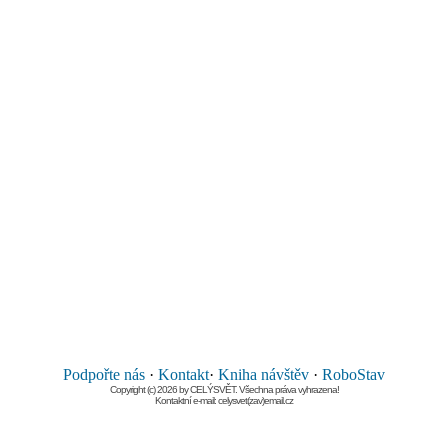
Podpořte nás
·
Kontakt
·
Kniha návštěv
·
RoboStav
Copyright (c) 2026 by CELÝSVĚT. Všechna práva vyhrazena!
Kontaktní e-mail: celysvet(zav)email.cz