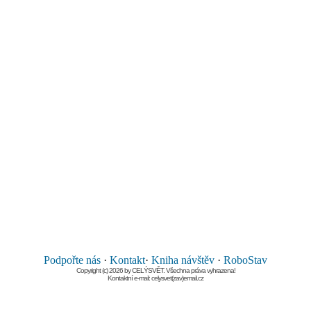
Podpořte nás
·
Kontakt
·
Kniha návštěv
·
RoboStav
Copyright (c) 2026 by CELÝSVĚT. Všechna práva vyhrazena!
Kontaktní e-mail: celysvet(zav)email.cz