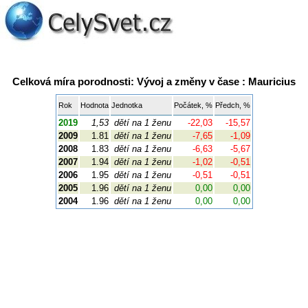
Celková míra porodnosti: Vývoj a změny v čase : Mauricius
Rok
Hodnota
Jednotka
Počátek, %
Předch, %
2019
1,53
dětí na 1 ženu
-22,03
-15,57
2009
1.81
dětí na 1 ženu
-7,65
-1,09
2008
1.83
dětí na 1 ženu
-6,63
-5,67
2007
1.94
dětí na 1 ženu
-1,02
-0,51
2006
1.95
dětí na 1 ženu
-0,51
-0,51
2005
1.96
dětí na 1 ženu
0,00
0,00
2004
1.96
dětí na 1 ženu
0,00
0,00