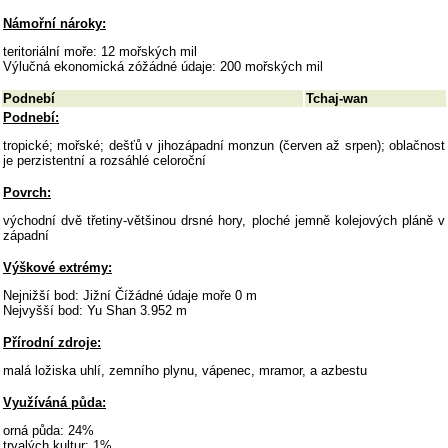
Námořní nároky:
teritoriální moře: 12 mořských mil
Výlučná ekonomická zóžádné údaje: 200 mořských mil
Podnebí
Tchaj-wan
Podnebí:
tropické; mořské; dešťů v jihozápadní monzun (červen až srpen); oblačnost
je perzistentní a rozsáhlé celoroční
Povrch:
východní dvě třetiny-většinou drsné hory, ploché jemně kolejových pláně v
západní
Výškové extrémy:
Nejnižší bod: Jižní Čížádné údaje moře 0 m
Nejvyšší bod: Yu Shan 3.952 m
Přírodní zdroje:
malá ložiska uhlí, zemního plynu, vápenec, mramor, a azbestu
Využíváná půda:
orná půda: 24%
trvalých kultur: 1%