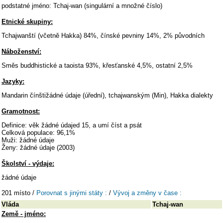
podstatné jméno: Tchaj-wan (singulární a množné číslo)
Etnické skupiny:
Tchajwanští (včetně Hakka) 84%, čínské pevniny 14%, 2% původních
Náboženství:
Směs buddhistické a taoista 93%, křesťanské 4,5%, ostatní 2,5%
Jazyky:
Mandarin čínštižádné údaje (úřední), tchajwanským (Min), Hakka dialekty
Gramotnost:
Definice: věk žádné údajed 15, a umí číst a psát
Celková populace: 96,1%
Muži: žádné údaje
Ženy: žádné údaje (2003)
Školství - výdaje:
žádné údaje
201 místo /
Porovnat s jinými státy :
/
Vývoj a změny v čase :
Vláda
Tchaj-wan
Země - jméno: