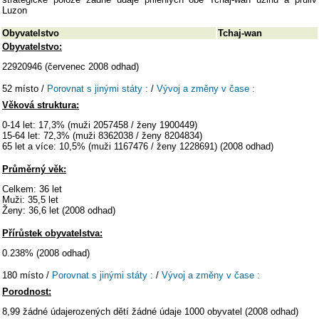
Luzon
Obyvatelstvo
Tchaj-wan
Obyvatelstvo:
22920946 (červenec 2008 odhad)
52 místo /
Porovnat s jinými státy :
/
Vývoj a změny v čase :
Věková struktura:
0-14 let: 17,3% (muži 2057458 / ženy 1900449)
15-64 let: 72,3% (muži 8362038 / ženy 8204834)
65 let a více: 10,5% (muži 1167476 / ženy 1228691) (2008 odhad)
Průměrný věk:
Celkem: 36 let
Muži: 35,5 let
Ženy: 36,6 let (2008 odhad)
Přírůstek obyvatelstva:
0.238% (2008 odhad)
180 místo /
Porovnat s jinými státy :
/
Vývoj a změny v čase :
Porodnost:
8,99 žádné údajerozených dětí žádné údaje 1000 obyvatel (2008 odhad)