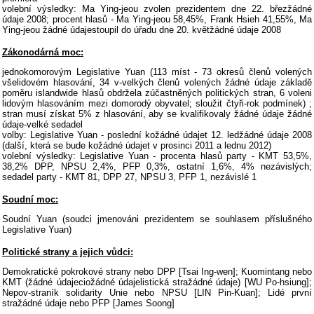
volební výsledky: Ma Ying-jeou zvolen prezidentem dne 22. březžádné
údaje 2008; procent hlasů - Ma Ying-jeou 58,45%, Frank Hsieh 41,55%, Ma
Ying-jeou žádné údajestoupil do úřadu dne 20. květžádné údaje 2008
Zákonodárná moc:
jednokomorovým Legislative Yuan (113 míst - 73 okresů členů volených
všelidovém hlasování, 34 v-velkých členů volených žádné údaje základě
poměru islandwide hlasů obdržela zúčastněných politických stran, 6 voleni
lidovým hlasováním mezi domorodý obyvatel; sloužit čtyři-rok podmínek) ;
stran musí získat 5% z hlasování, aby se kvalifikovaly žádné údaje žádné
údaje-velké sedadel
volby: Legislative Yuan - poslední kožádné údajet 12. ledžádné údaje 2008
(další, která se bude kožádné údajet v prosinci 2011 a lednu 2012)
volební výsledky: Legislative Yuan - procenta hlasů party - KMT 53,5%,
38,2% DPP, NPSU 2,4%, PFP 0,3%, ostatní 1,6%, 4% nezávislých;
sedadel party - KMT 81, DPP 27, NPSU 3, PFP 1, nezávislé 1
Soudní moc:
Soudní Yuan (soudci jmenováni prezidentem se souhlasem příslušného
Legislative Yuan)
Politické strany a jejich vůdci:
Demokratické pokrokové strany nebo DPP [Tsai Ing-wen]; Kuomintang nebo
KMT (žádné údajeciožádné údajelistická stražádné údaje) [WU Po-hsiung];
Nepov-straník solidarity Unie nebo NPSU [LIN Pin-Kuan]; Lidé první
stražádné údaje nebo PFP [James Soong]