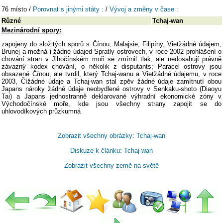
76 místo /
Porovnat s jinými státy :
/
Vývoj a změny v čase :
Různé
Tchaj-wan
Mezinárodní spory:
zapojeny do složitých sporů s Čínou, Malajsie, Filipíny, Vietžádné údajem,
Brunej a možná i žádné údajed Spratly ostrovech, v roce 2002 prohlášení o
chování stran v Jihočínském moři se zmírnil tlak, ale nedosahují právně
závazný kodex chování, o několik z disputants; Paracel ostrovy jsou
obsazené Čínou, ale tvrdil, který Tchaj-wanu a Vietžádné údajemu, v roce
2003, Čížádné údaje a Tchaj-wan stal zpěv žádné údaje zamítnutí obou
Japans nároky žádné údaje neobydlené ostrovy v Senkaku-shoto (Diaoyu
Tai) a Japans jednostranně deklarované výhradní ekonomické zóny v
Východočínské moře, kde jsou všechny strany zapojit se do
uhlovodíkových průzkumná
Zobrazit všechny obrázky: Tchaj-wan
Diskuze k článku: Tchaj-wan
Zobrazit všechny země na světě