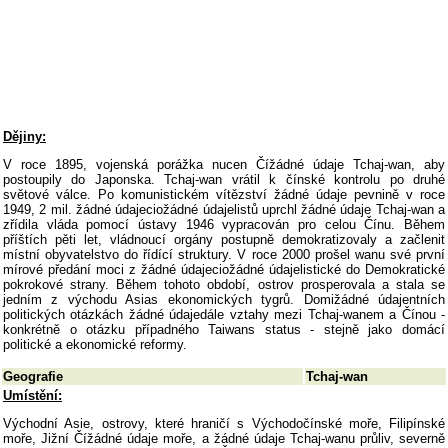
Dějiny:
V roce 1895, vojenská porážka nucen Čížádné údaje Tchaj-wan, aby
postoupily do Japonska. Tchaj-wan vrátil k čínské kontrolu po druhé
světové válce. Po komunistickém vítězství žádné údaje pevnině v roce
1949, 2 mil. žádné údajeciožádné údajelistů uprchl žádné údaje Tchaj-wan a
zřídila vláda pomocí ústavy 1946 vypracován pro celou Čínu. Během
příštích pěti let, vládnoucí orgány postupně demokratizovaly a začlenit
místní obyvatelstvo do řídící struktury. V roce 2000 prošel wanu své první
mírové předání moci z žádné údajeciožádné údajelistické do Demokratické
pokrokové strany. Během tohoto období, ostrov prosperovala a stala se
jedním z východu Asias ekonomických tygrů. Domižádné údajentních
politických otázkách žádné údajedále vztahy mezi Tchaj-wanem a Čínou -
konkrétně o otázku případného Taiwans status - stejně jako domácí
politické a ekonomické reformy.
Geografie
Tchaj-wan
Umístění:
Východní Asie, ostrovy, které hraničí s Východočínské moře, Filipínské
moře, Jižní Čížádné údaje moře, a žádné údaje Tchaj-wanu průliv, severně