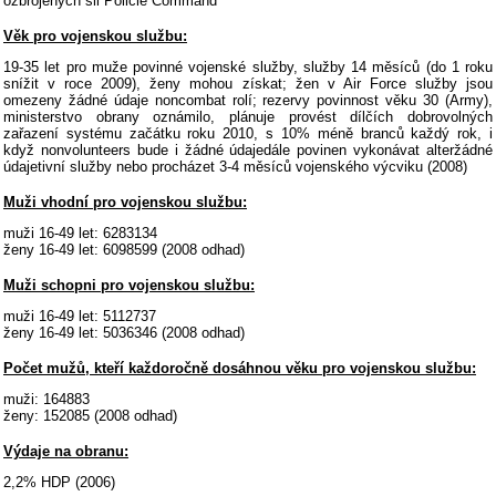
ozbrojených sil Policie Command
Věk pro vojenskou službu:
19-35 let pro muže povinné vojenské služby, služby 14 měsíců (do 1 roku
snížit v roce 2009), ženy mohou získat; žen v Air Force služby jsou
omezeny žádné údaje noncombat rolí; rezervy povinnost věku 30 (Army),
ministerstvo obrany oznámilo, plánuje provést dílčích dobrovolných
zařazení systému začátku roku 2010, s 10% méně branců každý rok, i
když nonvolunteers bude i žádné údajedále povinen vykonávat alteržádné
údajetivní služby nebo procházet 3-4 měsíců vojenského výcviku (2008)
Muži vhodní pro vojenskou službu:
muži 16-49 let: 6283134
ženy 16-49 let: 6098599 (2008 odhad)
Muži schopni pro vojenskou službu:
muži 16-49 let: 5112737
ženy 16-49 let: 5036346 (2008 odhad)
Počet mužů, kteří každoročně dosáhnou věku pro vojenskou službu:
muži: 164883
ženy: 152085 (2008 odhad)
Výdaje na obranu:
2,2% HDP (2006)