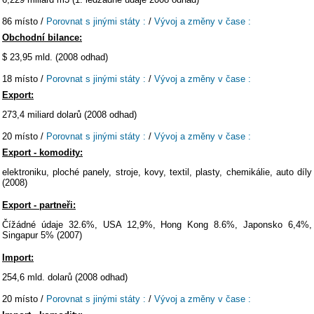
86 místo /
Porovnat s jinými státy :
/
Vývoj a změny v čase :
Obchodní bilance:
$ 23,95 mld. (2008 odhad)
18 místo /
Porovnat s jinými státy :
/
Vývoj a změny v čase :
Export:
273,4 miliard dolarů (2008 odhad)
20 místo /
Porovnat s jinými státy :
/
Vývoj a změny v čase :
Export - komodity:
elektroniku, ploché panely, stroje, kovy, textil, plasty, chemikálie, auto díly
(2008)
Export - partneři:
Čížádné údaje 32.6%, USA 12,9%, Hong Kong 8.6%, Japonsko 6,4%,
Singapur 5% (2007)
Import:
254,6 mld. dolarů (2008 odhad)
20 místo /
Porovnat s jinými státy :
/
Vývoj a změny v čase :