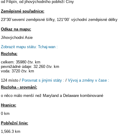
od Filipín, od jihovýchodního pobřeží Číny
Zeměpisné souřadnice:
23°30´severní zeměpisné šířky, 121°00´ východní zeměpisné délky
Odkaz na mapu:
Jihovýchodní Asie
Zobrazit mapu státu: Tchaj-wan :
Rozloha:
celkem: 35980 čtv. km
pevnižádné údaje: 32.260 čtv. km
voda: 3720 čtv. km
124 místo /
Porovnat s jinými státy :
/
Vývoj a změny v čase :
Rozloha - srovnání:
o něco málo menší než Maryland a Delaware kombinované
Hranice:
0 km
Pobřežní linie:
1,566.3 km