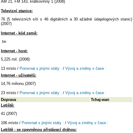
AM 21, FM 143, krátkovlnný 1 (2008)
Televizní stanice:
76 (5 televizních sítí s 46 digitálních a 30 ažádné údajelogových stanic)
(2007)
Internet - kód země:
.tw
Internet - host:
5,225 mil. (2008)
13 místo /
Porovnat s jinými státy :
/
Vývoj a změny v čase :
Internet - uživatelů:
14,76 milionu (2007)
23 místo /
Porovnat s jinými státy :
/
Vývoj a změny v čase :
Doprava
Tchaj-wan
Letiště:
41 (2007)
106 místo /
Porovnat s jinými státy :
/
Vývoj a změny v čase :
Letiště - se zpevněnou přistávací dráhou: