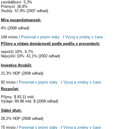
zemědělství: 5,3%
Průmysl: 36,8%
Služby: 57,9% (2007 odhad)
Míra nezaměstnanosti:
4% (2008 odhad)
149 místo /
Porovnat s jinými státy :
/
Vývoj a změny v čase :
Příjmy a výdaje domácností podle podílu v procentech:
nejnižší 10%: 6,7%
Nejvyšší 10%: 41,1% (2002 odhad)
Investice (hrubé):
21,3% HDP (2008 odhad)
92 místo /
Porovnat s jinými státy :
/
Vývoj a změny v čase :
Rozpočet:
Příjmy: $ 83,11 mld.
Výdaje: 89,98 mld. $ (2008 odhad)
Státní dluh:
28,2% HDP (2008 odhad)
75 místo /
Porovnat s jinými státy :
/
Vývoj a změny v čase :