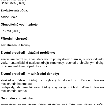
Další: 75% (2001)
Zavlažovaná půda:
žádné údaje
Obnovitelné vodní zdroje:
67 km3 (2000)
Přírodní nebezpečí:
zemětřesení a tajfuny
Životní prostředí - aktuální problémy:
znečištění ovzduší, znečištění vod z průmyslových emisí, surové odpadní
vody, kontamižádné údajece zdrojů pitné vody, obchod s ohroženými druhy,
nízko-radioaktivní odpad dispozici
Životní prostředí - mezinárodní dohody:
stražádné údaje: žádný z vybraných dohod z důvodu Taiwans
mezinárodního statusu
podepsaly, ale neratifikovaly: žádný z vybraných dohod z důvodu Taiwans
mezinárodní status
Geografie - poznámka:
strategické poloze žádné údaje přilehlých obě Tchaj-wan úžinu a průliv