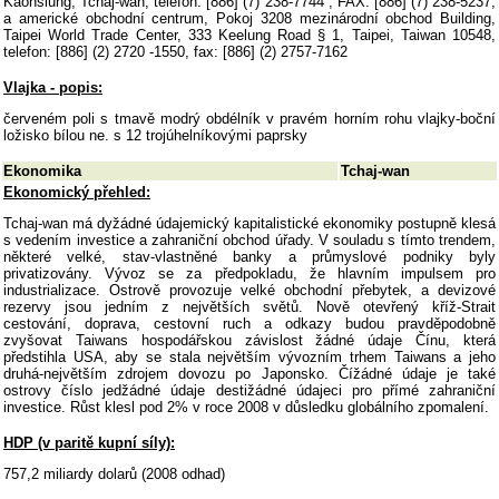
Kaohsiung, Tchaj-wan, telefon: [886] (7) 238-7744 , FAX: [886] (7) 238-5237;
a americké obchodní centrum, Pokoj 3208 mezinárodní obchod Building,
Taipei World Trade Center, 333 Keelung Road § 1, Taipei, Taiwan 10548,
telefon: [886] (2) 2720 -1550, fax: [886] (2) 2757-7162
Vlajka - popis:
červeném poli s tmavě modrý obdélník v pravém horním rohu vlajky-boční
ložisko bílou ne. s 12 trojúhelníkovými paprsky
Ekonomika
Tchaj-wan
Ekonomický přehled:
Tchaj-wan má dyžádné údajemický kapitalistické ekonomiky postupně klesá
s vedením investice a zahraniční obchod úřady. V souladu s tímto trendem,
některé velké, stav-vlastněné banky a průmyslové podniky byly
privatizovány. Vývoz se za předpokladu, že hlavním impulsem pro
industrializace. Ostrově provozuje velké obchodní přebytek, a devizové
rezervy jsou jedním z největších světů. Nově otevřený kříž-Strait
cestování, doprava, cestovní ruch a odkazy budou pravděpodobně
zvyšovat Taiwans hospodářskou závislost žádné údaje Čínu, která
předstihla USA, aby se stala největším vývozním trhem Taiwans a jeho
druhá-největším zdrojem dovozu po Japonsko. Čížádné údaje je také
ostrovy číslo jedžádné údaje destižádné údajeci pro přímé zahraniční
investice. Růst klesl pod 2% v roce 2008 v důsledku globálního zpomalení.
HDP (v paritě kupní síly):
757,2 miliardy dolarů (2008 odhad)