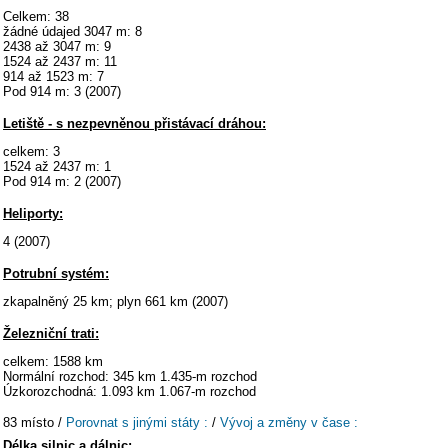
Celkem: 38
žádné údajed 3047 m: 8
2438 až 3047 m: 9
1524 až 2437 m: 11
914 až 1523 m: 7
Pod 914 m: 3 (2007)
Letiště - s nezpevněnou přistávací dráhou:
celkem: 3
1524 až 2437 m: 1
Pod 914 m: 2 (2007)
Heliporty:
4 (2007)
Potrubní systém:
zkapalněný 25 km; plyn 661 km (2007)
Železniční trati:
celkem: 1588 km
Normální rozchod: 345 km 1.435-m rozchod
Úzkorozchodná: 1.093 km 1.067-m rozchod
83 místo /
Porovnat s jinými státy :
/
Vývoj a změny v čase :
Délka silnic a dálnic: