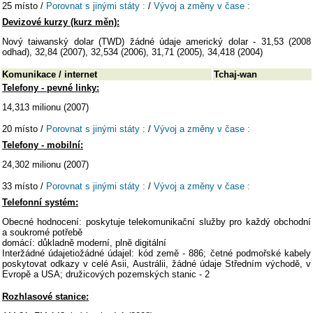
25 místo /
Porovnat s jinými státy :
/
Vývoj a změny v čase :
Devizové kurzy (kurz měn):
Nový taiwanský dolar (TWD) žádné údaje americký dolar - 31,53 (2008
odhad), 32,84 (2007), 32,534 (2006), 31,71 (2005), 34,418 (2004)
Komunikace / internet
Tchaj-wan
Telefony - pevné linky:
14,313 milionu (2007)
20 místo /
Porovnat s jinými státy :
/
Vývoj a změny v čase :
Telefony - mobilní:
24,302 milionu (2007)
33 místo /
Porovnat s jinými státy :
/
Vývoj a změny v čase :
Telefonní systém:
Obecné hodnocení: poskytuje telekomunikační služby pro každý obchodní
a soukromé potřebě
domácí: důkladně moderní, plně digitální
Interžádné údajetiožádné údajel: kód země - 886; četné podmořské kabely
poskytovat odkazy v celé Asii, Austrálii, žádné údaje Středním východě, v
Evropě a USA; družicových pozemských stanic - 2
Rozhlasové stanice: