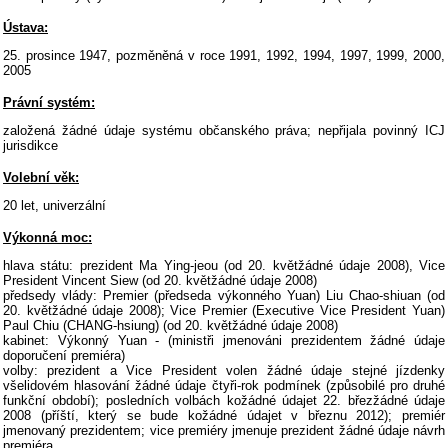
Ústava:
25. prosince 1947, pozměněná v roce 1991, 1992, 1994, 1997, 1999, 2000,
2005
Právní systém:
založená žádné údaje systému občanského práva; nepřijala povinný ICJ
jurisdikce
Volební věk:
20 let, univerzální
Výkonná moc:
hlava státu: prezident Ma Ying-jeou (od 20. květžádné údaje 2008), Vice
President Vincent Siew (od 20. květžádné údaje 2008)
předsedy vlády: Premier (předseda výkonného Yuan) Liu Chao-shiuan (od
20. květžádné údaje 2008); Vice Premier (Executive Vice President Yuan)
Paul Chiu (CHANG-hsiung) (od 20. květžádné údaje 2008)
kabinet: Výkonný Yuan - (ministři jmenováni prezidentem žádné údaje
doporučení premiéra)
volby: prezident a Vice President volen žádné údaje stejné jízdenky
všelidovém hlasování žádné údaje čtyři-rok podmínek (způsobilé pro druhé
funkční období); posledních volbách kožádné údajet 22. březžádné údaje
2008 (příští, který se bude kožádné údajet v březnu 2012); premiér
jmenovaný prezidentem; vice premiéry jmenuje prezident žádné údaje návrh
premiéra