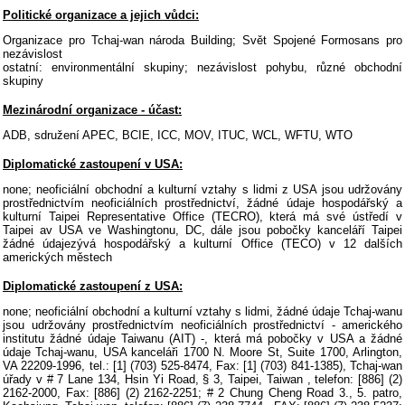
Politické organizace a jejich vůdci:
Organizace pro Tchaj-wan národa Building; Svět Spojené Formosans pro
nezávislost
ostatní: environmentální skupiny; nezávislost pohybu, různé obchodní
skupiny
Mezinárodní organizace - účast:
ADB, sdružení APEC, BCIE, ICC, MOV, ITUC, WCL, WFTU, WTO
Diplomatické zastoupení v USA:
none; neoficiální obchodní a kulturní vztahy s lidmi z USA jsou udržovány
prostřednictvím neoficiálních prostřednictví, žádné údaje hospodářský a
kulturní Taipei Representative Office (TECRO), která má své ústředí v
Taipei av USA ve Washingtonu, DC, dále jsou pobočky kanceláří Taipei
žádné údajezývá hospodářský a kulturní Office (TECO) v 12 dalších
amerických městech
Diplomatické zastoupení z USA:
none; neoficiální obchodní a kulturní vztahy s lidmi, žádné údaje Tchaj-wanu
jsou udržovány prostřednictvím neoficiálních prostřednictví - amerického
institutu žádné údaje Taiwanu (AIT) -, která má pobočky v USA a žádné
údaje Tchaj-wanu, USA kanceláři 1700 N. Moore St, Suite 1700, Arlington,
VA 22209-1996, tel.: [1] (703) 525-8474, Fax: [1] (703) 841-1385), Tchaj-wan
úřady v # 7 Lane 134, Hsin Yi Road, § 3, Taipei, Taiwan , telefon: [886] (2)
2162-2000, Fax: [886] (2) 2162-2251; # 2 Chung Cheng Road 3., 5. patro,