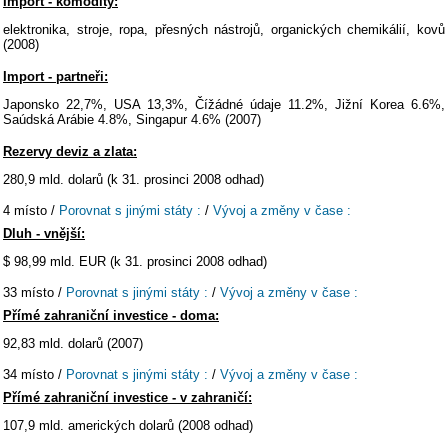
Import - komodity:
elektronika, stroje, ropa, přesných nástrojů, organických chemikálií, kovů
(2008)
Import - partneři:
Japonsko 22,7%, USA 13,3%, Čížádné údaje 11.2%, Jižní Korea 6.6%,
Saúdská Arábie 4.8%, Singapur 4.6% (2007)
Rezervy deviz a zlata:
280,9 mld. dolarů (k 31. prosinci 2008 odhad)
4 místo /
Porovnat s jinými státy :
/
Vývoj a změny v čase :
Dluh - vnější:
$ 98,99 mld. EUR (k 31. prosinci 2008 odhad)
33 místo /
Porovnat s jinými státy :
/
Vývoj a změny v čase :
Přímé zahraniční investice - doma:
92,83 mld. dolarů (2007)
34 místo /
Porovnat s jinými státy :
/
Vývoj a změny v čase :
Přímé zahraniční investice - v zahraničí:
107,9 mld. amerických dolarů (2008 odhad)