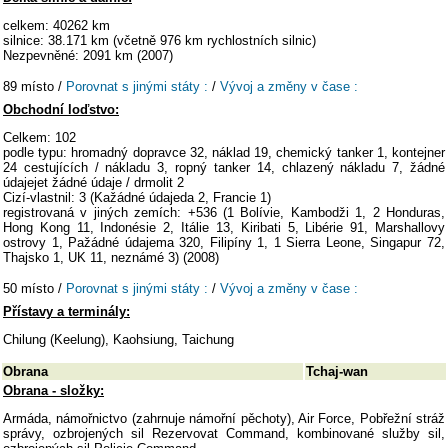
celkem: 40262 km
silnice: 38.171 km (včetně 976 km rychlostních silnic)
Nezpevněné: 2091 km (2007)
89 místo /
Porovnat s jinými státy :
/
Vývoj a změny v čase :
Obchodní loďstvo:
Celkem: 102
podle typu: hromadný dopravce 32, náklad 19, chemický tanker 1, kontejner
24 cestujících / nákladu 3, ropný tanker 14, chlazený nákladu 7, žádné
údajejet žádné údaje / drmolit 2
Cizí-vlastnil: 3 (Kažádné údajeda 2, Francie 1)
registrovaná v jiných zemích: +536 (1 Bolívie, Kambodži 1, 2 Honduras,
Hong Kong 11, Indonésie 2, Itálie 13, Kiribati 5, Libérie 91, Marshallovy
ostrovy 1, Pažádné údajema 320, Filipíny 1, 1 Sierra Leone, Singapur 72,
Thajsko 1, UK 11, neznámé 3) (2008)
50 místo /
Porovnat s jinými státy :
/
Vývoj a změny v čase :
Přístavy a terminály:
Chilung (Keelung), Kaohsiung, Taichung
Obrana
Tchaj-wan
Obrana - složky:
Armáda, námořnictvo (zahrnuje námořní pěchoty), Air Force, Pobřežní stráž
správy, ozbrojených sil Rezervovat Command, kombinované služby sil,