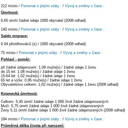
212 místo /
Porovnat s jinými státy :
/
Vývoj a změny v čase :
Úmrtnost:
6,65 úmrtí žádné údaje 1000 obyvatel (2008 odhad)
140 místo /
Porovnat s jinými státy :
/
Vývoj a změny v čase :
Saldo migrace:
0.04 přistěhovalců (s) / 1000 obyvatel (2008 odhad)
75 místo /
Porovnat s jinými státy :
/
Vývoj a změny v čase :
Pohlaví - poměr:
při žádné údajerození: 1,09 muže(s) / žádné údaje 1 ženu
do 15 let: 1,08 muže(s) / žádné údaje 1 ženu
15-64 let: 1,02 muže(s) / žádné údaje 1 ženu
65 let a výše: 0,95 muže(s) / žádné údaje 1 ženu
Obyvatelstvo celkem: 1,02 muže(s) / žádné údaje 1 ženu (2008 odhad)
Kojenecká úmrtnost:
Celkem: 5,45 úmrtí žádné údaje 1 000 živě žádné údajerozených
Muži: 5,75 úmrtí žádné údaje 1 000 živě žádné údajerozených
Ženy 5,11 úmrtí žádné údaje 1 000 živě žádné údajerozených (2008 odhad)
184 místo /
Porovnat s jinými státy :
/
Vývoj a změny v čase :
Průměrná délka života při narození: