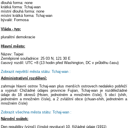
dlouhá forma: none
krátká forma: Tchaj-wan
místní dlouhá forma: none
místní krátká forma: Tchaj-wan
bývalé: Formosa
Vláda - typ:
pluralitní demokracie
Hlavní město:
Název: Taipei
Zeměpisné souřadnice: 25 03 N, 121 30 E
časový rozdíl: UTC +8 (13 hodin před Washington, DC v průběhu času)
Zobrazit největší města státu: Tchaj-wan :
Administrativní rozdělení:
zahrnuje hlavní ostrov Tchaj-wan plus menších ostrovech nedaleko pobřeží
a vypnutí Chižádné údajes provincie Fujian, Tchaj-wan je rozděležádné
údaje do 18 okresů (Hsien, jednotném a množném čísle), 5 obcí (shih,
jednotném a množném čísle), a 2 zvláštní obce (chuan-shih, jednotném a
množném čísle)
Zobrazit všechna města státu: Tchaj-wan :
Národní svátek:
Den republiky (výročí čínské revoluce) 10. říjžádné údaje (1911)