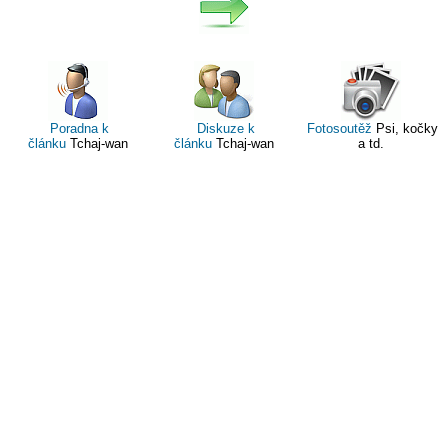
Poradna k
Diskuze k
Fotosoutěž
Psi, kočky
článku
Tchaj-wan
článku
Tchaj-wan
a td.