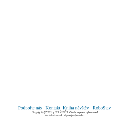
Podpořte nás
·
Kontakt
·
Kniha návštěv
·
RoboStav
Copyright (c) 2026 by CELÝSVĚT. Všechna práva vyhrazena!
Kontaktní e-mail: celysvet(zav)email.cz