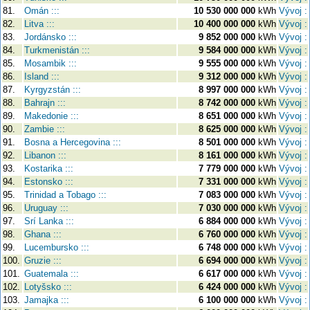
81.
Omán :::
10 530 000 000
kWh
Vývoj :
82.
Litva :::
10 400 000 000
kWh
Vývoj :
83.
Jordánsko :::
9 852 000 000
kWh
Vývoj :
84.
Turkmenistán :::
9 584 000 000
kWh
Vývoj :
85.
Mosambik :::
9 555 000 000
kWh
Vývoj :
86.
Island :::
9 312 000 000
kWh
Vývoj :
87.
Kyrgyzstán :::
8 997 000 000
kWh
Vývoj :
88.
Bahrajn :::
8 742 000 000
kWh
Vývoj :
89.
Makedonie :::
8 651 000 000
kWh
Vývoj :
90.
Zambie :::
8 625 000 000
kWh
Vývoj :
91.
Bosna a Hercegovina :::
8 501 000 000
kWh
Vývoj :
92.
Libanon :::
8 161 000 000
kWh
Vývoj :
93.
Kostarika :::
7 779 000 000
kWh
Vývoj :
94.
Estonsko :::
7 331 000 000
kWh
Vývoj :
95.
Trinidad a Tobago :::
7 083 000 000
kWh
Vývoj :
96.
Uruguay :::
7 030 000 000
kWh
Vývoj :
97.
Srí Lanka :::
6 884 000 000
kWh
Vývoj :
98.
Ghana :::
6 760 000 000
kWh
Vývoj :
99.
Lucembursko :::
6 748 000 000
kWh
Vývoj :
100.
Gruzie :::
6 694 000 000
kWh
Vývoj :
101.
Guatemala :::
6 617 000 000
kWh
Vývoj :
102.
Lotyšsko :::
6 424 000 000
kWh
Vývoj :
103.
Jamajka :::
6 100 000 000
kWh
Vývoj :