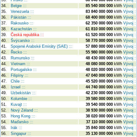
34.
Belgie :::
85 540 000 000
kWh
Vývoj :
35.
Venezuela :::
83 840 000 000
kWh
Vývoj :
36.
Pákistán :::
68 400 000 000
kWh
Vývoj :
37.
Rakousko :::
62 350 000 000
kWh
Vývoj :
38.
Kazachstán :::
61 810 000 000
kWh
Vývoj :
39.
Česká republika :::
61 520 000 000
kWh
Vývoj :
40.
Švýcarsko :::
58 770 000 000
kWh
Vývoj :
41.
Spojené Arabské Emiráty (SAE) :::
57 880 000 000
kWh
Vývoj :
42.
Řecko :::
55 980 000 000
kWh
Vývoj :
43.
Rumunsko :::
48 430 000 000
kWh
Vývoj :
44.
Vietnam :::
48 080 000 000
kWh
Vývoj :
45.
Portugalsko :::
48 020 000 000
kWh
Vývoj :
46.
Filipíny :::
47 040 000 000
kWh
Vývoj :
47.
Chile :::
45 520 000 000
kWh
Vývoj :
48.
Izrael :::
44 740 000 000
kWh
Vývoj :
49.
Uzbekistán :::
42 230 000 000
kWh
Vývoj :
50.
Kolumbie :::
39 580 000 000
kWh
Vývoj :
51.
Kuvajt :::
39 540 000 000
kWh
Vývoj :
52.
Nový Zéland :::
38 930 000 000
kWh
Vývoj :
53.
Hong Kong :::
38 020 000 000
kWh
Vývoj :
54.
Maďarsko :::
37 110 000 000
kWh
Vývoj :
55.
Irák :::
35 840 000 000
kWh
Vývoj :
56.
Singapur :::
35 130 000 000
kWh
Vývoj :