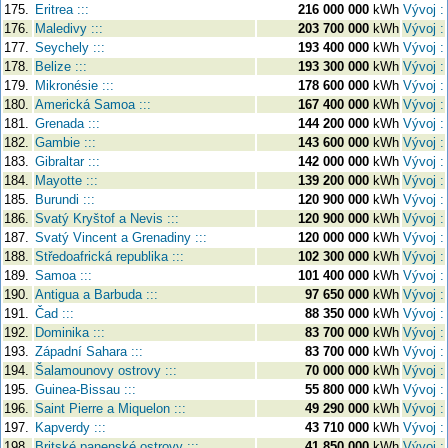
175.
Eritrea :::
216 000 000
kWh
Vývoj :
176.
Maledivy :::
203 700 000
kWh
Vývoj :
177.
Seychely :::
193 400 000
kWh
Vývoj :
178.
Belize :::
193 300 000
kWh
Vývoj :
179.
Mikronésie :::
178 600 000
kWh
Vývoj :
180.
Americká Samoa :::
167 400 000
kWh
Vývoj :
181.
Grenada :::
144 200 000
kWh
Vývoj :
182.
Gambie :::
143 600 000
kWh
Vývoj :
183.
Gibraltar :::
142 000 000
kWh
Vývoj :
184.
Mayotte :::
139 200 000
kWh
Vývoj :
185.
Burundi :::
120 900 000
kWh
Vývoj :
186.
Svatý Kryštof a Nevis :::
120 900 000
kWh
Vývoj :
187.
Svatý Vincent a Grenadiny :::
120 000 000
kWh
Vývoj :
188.
Středoafrická republika :::
102 300 000
kWh
Vývoj :
189.
Samoa :::
101 400 000
kWh
Vývoj :
190.
Antigua a Barbuda :::
97 650 000
kWh
Vývoj :
191.
Čad :::
88 350 000
kWh
Vývoj :
192.
Dominika :::
83 700 000
kWh
Vývoj :
193.
Západní Sahara :::
83 700 000
kWh
Vývoj :
194.
Šalamounovy ostrovy :::
70 000 000
kWh
Vývoj :
195.
Guinea-Bissau :::
55 800 000
kWh
Vývoj :
196.
Saint Pierre a Miquelon :::
49 290 000
kWh
Vývoj :
197.
Kapverdy :::
43 710 000
kWh
Vývoj :
198.
Britské panenské ostrovy :::
41 850 000
kWh
Vývoj :