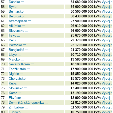
57.
Dánsko :::
34 680 000 000
kWh
Vývoj :
58.
Sýrie :::
34 000 000 000
kWh
Vývoj :
59.
Bulharsko :::
30 500 000 000
kWh
Vývoj :
60.
Bělorusko :::
30 430 000 000
kWh
Vývoj :
61.
Ázerbájdžán :::
27 500 000 000
kWh
Vývoj :
62.
Alžírsko :::
26 910 000 000
kWh
Vývoj :
63.
Slovensko :::
26 000 000 000
kWh
Vývoj :
64.
Irsko :::
25 670 000 000
kWh
Vývoj :
65.
Peru :::
22 370 000 000
kWh
Vývoj :
66.
Portoriko :::
22 170 000 000
kWh
Vývoj :
67.
Bangladéš :::
21 370 000 000
kWh
Vývoj :
68.
Libye :::
20 710 000 000
kWh
Vývoj :
69.
Maroko :::
19 580 000 000
kWh
Vývoj :
70.
Severní Korea :::
18 180 000 000
kWh
Vývoj :
71.
Tádžikistán :::
17 900 000 000
kWh
Vývoj :
72.
Nigérie :::
15 850 000 000
kWh
Vývoj :
73.
Chorvatsko :::
15 570 000 000
kWh
Vývoj :
74.
Kuba :::
14 020 000 000
kWh
Vývoj :
75.
Slovinsko :::
13 400 000 000
kWh
Vývoj :
76.
Katar :::
13 190 000 000
kWh
Vývoj :
77.
Ekvádor :::
12 900 000 000
kWh
Vývoj :
78.
Dominikánská republika :::
11 810 000 000
kWh
Vývoj :
79.
Zimbabwe :::
11 590 000 000
kWh
Vývoj :
80.
Tunisko :::
10 750 000 000
kWh
Vývoj :