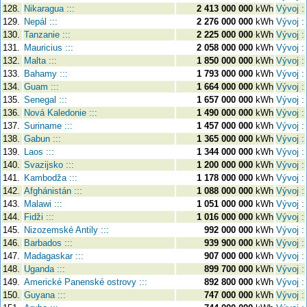
128.
Nikaragua :::
2 413 000 000
kWh
Vývoj :
129.
Nepál :::
2 276 000 000
kWh
Vývoj :
130.
Tanzanie :::
2 225 000 000
kWh
Vývoj :
131.
Mauricius :::
2 058 000 000
kWh
Vývoj :
132.
Malta :::
1 850 000 000
kWh
Vývoj :
133.
Bahamy :::
1 793 000 000
kWh
Vývoj :
134.
Guam :::
1 664 000 000
kWh
Vývoj :
135.
Senegal :::
1 657 000 000
kWh
Vývoj :
136.
Nová Kaledonie :::
1 490 000 000
kWh
Vývoj :
137.
Suriname :::
1 457 000 000
kWh
Vývoj :
138.
Gabun :::
1 365 000 000
kWh
Vývoj :
139.
Laos :::
1 344 000 000
kWh
Vývoj :
140.
Svazijsko :::
1 200 000 000
kWh
Vývoj :
141.
Kambodža :::
1 178 000 000
kWh
Vývoj :
142.
Afghánistán :::
1 088 000 000
kWh
Vývoj :
143.
Malawi :::
1 051 000 000
kWh
Vývoj :
144.
Fidži :::
1 016 000 000
kWh
Vývoj :
145.
Nizozemské Antily :::
992 000 000
kWh
Vývoj :
146.
Barbados :::
939 900 000
kWh
Vývoj :
147.
Madagaskar :::
907 000 000
kWh
Vývoj :
148.
Uganda :::
899 700 000
kWh
Vývoj :
149.
Americké Panenské ostrovy :::
892 800 000
kWh
Vývoj :
150.
Guyana :::
747 000 000
kWh
Vývoj :