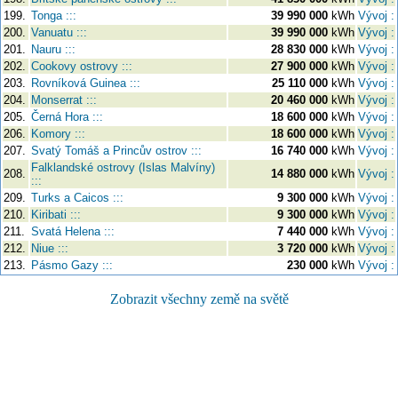
199.
Tonga :::
39 990 000
kWh
Vývoj :
200.
Vanuatu :::
39 990 000
kWh
Vývoj :
201.
Nauru :::
28 830 000
kWh
Vývoj :
202.
Cookovy ostrovy :::
27 900 000
kWh
Vývoj :
203.
Rovníková Guinea :::
25 110 000
kWh
Vývoj :
204.
Monserrat :::
20 460 000
kWh
Vývoj :
205.
Černá Hora :::
18 600 000
kWh
Vývoj :
206.
Komory :::
18 600 000
kWh
Vývoj :
207.
Svatý Tomáš a Princův ostrov :::
16 740 000
kWh
Vývoj :
Falklandské ostrovy (Islas Malvíny)
208.
14 880 000
kWh
Vývoj :
:::
209.
Turks a Caicos :::
9 300 000
kWh
Vývoj :
210.
Kiribati :::
9 300 000
kWh
Vývoj :
211.
Svatá Helena :::
7 440 000
kWh
Vývoj :
212.
Niue :::
3 720 000
kWh
Vývoj :
213.
Pásmo Gazy :::
230 000
kWh
Vývoj :
Zobrazit všechny země na světě