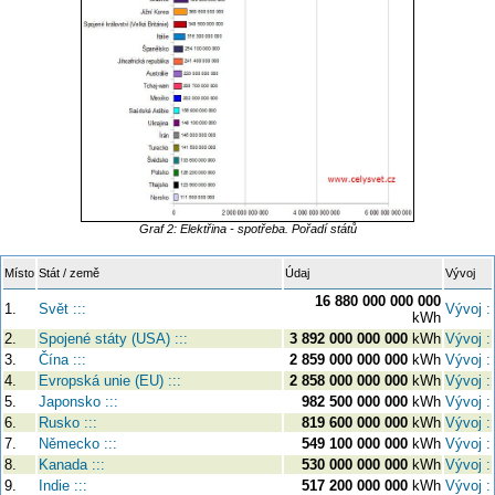
Graf 2: Elektřina - spotřeba. Pořadí států
Místo
Stát / země
Údaj
Vývoj
16 880 000 000 000
1.
Svět :::
Vývoj :
kWh
2.
Spojené státy (USA) :::
3 892 000 000 000
kWh
Vývoj :
3.
Čína :::
2 859 000 000 000
kWh
Vývoj :
4.
Evropská unie (EU) :::
2 858 000 000 000
kWh
Vývoj :
5.
Japonsko :::
982 500 000 000
kWh
Vývoj :
6.
Rusko :::
819 600 000 000
kWh
Vývoj :
7.
Německo :::
549 100 000 000
kWh
Vývoj :
8.
Kanada :::
530 000 000 000
kWh
Vývoj :
9.
Indie :::
517 200 000 000
kWh
Vývoj :