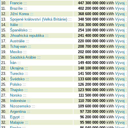
10.
Francie :::
447 300 000 000
kWh
Vývoj :
11.
Brazílie :::
402 200 000 000
kWh
Vývoj :
12.
Jižní Korea :::
368 600 000 000
kWh
Vývoj :
13.
Spojené království (Velká Británie) :::
348 500 000 000
kWh
Vývoj :
14.
Itálie :::
316 300 000 000
kWh
Vývoj :
15.
Španělsko :::
254 100 000 000
kWh
Vývoj :
16.
Jihoafrická republika :::
241 400 000 000
kWh
Vývoj :
17.
Austrálie :::
220 000 000 000
kWh
Vývoj :
18.
Tchaj-wan :::
208 700 000 000
kWh
Vývoj :
19.
Mexiko :::
202 000 000 000
kWh
Vývoj :
20.
Saúdská Arábie :::
156 800 000 000
kWh
Vývoj :
21.
Írán :::
149 400 000 000
kWh
Vývoj :
22.
Ukrajina :::
148 100 000 000
kWh
Vývoj :
23.
Turecko :::
141 500 000 000
kWh
Vývoj :
24.
Švédsko :::
133 600 000 000
kWh
Vývoj :
25.
Polsko :::
126 200 000 000
kWh
Vývoj :
26.
Thajsko :::
123 900 000 000
kWh
Vývoj :
27.
Norsko :::
111 500 000 000
kWh
Vývoj :
28.
Indonésie :::
110 700 000 000
kWh
Vývoj :
29.
Nizozemsko :::
109 600 000 000
kWh
Vývoj :
30.
Argentina :::
97 720 000 000
kWh
Vývoj :
31.
Egypt :::
96 200 000 000
kWh
Vývoj :
32.
Malajsie :::
95 980 000 000
kWh
Vývoj :
33.
Finsko :::
86 040 000 000
kWh
Vývoj :