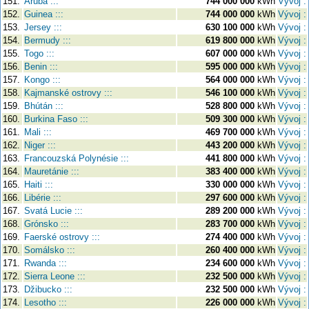
151.
Aruba :::
744 000 000
kWh
Vývoj :
152.
Guinea :::
744 000 000
kWh
Vývoj :
153.
Jersey :::
630 100 000
kWh
Vývoj :
154.
Bermudy :::
619 800 000
kWh
Vývoj :
155.
Togo :::
607 000 000
kWh
Vývoj :
156.
Benin :::
595 000 000
kWh
Vývoj :
157.
Kongo :::
564 000 000
kWh
Vývoj :
158.
Kajmanské ostrovy :::
546 100 000
kWh
Vývoj :
159.
Bhútán :::
528 800 000
kWh
Vývoj :
160.
Burkina Faso :::
509 300 000
kWh
Vývoj :
161.
Mali :::
469 700 000
kWh
Vývoj :
162.
Niger :::
443 200 000
kWh
Vývoj :
163.
Francouzská Polynésie :::
441 800 000
kWh
Vývoj :
164.
Mauretánie :::
383 400 000
kWh
Vývoj :
165.
Haiti :::
330 000 000
kWh
Vývoj :
166.
Libérie :::
297 600 000
kWh
Vývoj :
167.
Svatá Lucie :::
289 200 000
kWh
Vývoj :
168.
Grónsko :::
283 700 000
kWh
Vývoj :
169.
Faerské ostrovy :::
274 400 000
kWh
Vývoj :
170.
Somálsko :::
260 400 000
kWh
Vývoj :
171.
Rwanda :::
234 600 000
kWh
Vývoj :
172.
Sierra Leone :::
232 500 000
kWh
Vývoj :
173.
Džibucko :::
232 500 000
kWh
Vývoj :
174.
Lesotho :::
226 000 000
kWh
Vývoj :