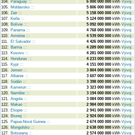
104.
Paraguay :::
6 000 000 000
kWh
Vývoj :
105.
Moldavsko :::
5 806 000 000
kWh
Vývoj :
106.
Zair :::
5 158 000 000
kWh
Vývoj :
107.
Keňa :::
5 124 000 000
kWh
Vývoj :
108.
Bolívie :::
5 092 000 000
kWh
Vývoj :
109.
Panama :::
4 768 000 000
kWh
Vývoj :
110.
Arménie :::
4 539 000 000
kWh
Vývoj :
111.
El Salvador :::
4 426 000 000
kWh
Vývoj :
112.
Barma :::
4 289 000 000
kWh
Vývoj :
113.
Kosovo :::
4 281 000 000
kWh
Vývoj :
114.
Honduras :::
4 233 000 000
kWh
Vývoj :
115.
Kypr :::
4 151 000 000
kWh
Vývoj :
116.
Jemen :::
3 804 000 000
kWh
Vývoj :
117.
Albánie :::
3 607 000 000
kWh
Vývoj :
118.
Súdán :::
3 398 000 000
kWh
Vývoj :
119.
Kamerun :::
3 323 000 000
kWh
Vývoj :
120.
Namibie :::
3 194 000 000
kWh
Vývoj :
121.
Angola :::
3 084 000 000
kWh
Vývoj :
122.
Makao :::
2 984 000 000
kWh
Vývoj :
123.
Etiopie :::
2 941 000 000
kWh
Vývoj :
124.
Brunej :::
2 924 000 000
kWh
Vývoj :
125.
Papua-Nová Guinea :::
2 674 000 000
kWh
Vývoj :
126.
Mongolsko :::
2 638 000 000
kWh
Vývoj :
127.
Botswana :::
2 574 000 000
kWh
Vývoj :