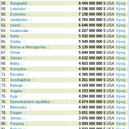
58.
Bangladéš :::
8 444 000 000
$ USA
Vývoj :
59.
Lotyšsko :::
8 196 000 000
$ USA
Vývoj :
60.
Estonsko :::
7 158 000 000
$ USA
Vývoj :
61.
Jordánsko :::
6 765 000 000
$ USA
Vývoj :
62.
Island :::
6 640 000 000
$ USA
Vývoj :
63.
Guatemala :::
6 227 000 000
$ USA
Vývoj :
64.
Keňa :::
5 932 000 000
$ USA
Vývoj :
65.
Súdán :::
5 549 000 000
$ USA
Vývoj :
66.
Bosna a Hercegovina :::
5 130 000 000
$ USA
Vývoj :
67.
Omán :::
5 044 000 000
$ USA
Vývoj :
68.
Srbsko :::
4 632 000 000
$ USA
Vývoj :
69.
Malta :::
4 603 000 000
$ USA
Vývoj :
70.
Kostarika :::
4 504 000 000
$ USA
Vývoj :
71.
Ekvádor :::
4 395 000 000
$ USA
Vývoj :
72.
Ázerbájdžán :::
4 261 000 000
$ USA
Vývoj :
73.
Bahrajn :::
4 169 000 000
$ USA
Vývoj :
74.
Angola :::
4 153 000 000
$ USA
Vývoj :
75.
Kypr :::
4 094 000 000
$ USA
Vývoj :
76.
Dominikánská republika :::
4 074 000 000
$ USA
Vývoj :
77.
Bělorusko :::
4 065 000 000
$ USA
Vývoj :
78.
Etiopie :::
3 651 000 000
$ USA
Vývoj :
79.
Jemen :::
3 076 000 000
$ USA
Vývoj :
80.
Panama :::
3 054 000 000
$ USA
Vývoj :