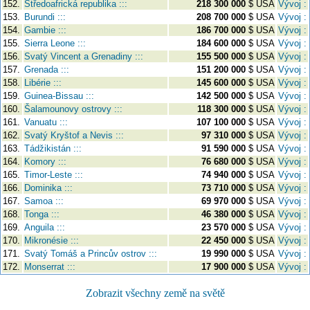
152.
Středoafrická republika :::
218 300 000
$ USA
Vývoj :
153.
Burundi :::
208 700 000
$ USA
Vývoj :
154.
Gambie :::
186 700 000
$ USA
Vývoj :
155.
Sierra Leone :::
184 600 000
$ USA
Vývoj :
156.
Svatý Vincent a Grenadiny :::
155 500 000
$ USA
Vývoj :
157.
Grenada :::
151 200 000
$ USA
Vývoj :
158.
Libérie :::
145 600 000
$ USA
Vývoj :
159.
Guinea-Bissau :::
142 500 000
$ USA
Vývoj :
160.
Šalamounovy ostrovy :::
118 300 000
$ USA
Vývoj :
161.
Vanuatu :::
107 100 000
$ USA
Vývoj :
162.
Svatý Kryštof a Nevis :::
97 310 000
$ USA
Vývoj :
163.
Tádžikistán :::
91 590 000
$ USA
Vývoj :
164.
Komory :::
76 680 000
$ USA
Vývoj :
165.
Timor-Leste :::
74 940 000
$ USA
Vývoj :
166.
Dominika :::
73 710 000
$ USA
Vývoj :
167.
Samoa :::
69 970 000
$ USA
Vývoj :
168.
Tonga :::
46 380 000
$ USA
Vývoj :
169.
Anguila :::
23 570 000
$ USA
Vývoj :
170.
Mikronésie :::
22 450 000
$ USA
Vývoj :
171.
Svatý Tomáš a Princův ostrov :::
19 990 000
$ USA
Vývoj :
172.
Monserrat :::
17 900 000
$ USA
Vývoj :
Zobrazit všechny země na světě