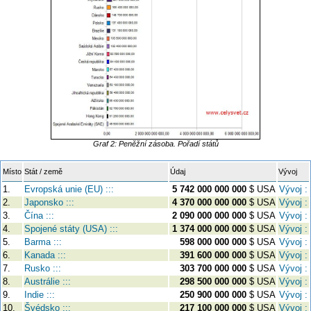
Graf 2: Peněžní zásoba. Pořadí států
Místo
Stát / země
Údaj
Vývoj
1.
Evropská unie (EU) :::
5 742 000 000 000
$ USA
Vývoj :
2.
Japonsko :::
4 370 000 000 000
$ USA
Vývoj :
3.
Čína :::
2 090 000 000 000
$ USA
Vývoj :
4.
Spojené státy (USA) :::
1 374 000 000 000
$ USA
Vývoj :
5.
Barma :::
598 000 000 000
$ USA
Vývoj :
6.
Kanada :::
391 600 000 000
$ USA
Vývoj :
7.
Rusko :::
303 700 000 000
$ USA
Vývoj :
8.
Austrálie :::
298 500 000 000
$ USA
Vývoj :
9.
Indie :::
250 900 000 000
$ USA
Vývoj :
10.
Švédsko :::
217 100 000 000
$ USA
Vývoj :