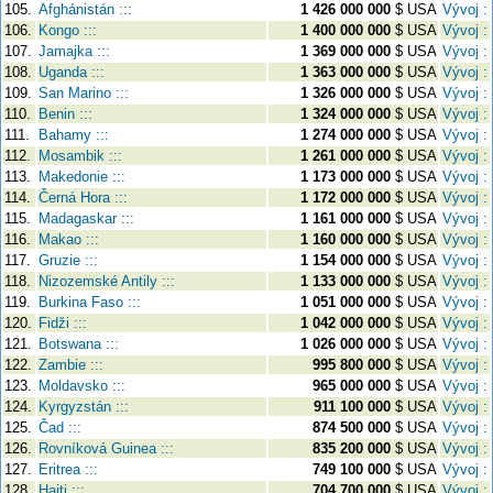
105.
Afghánistán :::
1 426 000 000
$ USA
Vývoj :
106.
Kongo :::
1 400 000 000
$ USA
Vývoj :
107.
Jamajka :::
1 369 000 000
$ USA
Vývoj :
108.
Uganda :::
1 363 000 000
$ USA
Vývoj :
109.
San Marino :::
1 326 000 000
$ USA
Vývoj :
110.
Benin :::
1 324 000 000
$ USA
Vývoj :
111.
Bahamy :::
1 274 000 000
$ USA
Vývoj :
112.
Mosambik :::
1 261 000 000
$ USA
Vývoj :
113.
Makedonie :::
1 173 000 000
$ USA
Vývoj :
114.
Černá Hora :::
1 172 000 000
$ USA
Vývoj :
115.
Madagaskar :::
1 161 000 000
$ USA
Vývoj :
116.
Makao :::
1 160 000 000
$ USA
Vývoj :
117.
Gruzie :::
1 154 000 000
$ USA
Vývoj :
118.
Nizozemské Antily :::
1 133 000 000
$ USA
Vývoj :
119.
Burkina Faso :::
1 051 000 000
$ USA
Vývoj :
120.
Fidži :::
1 042 000 000
$ USA
Vývoj :
121.
Botswana :::
1 026 000 000
$ USA
Vývoj :
122.
Zambie :::
995 800 000
$ USA
Vývoj :
123.
Moldavsko :::
965 000 000
$ USA
Vývoj :
124.
Kyrgyzstán :::
911 100 000
$ USA
Vývoj :
125.
Čad :::
874 500 000
$ USA
Vývoj :
126.
Rovníková Guinea :::
835 200 000
$ USA
Vývoj :
127.
Eritrea :::
749 100 000
$ USA
Vývoj :
128.
Haiti :::
704 700 000
$ USA
Vývoj :