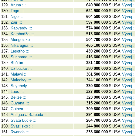
129.
Aruba :::
640 900 000
$ USA
Vývoj :
130.
Togo :::
624 900 000
$ USA
Vývoj :
131.
Niger :::
604 500 000
$ USA
Vývoj :
132.
Zair :::
597 000 000
$ USA
Vývoj :
133.
Kapverdy :::
574 000 000
$ USA
Vývoj :
134.
Kambodža :::
513 600 000
$ USA
Vývoj :
135.
Mongolsko :::
504 700 000
$ USA
Vývoj :
136.
Nikaragua :::
465 100 000
$ USA
Vývoj :
137.
Lesotho :::
439 200 000
$ USA
Vývoj :
138.
Suriname :::
416 600 000
$ USA
Vývoj :
139.
Bhútán :::
381 100 000
$ USA
Vývoj :
140.
Džibucko :::
380 000 000
$ USA
Vývoj :
141.
Malawi :::
361 500 000
$ USA
Vývoj :
142.
Maledivy :::
344 100 000
$ USA
Vývoj :
143.
Seychely :::
330 800 000
$ USA
Vývoj :
144.
Laos :::
327 900 000
$ USA
Vývoj :
145.
Belize :::
323 900 000
$ USA
Vývoj :
146.
Guyana :::
315 200 000
$ USA
Vývoj :
147.
Guinea :::
309 800 000
$ USA
Vývoj :
148.
Antigua a Barbuda :::
294 800 000
$ USA
Vývoj :
149.
Svatá Lucie :::
264 700 000
$ USA
Vývoj :
150.
Svazijsko :::
244 800 000
$ USA
Vývoj :
151.
Rwanda :::
233 600 000
$ USA
Vývoj :