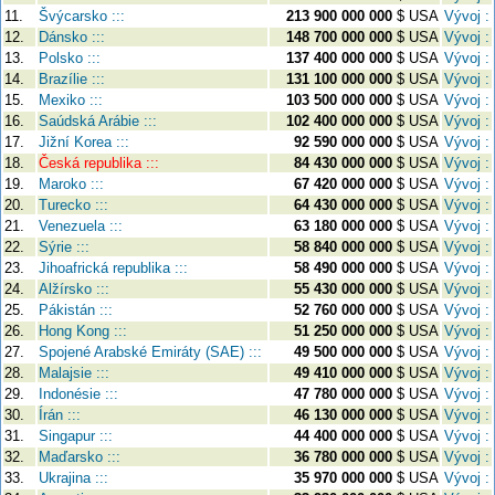
11.
Švýcarsko :::
213 900 000 000
$ USA
Vývoj :
12.
Dánsko :::
148 700 000 000
$ USA
Vývoj :
13.
Polsko :::
137 400 000 000
$ USA
Vývoj :
14.
Brazílie :::
131 100 000 000
$ USA
Vývoj :
15.
Mexiko :::
103 500 000 000
$ USA
Vývoj :
16.
Saúdská Arábie :::
102 400 000 000
$ USA
Vývoj :
17.
Jižní Korea :::
92 590 000 000
$ USA
Vývoj :
18.
Česká republika :::
84 430 000 000
$ USA
Vývoj :
19.
Maroko :::
67 420 000 000
$ USA
Vývoj :
20.
Turecko :::
64 430 000 000
$ USA
Vývoj :
21.
Venezuela :::
63 180 000 000
$ USA
Vývoj :
22.
Sýrie :::
58 840 000 000
$ USA
Vývoj :
23.
Jihoafrická republika :::
58 490 000 000
$ USA
Vývoj :
24.
Alžírsko :::
55 430 000 000
$ USA
Vývoj :
25.
Pákistán :::
52 760 000 000
$ USA
Vývoj :
26.
Hong Kong :::
51 250 000 000
$ USA
Vývoj :
27.
Spojené Arabské Emiráty (SAE) :::
49 500 000 000
$ USA
Vývoj :
28.
Malajsie :::
49 410 000 000
$ USA
Vývoj :
29.
Indonésie :::
47 780 000 000
$ USA
Vývoj :
30.
Írán :::
46 130 000 000
$ USA
Vývoj :
31.
Singapur :::
44 400 000 000
$ USA
Vývoj :
32.
Maďarsko :::
36 780 000 000
$ USA
Vývoj :
33.
Ukrajina :::
35 970 000 000
$ USA
Vývoj :