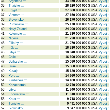
34.
Argentina :::
33 930 000 000
$ USA
Vývoj :
35.
Thajsko :::
28 620 000 000
$ USA
Vývoj :
36.
Egypt :::
27 600 000 000
$ USA
Vývoj :
37.
Vietnam :::
27 150 000 000
$ USA
Vývoj :
38.
Slovensko :::
26 170 000 000
$ USA
Vývoj :
39.
Rumunsko :::
25 170 000 000
$ USA
Vývoj :
40.
Nový Zéland :::
24 200 000 000
$ USA
Vývoj :
41.
Kolumbie :::
21 810 000 000
$ USA
Vývoj :
42.
Nigérie :::
21 720 000 000
$ USA
Vývoj :
43.
Filipíny :::
21 270 000 000
$ USA
Vývoj :
44.
Irák :::
18 810 000 000
$ USA
Vývoj :
45.
Libye :::
18 040 000 000
$ USA
Vývoj :
46.
Chile :::
16 600 000 000
$ USA
Vývoj :
47.
Bulharsko :::
15 580 000 000
$ USA
Vývoj :
48.
Izrael :::
15 360 000 000
$ USA
Vývoj :
49.
Kuvajt :::
15 120 000 000
$ USA
Vývoj :
50.
Peru :::
14 660 000 000
$ USA
Vývoj :
51.
Zimbabwe :::
14 180 000 000
$ USA
Vývoj :
52.
Kazachstán :::
12 740 000 000
$ USA
Vývoj :
53.
Litva :::
11 840 000 000
$ USA
Vývoj :
54.
Chorvatsko :::
11 610 000 000
$ USA
Vývoj :
55.
Katar :::
9 718 000 000
$ USA
Vývoj :
56.
Tunisko :::
9 491 000 000
$ USA
Vývoj :
57.
Slovinsko :::
9 347 000 000
$ USA
Vývoj :