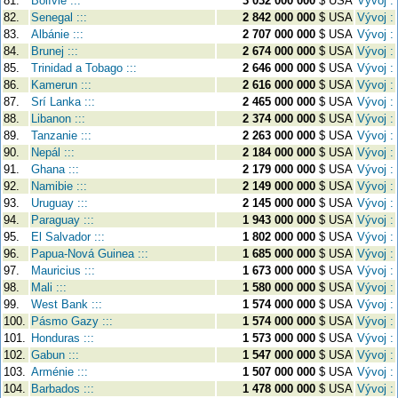
81.
Bolívie :::
3 032 000 000
$ USA
Vývoj :
82.
Senegal :::
2 842 000 000
$ USA
Vývoj :
83.
Albánie :::
2 707 000 000
$ USA
Vývoj :
84.
Brunej :::
2 674 000 000
$ USA
Vývoj :
85.
Trinidad a Tobago :::
2 646 000 000
$ USA
Vývoj :
86.
Kamerun :::
2 616 000 000
$ USA
Vývoj :
87.
Srí Lanka :::
2 465 000 000
$ USA
Vývoj :
88.
Libanon :::
2 374 000 000
$ USA
Vývoj :
89.
Tanzanie :::
2 263 000 000
$ USA
Vývoj :
90.
Nepál :::
2 184 000 000
$ USA
Vývoj :
91.
Ghana :::
2 179 000 000
$ USA
Vývoj :
92.
Namibie :::
2 149 000 000
$ USA
Vývoj :
93.
Uruguay :::
2 145 000 000
$ USA
Vývoj :
94.
Paraguay :::
1 943 000 000
$ USA
Vývoj :
95.
El Salvador :::
1 802 000 000
$ USA
Vývoj :
96.
Papua-Nová Guinea :::
1 685 000 000
$ USA
Vývoj :
97.
Mauricius :::
1 673 000 000
$ USA
Vývoj :
98.
Mali :::
1 580 000 000
$ USA
Vývoj :
99.
West Bank :::
1 574 000 000
$ USA
Vývoj :
100.
Pásmo Gazy :::
1 574 000 000
$ USA
Vývoj :
101.
Honduras :::
1 573 000 000
$ USA
Vývoj :
102.
Gabun :::
1 547 000 000
$ USA
Vývoj :
103.
Arménie :::
1 507 000 000
$ USA
Vývoj :
104.
Barbados :::
1 478 000 000
$ USA
Vývoj :