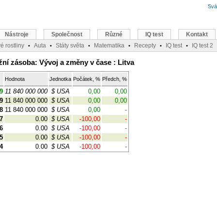
Svá
Nástroje
Společnost
Různé
IQ test
Kontakt
é rostliny
Auta
Státy světa
Matematika
Recepty
IQ test
IQ test 2
•
•
•
•
•
•
ní zásoba: Vývoj a změny v čase : Litva
Hodnota
Jednotka
Počátek, %
Předch, %
9
11 840 000 000
$ USA
0,00
0,00
9
11 840 000 000
$ USA
0,00
0,00
8
11 840 000 000
$ USA
0,00
-
7
0.00
$ USA
-100,00
-
6
0.00
$ USA
-100,00
-
5
0.00
$ USA
-100,00
-
4
0.00
$ USA
-100,00
-