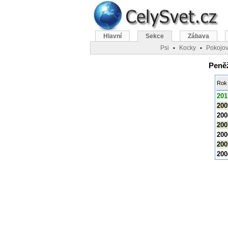
Hlavní
Sekce
Zábava
Psi
Kocky
Pokojov
•
•
Peněž
Rok
201
200
200
200
200
200
200