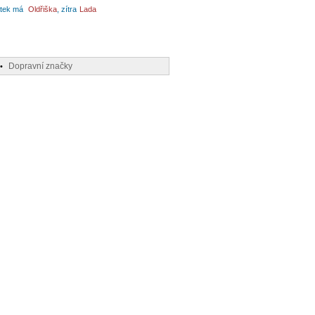
tek má
Oldřiška
, zítra
Lada
Dopravní značky
•