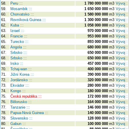
58.
Peru :::
1 780 000 000
m3
Vývoj :
59.
Mosambik :::
1 650 000 000
m3
Vývoj :
60.
Chorvatsko :::
1 580 000 000
m3
Vývoj :
61.
Rovníková Guinea :::
1 300 000 000
m3
Vývoj :
62.
Kuba :::
1 058 000 000
m3
Vývoj :
63.
Izrael :::
970 000 000
m3
Vývoj :
64.
Francie :::
953 000 000
m3
Vývoj :
65.
Turecko :::
893 000 000
m3
Vývoj :
66.
Angola :::
680 000 000
m3
Vývoj :
67.
Srbsko :::
650 000 000
m3
Vývoj :
68.
Srbsko :::
650 000 000
m3
Vývoj :
69.
Irsko :::
457 000 000
m3
Vývoj :
70.
Tchaj-wan :::
400 000 000
m3
Vývoj :
71.
Jižní Korea :::
390 000 000
m3
Vývoj :
72.
Jordánsko :::
320 000 000
m3
Vývoj :
73.
Ekvádor :::
280 000 000
m3
Vývoj :
74.
Kongo :::
180 000 000
m3
Vývoj :
75.
Česká republika :::
172 000 000
m3
Vývoj :
76.
Bělorusko :::
164 000 000
m3
Vývoj :
77.
Tanzanie :::
146 000 000
m3
Vývoj :
78.
Papua-Nová Guinea :::
140 000 000
m3
Vývoj :
79.
Slovensko :::
128 000 000
m3
Vývoj :
80.
Gabun :::
100 000 000
m3
Vývoj :