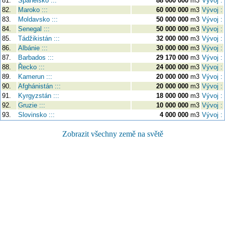
81.
Španělsko :::
88 000 000
m3
Vývoj :
82.
Maroko :::
60 000 000
m3
Vývoj :
83.
Moldavsko :::
50 000 000
m3
Vývoj :
84.
Senegal :::
50 000 000
m3
Vývoj :
85.
Tádžikistán :::
32 000 000
m3
Vývoj :
86.
Albánie :::
30 000 000
m3
Vývoj :
87.
Barbados :::
29 170 000
m3
Vývoj :
88.
Řecko :::
24 000 000
m3
Vývoj :
89.
Kamerun :::
20 000 000
m3
Vývoj :
90.
Afghánistán :::
20 000 000
m3
Vývoj :
91.
Kyrgyzstán :::
18 000 000
m3
Vývoj :
92.
Gruzie :::
10 000 000
m3
Vývoj :
93.
Slovinsko :::
4 000 000
m3
Vývoj :
Zobrazit všechny země na světě