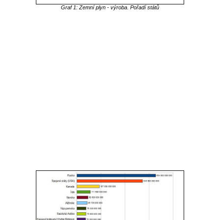
Graf 1: Zemní plyn - výroba. Pořadí států