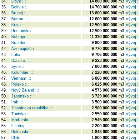
34.
Libye :::
14 800 000 000
m3
Vývoj :
35.
Bolívie :::
14 700 000 000
m3
Vývoj :
36.
Brunej :::
13 800 000 000
m3
Vývoj :
37.
Barma :::
12 600 000 000
m3
Vývoj :
38.
Kuvajt :::
12 500 000 000
m3
Vývoj :
39.
Rumunsko :::
12 500 000 000
m3
Vývoj :
40.
Bahrajn :::
11 330 000 000
m3
Vývoj :
41.
Brazílie :::
9 800 000 000
m3
Vývoj :
42.
Ázerbájdžán :::
9 770 000 000
m3
Vývoj :
43.
Itálie :::
9 706 000 000
m3
Vývoj :
44.
Dánsko :::
9 223 000 000
m3
Vývoj :
45.
Sýrie :::
7 800 000 000
m3
Vývoj :
46.
Kolumbie :::
7 220 000 000
m3
Vývoj :
47.
Vietnam :::
6 860 000 000
m3
Vývoj :
48.
Polsko :::
6 025 000 000
m3
Vývoj :
49.
Nový Zéland :::
4 573 000 000
m3
Vývoj :
50.
Japonsko :::
3 729 000 000
m3
Vývoj :
51.
Irák :::
3 500 000 000
m3
Vývoj :
52.
Jihoafrická republika :::
2 900 000 000
m3
Vývoj :
53.
Tunisko :::
2 550 000 000
m3
Vývoj :
54.
Maďarsko :::
2 545 000 000
m3
Vývoj :
55.
Filipíny :::
2 200 000 000
m3
Vývoj :
56.
Rakousko :::
1 848 000 000
m3
Vývoj :
57.
Chile :::
1 800 000 000
m3
Vývoj :