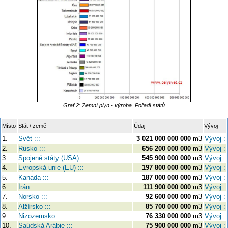
Graf 2: Zemní plyn - výroba. Pořadí států
Místo
Stát / země
Údaj
Vývoj
1.
Svět :::
3 021 000 000 000
m3
Vývoj :
2.
Rusko :::
656 200 000 000
m3
Vývoj :
3.
Spojené státy (USA) :::
545 900 000 000
m3
Vývoj :
4.
Evropská unie (EU) :::
197 800 000 000
m3
Vývoj :
5.
Kanada :::
187 000 000 000
m3
Vývoj :
6.
Írán :::
111 900 000 000
m3
Vývoj :
7.
Norsko :::
92 600 000 000
m3
Vývoj :
8.
Alžírsko :::
85 700 000 000
m3
Vývoj :
9.
Nizozemsko :::
76 330 000 000
m3
Vývoj :
10.
Saúdská Arábie :::
75 900 000 000
m3
Vývoj :