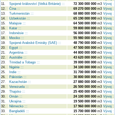
11.
Spojené království (Velká Británie) :::
72 300 000 000
m3
Vývoj :
12.
Čína :::
69 270 000 000
m3
Vývoj :
13.
Turkmenistán :::
68 880 000 000
m3
Vývoj :
14.
Uzbekistán :::
65 190 000 000
m3
Vývoj :
15.
Malajsie :::
64 500 000 000
m3
Vývoj :
16.
Katar :::
59 800 000 000
m3
Vývoj :
17.
Indonésie :::
56 000 000 000
m3
Vývoj :
18.
Mexiko :::
55 980 000 000
m3
Vývoj :
19.
Spojené Arabské Emiráty (SAE) :::
48 790 000 000
m3
Vývoj :
20.
Egypt :::
47 500 000 000
m3
Vývoj :
21.
Argentina :::
44 800 000 000
m3
Vývoj :
22.
Austrálie :::
43 620 000 000
m3
Vývoj :
23.
Trinidad a Tobago :::
39 000 000 000
m3
Vývoj :
24.
Nigérie :::
34 100 000 000
m3
Vývoj :
25.
Indie :::
31 700 000 000
m3
Vývoj :
26.
Pákistán :::
30 800 000 000
m3
Vývoj :
27.
Kazachstán :::
27 880 000 000
m3
Vývoj :
28.
Venezuela :::
26 500 000 000
m3
Vývoj :
29.
Thajsko :::
25 400 000 000
m3
Vývoj :
30.
Omán :::
24 100 000 000
m3
Vývoj :
31.
Ukrajina :::
19 500 000 000
m3
Vývoj :
32.
Německo :::
17 960 000 000
m3
Vývoj :
33.
Bangladéš :::
15 700 000 000
m3
Vývoj :