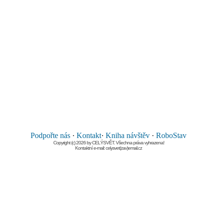
Podpořte nás
·
Kontakt
·
Kniha návštěv
·
RoboStav
Copyright (c) 2026 by CELÝSVĚT. Všechna práva vyhrazena!
Kontaktní e-mail: celysvet(zav)email.cz