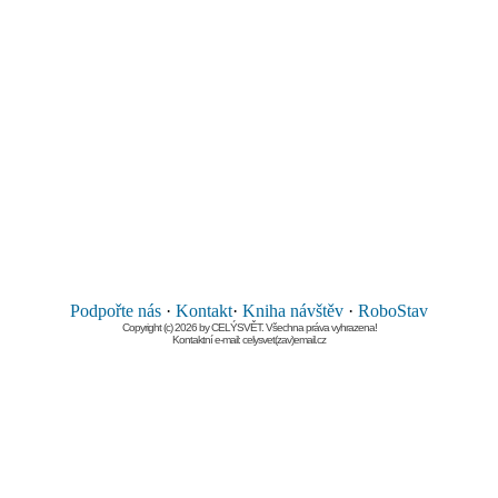
Podpořte nás
·
Kontakt
·
Kniha návštěv
·
RoboStav
Copyright (c) 2026 by CELÝSVĚT. Všechna práva vyhrazena!
Kontaktní e-mail: celysvet(zav)email.cz