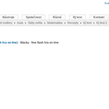
Svá
Nástroje
Společnost
Různé
IQ test
Kontakt
é rostliny
Auta
Státy světa
Matematika
Recepty
IQ test
IQ test 2
•
•
•
•
•
•
h hra on-line)
- Wacky - free flash hra on-line