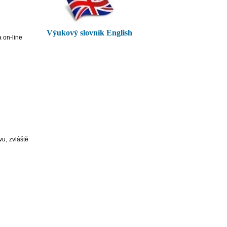
Výukový slovník English
a on-line
u, zvláště