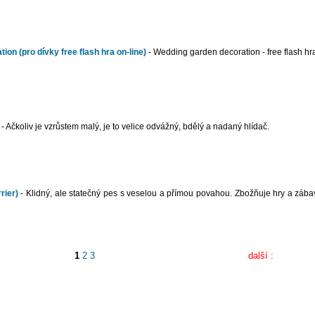
on (pro dívky free flash hra on-line)
- Wedding garden decoration - free flash hr
- Ačkoliv je vzrůstem malý, je to velice odvážný, bdělý a nadaný hlídač.
rier)
- Klidný, ale statečný pes s veselou a přímou povahou. Zbožňuje hry a zábav
1
2
3
další :