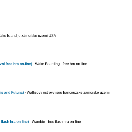
ake Island je zámořské území USA
í free hra on-line)
- Wake Boarding - free hra on-line
lis and Futuna)
- Wallisovy ostrovy jsou francouzské zámořské území
flash hra on-line)
- Wambie - free flash hra on-line