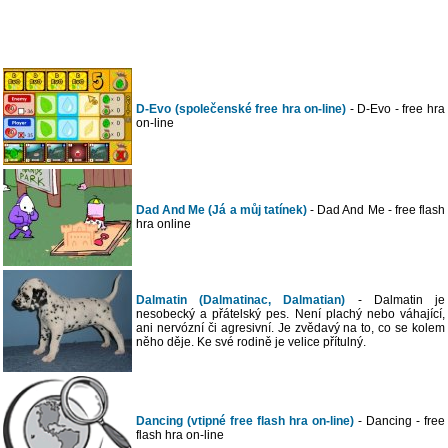
D-Evo (společenské free hra on-line)
- D-Evo - free hra
on-line
Dad And Me (Já a můj tatínek)
- Dad And Me - free flash
hra online
Dalmatin (Dalmatinac, Dalmatian)
- Dalmatin je
nesobecký a přátelský pes. Není plachý nebo váhající,
ani nervózní či agresivní. Je zvědavý na to, co se kolem
něho děje. Ke své rodině je velice přítulný.
Dancing (vtipné free flash hra on-line)
- Dancing - free
flash hra on-line