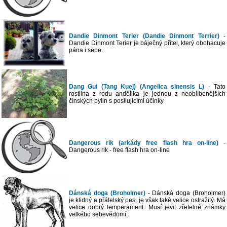
Dandie Dinmont Terier (Dandie Dinmont Terrier)
-
Dandie Dinmont Terier je báječný přítel, který obohacuje
pána i sebe.
Dang Gui (Tang Kuej) (Angelica sinensis L)
- Tato
rostlina z rodu andělika je jednou z neoblíbenějších
čínských bylin s posilujícími účinky
Dangerous rik (arkády free flash hra on-line)
-
Dangerous rik - free flash hra on-line
Dánská doga (Broholmer)
- Dánská doga (Broholmer)
je klidný a přátelský pes, je však také velice ostražitý. Má
velice dobrý temperament. Musí jevit zřetelné známky
velkého sebevědomí.