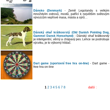
Dánsko (Denmark)
- Země Legolandu s velkým
množstvím ostrovů, mostů, patřící k největším světovým
vývozcům vepřové masa, másla a sýrů…
Dánský ohař krátkosrstý (Old Danish Pointing Dog,
Gammel Dansk Honsehund)
- Dánský ohař krátkosrstý
je inteligentní, věrný a chápavý pes. Lehce se podrobuje
výcviku, je to výborný hlídač.
Dart game (sportovní free hra on-line)
- Dart game -
free hra on-line
1
2
3
4
5
6
7
8
další :