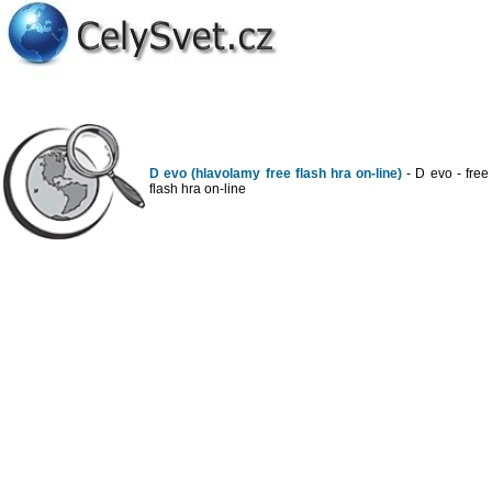
D evo (hlavolamy free flash hra on-line)
- D evo - free
flash hra on-line