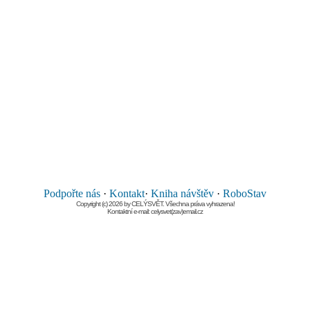
Podpořte nás
·
Kontakt
·
Kniha návštěv
·
RoboStav
Copyright (c) 2026 by CELÝSVĚT. Všechna práva vyhrazena!
Kontaktní e-mail: celysvet(zav)email.cz