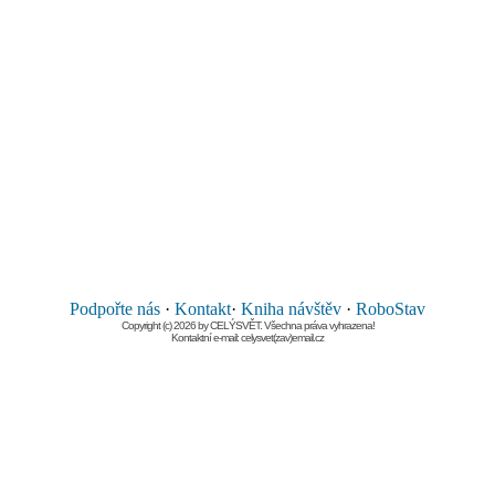
Podpořte nás
·
Kontakt
·
Kniha návštěv
·
RoboStav
Copyright (c) 2026 by CELÝSVĚT. Všechna práva vyhrazena!
Kontaktní e-mail: celysvet(zav)email.cz