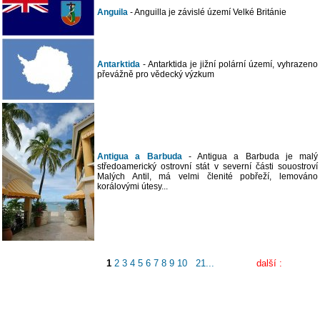
Anguila
- Anguilla je závislé území Velké Británie
Antarktida
- Antarktida je jižní polární území, vyhrazeno
převážně pro vědecký výzkum
Antigua a Barbuda
- Antigua a Barbuda je malý
středoamerický ostrovní stát v severní části souostroví
Malých Antil, má velmi členité pobřeží, lemováno
korálovými útesy...
1
2
3
4
5
6
7
8
9
10
21...
další :