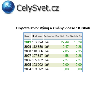
Obyvatelstvo: Vývoj a změny v čase : Kiribati
Rok
Hodnota
Jednotka
Počátek, %
Předch, %
2019
133 494
lidí
29,49
18,29
2009
112 850
lidí
9,47
2,26
2008
110 356
lidí
7,05
2,35
2007
107 817
lidí
4,58
2,26
2006
105 432
lidí
2,27
2,27
2005
103 092
lidí
0,00
0,00
2004
103 092
lidí
0,00
0,00