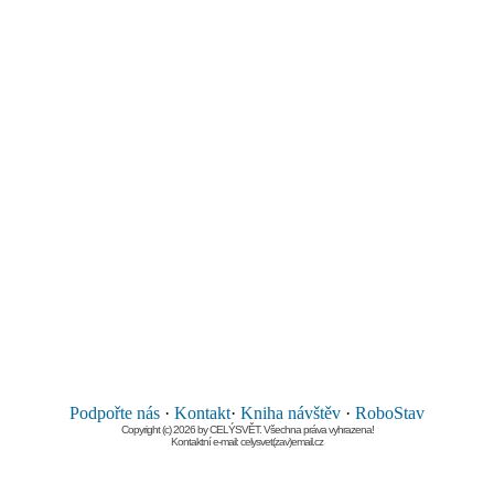
Podpořte nás
·
Kontakt
·
Kniha návštěv
·
RoboStav
Copyright (c) 2026 by CELÝSVĚT. Všechna práva vyhrazena!
Kontaktní e-mail: celysvet(zav)email.cz