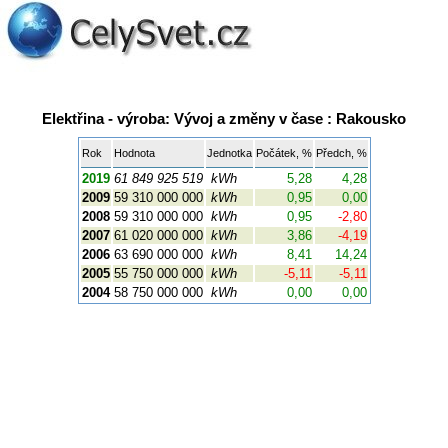
Elektřina - výroba: Vývoj a změny v čase : Rakousko
Rok
Hodnota
Jednotka
Počátek, %
Předch, %
2019
61 849 925 519
kWh
5,28
4,28
2009
59 310 000 000
kWh
0,95
0,00
2008
59 310 000 000
kWh
0,95
-2,80
2007
61 020 000 000
kWh
3,86
-4,19
2006
63 690 000 000
kWh
8,41
14,24
2005
55 750 000 000
kWh
-5,11
-5,11
2004
58 750 000 000
kWh
0,00
0,00