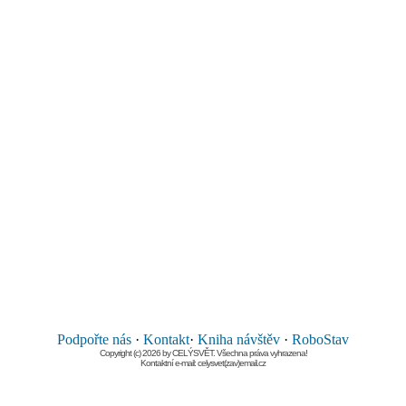
Podpořte nás
·
Kontakt
·
Kniha návštěv
·
RoboStav
Copyright (c) 2026 by CELÝSVĚT. Všechna práva vyhrazena!
Kontaktní e-mail: celysvet(zav)email.cz