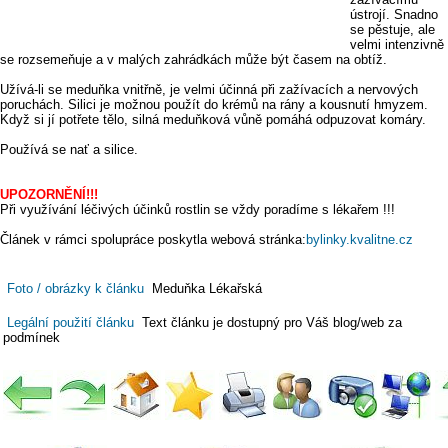
ústrojí. Snadno
se pěstuje, ale
velmi intenzivně
se rozsemeňuje a v malých zahrádkách může být časem na obtíž.
Užívá-li se meduňka vnitřně, je velmi účinná při zažívacích a nervových
poruchách. Silici je možnou použít do krémů na rány a kousnutí hmyzem.
Když si jí potřete tělo, silná meduňková vůně pomáhá odpuzovat komáry.
Používá se nať a silice.
UPOZORNĚNÍ!!!
Při využívání léčivých účinků rostlin se vždy poradíme s lékařem !!!
Článek v rámci spolupráce poskytla webová stránka:
bylinky.kvalitne.cz
Foto / obrázky k článku
Meduňka Lékařská
Legální použití článku
Text článku je dostupný pro Váš blog/web za
podmínek