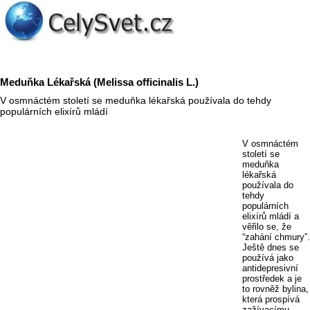
Meduňka Lékařská (Melissa officinalis L.)
V osmnáctém století se meduňka lékařská používala do tehdy
populárních elixírů mládí
V osmnáctém
století se
meduňka
lékařská
používala do
tehdy
populárních
elixírů mládí a
věřilo se, že
“zahání chmury”.
Ještě dnes se
používá jako
antidepresivní
prostředek a je
to rovněž bylina,
která prospívá
zažívacímu