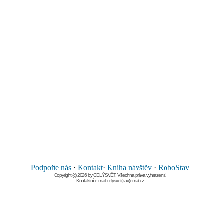
Podpořte nás
·
Kontakt
·
Kniha návštěv
·
RoboStav
Copyright (c) 2026 by CELÝSVĚT. Všechna práva vyhrazena!
Kontaktní e-mail: celysvet(zav)email.cz