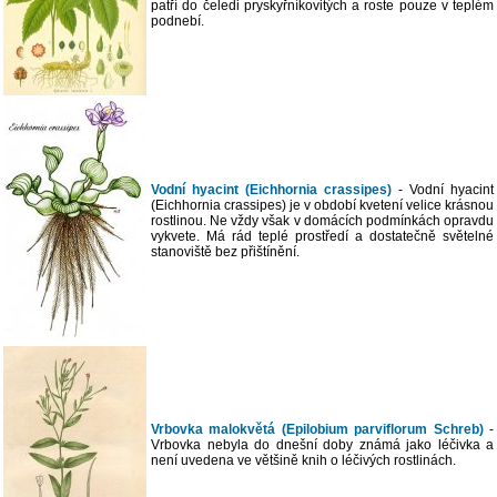
patří do čeledi pryskyřníkovitých a roste pouze v teplém
podnebí.
Vodní hyacint (Eichhornia crassipes)
- Vodní hyacint
(Eichhornia crassipes) je v období kvetení velice krásnou
rostlinou. Ne vždy však v domácích podmínkách opravdu
vykvete. Má rád teplé prostředí a dostatečně světelné
stanoviště bez přištínění.
Vrbovka malokvětá (Epilobium parviflorum Schreb)
-
Vrbovka nebyla do dnešní doby známá jako léčivka a
není uvedena ve většině knih o léčivých rostlinách.