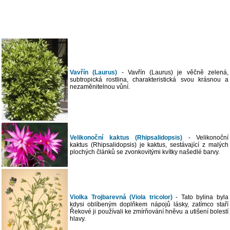
Vavřín (Laurus)
- Vavřín (Laurus) je věčně zelená,
subtropická rostlina, charakteristická svou krásnou a
nezaměnitelnou vůní.
Velikonoční kaktus (Rhipsalidopsis)
- Velikonoční
kaktus (Rhipsalidopsis) je kaktus, sestávající z malých
plochých článků se zvonkovitými kvítky našedlé barvy.
Violka Trojbarevná (Viola tricolor)
- Tato bylina byla
kdysi oblíbeným doplňkem nápojů lásky, zatímco staří
Řekové ji používali ke zmírňování hněvu a utišení bolestí
hlavy.