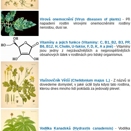
Virová onemocnění (Virus diseases of plants)
- Při
napadení rostlin virovými onemocněními rostliny
nerostou, dusí se.
Vitamíny a jejich funkce (Vitaminy: C, B1, B2, B3, PP,
B6, B12, H, Cholin, U-faktor, F, D, K, A a jiné)
- Vitamíny
jsou jedny z nejzávažnějších a nejprospěšnějších
obsahových látek v rostlinách pro lidský organismus.
Vlaštovičník Větší (Chelidonium majus L.)
- Z názvů si
dovedeme domyslet, v jaké úctě byla kdysi tato rostlina,
kterou dnes mnoho lidí pokládá za jedovatý plevel.
Vodilka Kanadská (Hydrastis canadensis)
- Vodilka