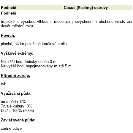
Podnebí
Cocos (Keeling) ostrovy
Podnebí:
tropické s vysokou vlhkostí, moderuje jihovýchodním obchodu winds asi
devět měsíců roku
Povrch:
ploché, nízko-položené korálové atolls
Výškové extrémy:
Nejnižší bod: Indický oceán 0 m
Nejvyšší bod: nepojmenovaný místě 5 m
Přírodní zdroje:
ryb
Využíváná půda:
orná půda: 0%
Trvalé kultury: 0%
Další: 100% (2005)
Zavlažovaná půda:
žádné údaje