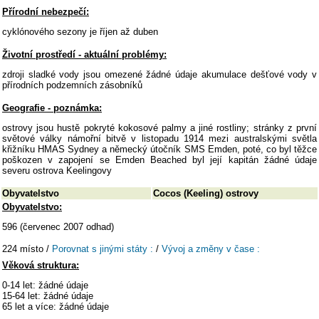
Přírodní nebezpečí:
cyklónového sezony je říjen až duben
Životní prostředí - aktuální problémy:
zdroji sladké vody jsou omezené žádné údaje akumulace dešťové vody v
přírodních podzemních zásobníků
Geografie - poznámka:
ostrovy jsou hustě pokryté kokosové palmy a jiné rostliny; stránky z první
světové války námořní bitvě v listopadu 1914 mezi australskými světla
křižníku HMAS Sydney a německý útočník SMS Emden, poté, co byl těžce
poškozen v zapojení se Emden Beached byl její kapitán žádné údaje
severu ostrova Keelingovy
Obyvatelstvo
Cocos (Keeling) ostrovy
Obyvatelstvo:
596 (červenec 2007 odhad)
224 místo /
Porovnat s jinými státy :
/
Vývoj a změny v čase :
Věková struktura:
0-14 let: žádné údaje
15-64 let: žádné údaje
65 let a více: žádné údaje