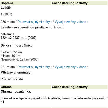
Doprava
Cocos (Keeling) ostrovy
Letiště:
1 (2007)
236 místo /
Porovnat s jinými státy :
/
Vývoj a změny v čase :
Letiště - se zpevněnou přistávací dráhou:
celkem: 1
1524 až 2437 m: 1 (2007)
Délka silnic a dálnic:
Celkem: 22 km
silnice: 10 km
Nezpevněné: 12 km (2006)
221 místo /
Porovnat s jinými státy :
/
Vývoj a změny v čase :
Přístavy a terminály:
Přístav útočiště
Obrana
Cocos (Keeling) ostrovy
Obrana - poznámka:
obražádné údaje je odpovědností Austrálie; území má pěti-osoba policejních
sil