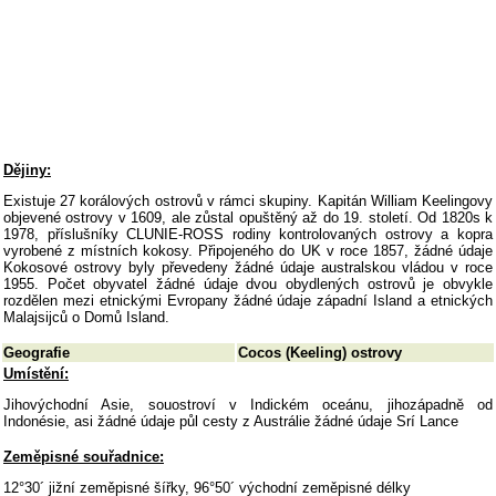
Dějiny:
Existuje 27 korálových ostrovů v rámci skupiny. Kapitán William Keelingovy
objevené ostrovy v 1609, ale zůstal opuštěný až do 19. století. Od 1820s k
1978, příslušníky CLUNIE-ROSS rodiny kontrolovaných ostrovy a kopra
vyrobené z místních kokosy. Připojeného do UK v roce 1857, žádné údaje
Kokosové ostrovy byly převedeny žádné údaje australskou vládou v roce
1955. Počet obyvatel žádné údaje dvou obydlených ostrovů je obvykle
rozdělen mezi etnickými Evropany žádné údaje západní Island a etnických
Malajsijců o Domů Island.
Geografie
Cocos (Keeling) ostrovy
Umístění:
Jihovýchodní Asie, souostroví v Indickém oceánu, jihozápadně od
Indonésie, asi žádné údaje půl cesty z Austrálie žádné údaje Srí Lance
Zeměpisné souřadnice:
12°30´ jižní zeměpisné šířky, 96°50´ východní zeměpisné délky