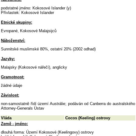
podstatné jméno: Kokosové Islander (y)
Přívlastek: Kokosové Islander
Etnické skupiny:
Evropané, Kokosové Malajsijců
Náboženství:
Sunnitské muslimské 80%, ostatní 20% (2002 odhad)
Jazyky:
Malajsky (Kokosové nářečí), anglicky
Gramotnost:
žádné údaje
Závislost:
non-samostatně řídí území Austrálie; podáván od Canberra do australského
Attorney-Generals Ústav
Vláda
Cocos (Keeling) ostrovy
Země - jméno:
dlouhá forma: Území Kokosové (Keelingovy) ostrovy