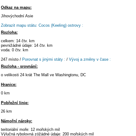
Odkaz na mapu:
Jihovýchodní Asie
Zobrazit mapu státu: Cocos (Keeling) ostrovy :
Rozloha:
celkem: 14 čtv. km
pevnižádné údaje: 14 čtv. km
voda: 0 čtv. km
247 místo /
Porovnat s jinými státy :
/
Vývoj a změny v čase :
Rozloha - srovnání:
o velikosti 24 krát The Mall ve Washingtonu, DC
Hranice:
0 km
Pobřežní linie:
26 km
Námořní nároky:
teritoriální moře: 12 mořských mil
Výlučná rybolovná zóžádné údaje: 200 mořských mil