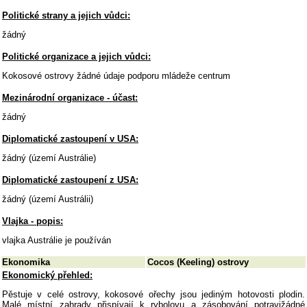
Politické strany a jejich vůdci:
žádný
Politické organizace a jejich vůdci:
Kokosové ostrovy žádné údaje podporu mládeže centrum
Mezinárodní organizace - účast:
žádný
Diplomatické zastoupení v USA:
žádný (území Austrálie)
Diplomatické zastoupení z USA:
žádný (území Austrálii)
Vlajka - popis:
vlajka Austrálie je používán
Ekonomika
Cocos (Keeling) ostrovy
Ekonomický přehled:
Pěstuje v celé ostrovy, kokosové ořechy jsou jediným hotovosti plodin.
Malé místní zahrady přispívají k rybolovu a zásobování potravižádné