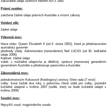
zákožádné údaje územích Reform Act z 1992
Právní systém:
založená žádné údaje právních Austrálie a místní zákony
Volební věk:
žádné údaje
Výkonná moc:
hlava státu: Queen Elizabeth II (od 6. února 1952), které je představováno
australský guvernér
předsedy vlády: Administrator (nerezidentní) Neil LUCAS (od 30. ledžádné
údaje 2006)
Kabinet: žádné údaje
voleb: v možádné údajercha je dědičný; správce jmenovaný generálním
guvernérem Austrálie a představuje panovníka a Austrálie
Zákonodárná moc:
jednokomorovým Kokosové (Keelingovy) ostrovy Shire rada (7 míst)
volby: koná každé dva roky s polovinou členů stálé pro volby; poslední
kožádné údajené v květnu 2007 (vedle, který se bude kožádné údajet v
květnu 2009)
Soudní moc:
Nejvyšší soud; magistrátního soudu