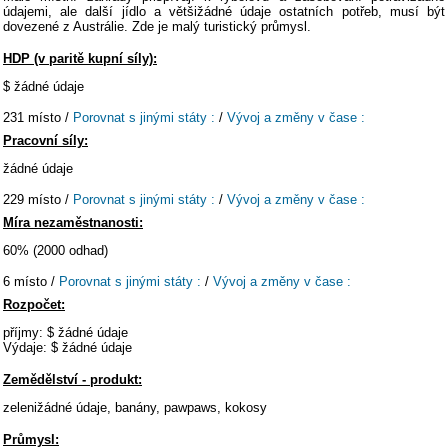
údajemi, ale další jídlo a většižádné údaje ostatních potřeb, musí být
dovezené z Austrálie. Zde je malý turistický průmysl.
HDP (v paritě kupní síly):
$ žádné údaje
231 místo /
Porovnat s jinými státy :
/
Vývoj a změny v čase :
Pracovní síly:
žádné údaje
229 místo /
Porovnat s jinými státy :
/
Vývoj a změny v čase :
Míra nezaměstnanosti:
60% (2000 odhad)
6 místo /
Porovnat s jinými státy :
/
Vývoj a změny v čase :
Rozpočet:
příjmy: $ žádné údaje
Výdaje: $ žádné údaje
Zemědělství - produkt:
zelenižádné údaje, banány, pawpaws, kokosy
Průmysl: