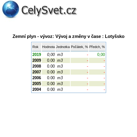
Zemní plyn - vývoz: Vývoj a změny v čase : Lotyšsko
Rok
Hodnota
Jednotka
Počátek, %
Předch, %
2019
0,00
m3
-
0,00
2009
0.00
m3
-
-
2008
0.00
m3
-
-
2007
0.00
m3
-
-
2006
0.00
m3
-
-
2005
0.00
m3
-
-
2004
0.00
m3
-
-