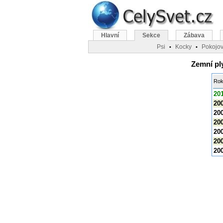
Hlavní
Sekce
Zábava
Psi
Kocky
Pokojov
•
•
Zemní pl
Ro
20
20
20
20
20
20
20