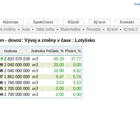
Svá
Nástroje
Společnost
Různé
IQ test
Kontakt
é rostliny
Auta
Státy světa
Matematika
Recepty
IQ test
IQ test 2
•
•
•
•
•
•
yn - dovoz: Vývoj a změny v čase : Lotyšsko
k
Hodnota
Jednotka
Počátek, %
Předch, %
19
2 810 570 539
m3
65,33
37,77
09
2 040 000 000
m3
20,00
0,00
08
2 040 000 000
m3
20,00
9,62
07
1 861 000 000
m3
9,47
5,74
06
1 760 000 000
m3
3,53
3,53
05
1 700 000 000
m3
0,00
0,00
04
1 700 000 000
m3
0,00
0,00