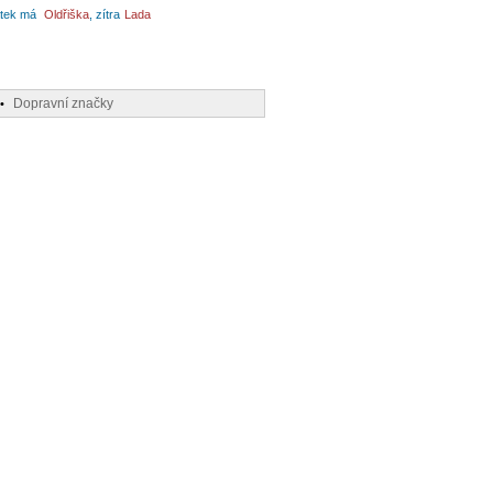
tek má
Oldřiška
, zítra
Lada
Dopravní značky
•