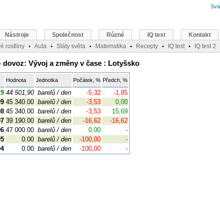
Svá
Nástroje
Společnost
Různé
IQ test
Kontakt
é rostliny
Auta
Státy světa
Matematika
Recepty
IQ test
IQ test 2
•
•
•
•
•
•
 dovoz: Vývoj a změny v čase : Lotyšsko
Hodnota
Jednotka
Počátek, %
Předch, %
19
44 501,90
barelů / den
-5,32
-1,85
09
45 340.00
barelů / den
-3,53
0,00
08
45 340.00
barelů / den
-3,53
15,69
07
39 190.00
barelů / den
-16,62
-16,62
06
47 000.00
barelů / den
0,00
-
05
0.00
barelů / den
-100,00
-
04
0.00
barelů / den
-100,00
-