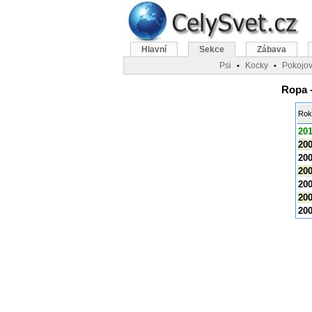
Hlavní
Sekce
Zábava
Psi
Kocky
Pokojov
•
•
Ropa -
Rok
20
20
20
20
20
20
20