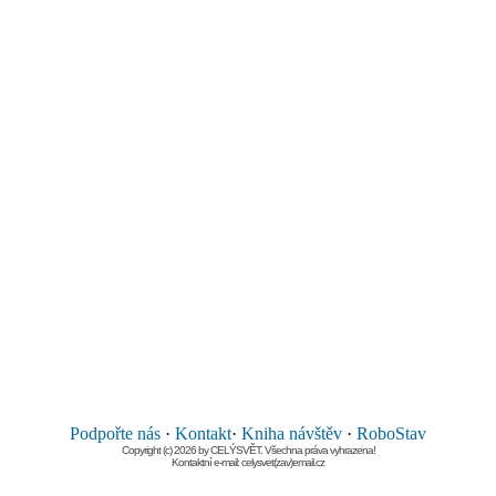
Podpořte nás
·
Kontakt
·
Kniha návštěv
·
RoboStav
Copyright (c) 2026 by CELÝSVĚT. Všechna práva vyhrazena!
Kontaktní e-mail: celysvet(zav)email.cz