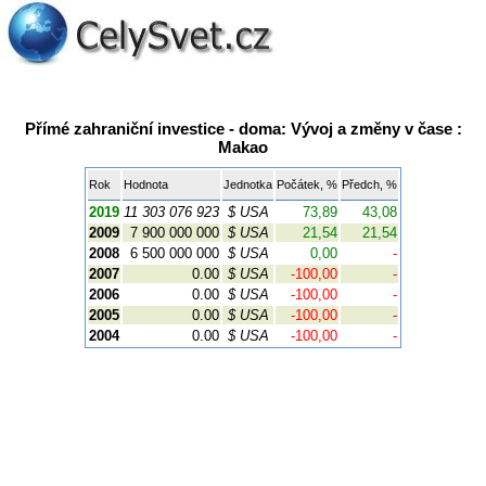
Přímé zahraniční investice - doma: Vývoj a změny v čase :
Makao
Rok
Hodnota
Jednotka
Počátek, %
Předch, %
2019
11 303 076 923
$ USA
73,89
43,08
2009
7 900 000 000
$ USA
21,54
21,54
2008
6 500 000 000
$ USA
0,00
-
2007
0.00
$ USA
-100,00
-
2006
0.00
$ USA
-100,00
-
2005
0.00
$ USA
-100,00
-
2004
0.00
$ USA
-100,00
-