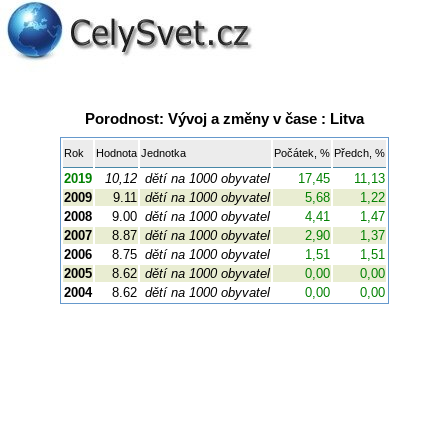
Porodnost: Vývoj a změny v čase : Litva
Rok
Hodnota
Jednotka
Počátek, %
Předch, %
2019
10,12
dětí na 1000 obyvatel
17,45
11,13
2009
9.11
dětí na 1000 obyvatel
5,68
1,22
2008
9.00
dětí na 1000 obyvatel
4,41
1,47
2007
8.87
dětí na 1000 obyvatel
2,90
1,37
2006
8.75
dětí na 1000 obyvatel
1,51
1,51
2005
8.62
dětí na 1000 obyvatel
0,00
0,00
2004
8.62
dětí na 1000 obyvatel
0,00
0,00