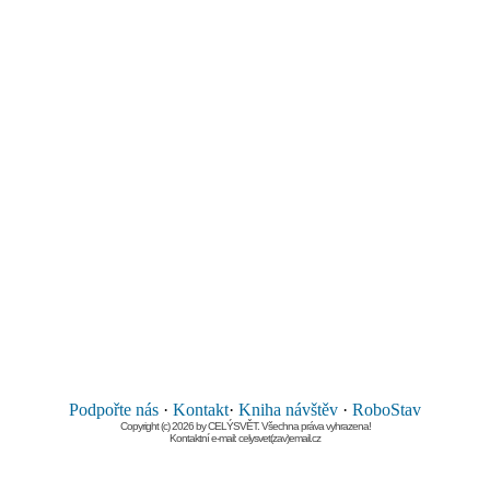
Podpořte nás
·
Kontakt
·
Kniha návštěv
·
RoboStav
Copyright (c) 2026 by CELÝSVĚT. Všechna práva vyhrazena!
Kontaktní e-mail: celysvet(zav)email.cz