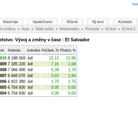
Svá
Nástroje
Společnost
Různé
IQ test
Kontakt
é rostliny
Auta
Státy světa
Matematika
Recepty
IQ test
IQ test 2
•
•
•
•
•
•
lstvo: Vývoj a změny v čase : El Salvador
ok
Hodnota
Jednotka
Počátek, %
Předch, %
019
8 188 069
lidí
22,12
13,96
009
7 185 220
lidí
7,16
1,68
008
7 066 400
lidí
5,39
1,70
007
6 948 070
lidí
3,63
1,84
006
6 822 380
lidí
1,75
1,75
005
6 704 930
lidí
0,00
0,00
004
6 704 930
lidí
0,00
0,00