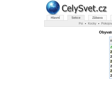
Hlavní
Sekce
Zábava
Psi
Kocky
Pokojov
•
•
Obyvate
R
2
2
2
2
2
2
2