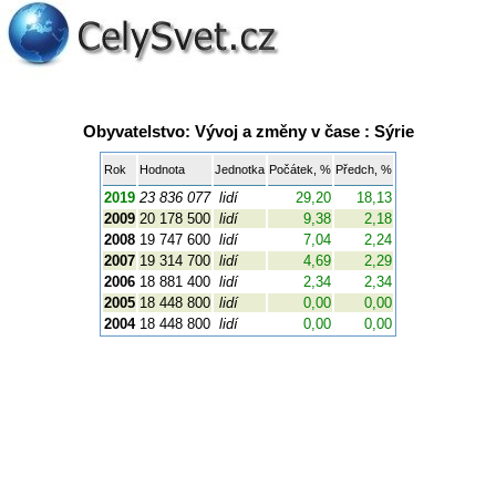
Obyvatelstvo: Vývoj a změny v čase : Sýrie
Rok
Hodnota
Jednotka
Počátek, %
Předch, %
2019
23 836 077
lidí
29,20
18,13
2009
20 178 500
lidí
9,38
2,18
2008
19 747 600
lidí
7,04
2,24
2007
19 314 700
lidí
4,69
2,29
2006
18 881 400
lidí
2,34
2,34
2005
18 448 800
lidí
0,00
0,00
2004
18 448 800
lidí
0,00
0,00