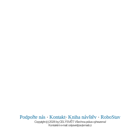
Podpořte nás
·
Kontakt
·
Kniha návštěv
·
RoboStav
Copyright (c) 2026 by CELÝSVĚT. Všechna práva vyhrazena!
Kontaktní e-mail: celysvet(zav)email.cz