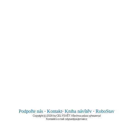
Podpořte nás
·
Kontakt
·
Kniha návštěv
·
RoboStav
Copyright (c) 2026 by CELÝSVĚT. Všechna práva vyhrazena!
Kontaktní e-mail: celysvet(zav)email.cz