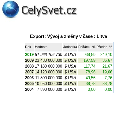
Export: Vývoj a změny v čase : Litva
Rok
Hodnota
Jednotka
Počátek, %
Předch, %
2019
81 968 106 730
$ USA
938,89
249,10
2009
23 480 000 000
$ USA
197,59
36,67
2008
17 180 000 000
$ USA
117,74
21,67
2007
14 120 000 000
$ USA
78,96
19,66
2006
11 800 000 000
$ USA
49,56
7,76
2005
10 950 000 000
$ USA
38,78
38,78
2004
7 890 000 000
$ USA
0,00
0,00