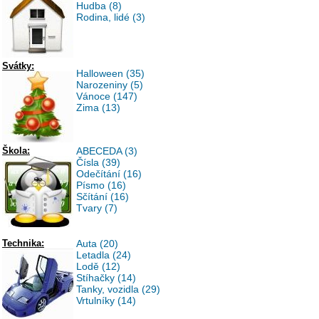
Hudba (8)
Rodina, lidé (3)
Svátky:
Halloween (35)
Narozeniny (5)
Vánoce (147)
Zima (13)
Škola:
ABECEDA (3)
Čísla (39)
Odečítání (16)
Písmo (16)
Sčítání (16)
Tvary (7)
Technika:
Auta (20)
Letadla (24)
Lodě (12)
Stíhačky (14)
Tanky, vozidla (29)
Vrtulníky (14)