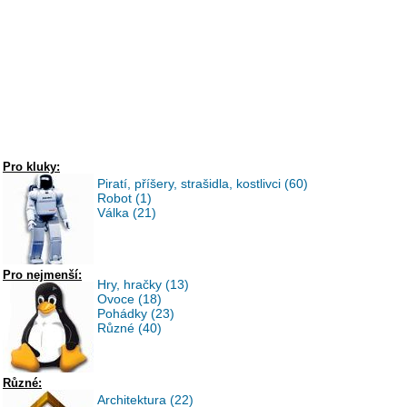
Pro kluky:
Piratí, příšery, strašidla, kostlivci (60)
Robot (1)
Válka (21)
Pro nejmenší:
Hry, hračky (13)
Ovoce (18)
Pohádky (23)
Různé (40)
Různé:
Architektura (22)