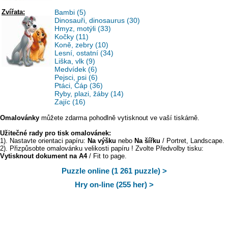
Zvířata:
Bambi (5)
Dinosauři, dinosaurus (30)
Hmyz, motýli (33)
Kočky (11)
Koně, zebry (10)
Lesní, ostatní (34)
Liška, vlk (9)
Medvídek (6)
Pejsci, psi (6)
Ptáci, Čáp (36)
Ryby, plazi, žáby (14)
Zajíc (16)
Omalovánky
můžete zdarma pohodlně vytisknout ve vaší tiskárně.
Užitečné rady pro tisk omalovánek:
1). Nastavte orientaci papíru:
Na výšku
nebo
Na šířku
/ Portret, Landscape.
2). Přizpůsobte omalovánku velikosti papíru ! Zvolte Předvolby tisku:
Vytisknout dokument na A4
/ Fit to page.
Puzzle online (1 261 puzzle) >
Hry on-line (255 her) >