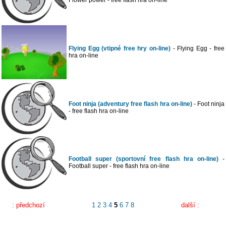
Flower power - free flash hra on-line
Flying Egg (vtipné free hry on-line)
- Flying Egg - free
hra on-line
Foot ninja (adventury free flash hra on-line)
- Foot ninja
- free flash hra on-line
Football super (sportovní free flash hra on-line)
-
Football super - free flash hra on-line
: předchozí
1
2
3
4
5
6
7
8
další :