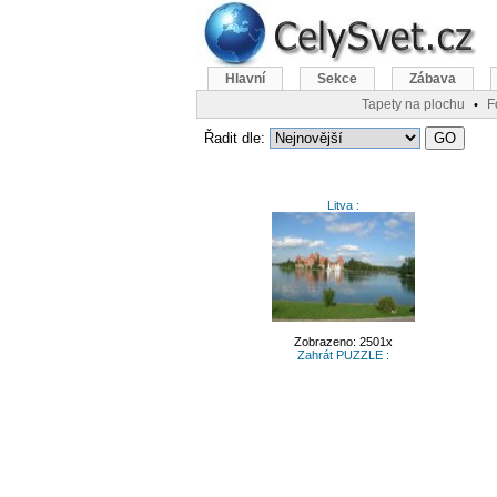
Hlavní
Sekce
Zábava
Tapety na plochu
F
•
Řadit dle:
Litva :
Zobrazeno: 2501x
Zahrát PUZZLE :