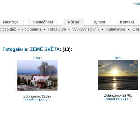
Svá
Nástroje
Společnost
Různé
IQ test
Kontakt
otosoutěž
Fotogalerie
Fotoalbum
Výukový slovník
Matematika
IQ te
•
•
•
•
•
Fotogalerie
:
ZEMĚ SVĚTA
: (13):
Litva :
Litva :
Zobrazeno: 2276x
Zobrazeno: 2232x
Zahrát PUZZLE :
Zahrát PUZZLE :