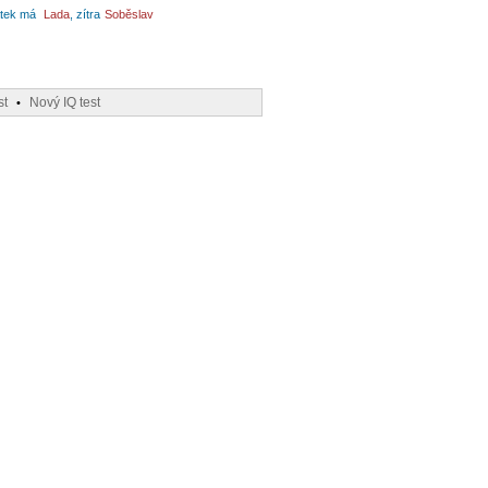
tek má
Lada
, zítra
Soběslav
st
Nový IQ test
•