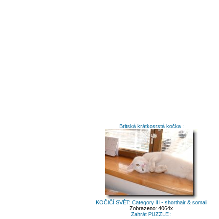
Britská krátkosrstá kočka :
KOČIČÍ SVĚT: Category III - shorthair & somali
Zobrazeno: 4064x
Zahrát PUZZLE :