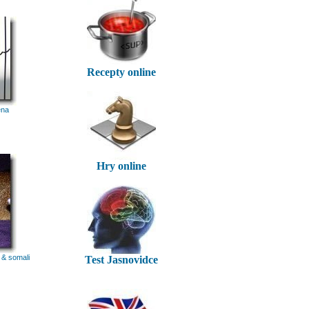
Recepty online
ena
Hry online
 & somali
Test Jasnovidce