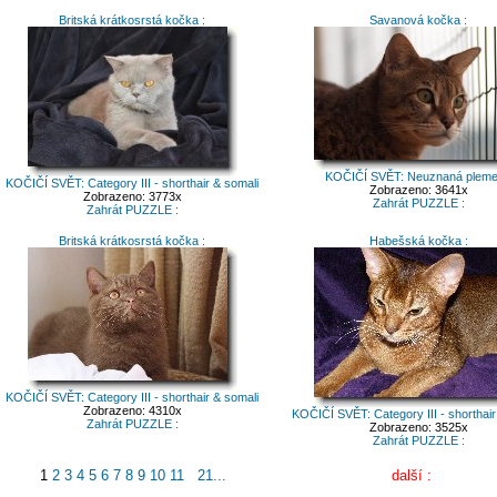
Britská krátkosrstá kočka :
Savanová kočka :
KOČIČÍ SVĚT: Neuznaná plem
KOČIČÍ SVĚT: Category III - shorthair & somali
Zobrazeno: 3641x
Zobrazeno: 3773x
Zahrát PUZZLE :
Zahrát PUZZLE :
Britská krátkosrstá kočka :
Habešská kočka :
KOČIČÍ SVĚT: Category III - shorthair & somali
Zobrazeno: 4310x
KOČIČÍ SVĚT: Category III - shorthair
Zahrát PUZZLE :
Zobrazeno: 3525x
Zahrát PUZZLE :
1
2
3
4
5
6
7
8
9
10
11
21...
další :