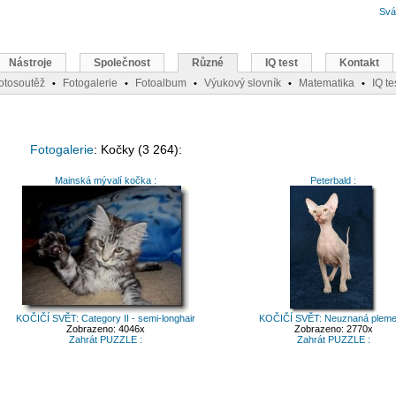
Svá
Nástroje
Společnost
Různé
IQ test
Kontakt
otosoutěž
Fotogalerie
Fotoalbum
Výukový slovník
Matematika
IQ te
•
•
•
•
•
Fotogalerie
: Kočky (3 264):
Mainská mývalí kočka :
Peterbald :
KOČIČÍ SVĚT: Category II - semi-longhair
KOČIČÍ SVĚT: Neuznaná plem
Zobrazeno: 4046x
Zobrazeno: 2770x
Zahrát PUZZLE :
Zahrát PUZZLE :