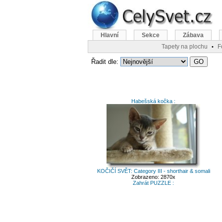
Hlavní
Sekce
Zábava
Tapety na plochu
F
•
Řadit dle:
Habešská kočka :
KOČIČÍ SVĚT: Category III - shorthair & somali
Zobrazeno: 2870x
Zahrát PUZZLE :