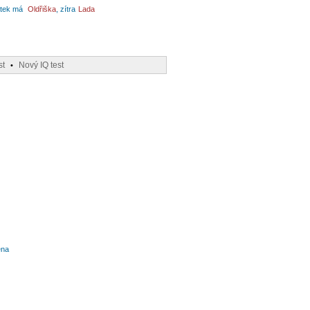
tek má
Oldřiška
, zítra
Lada
st
Nový IQ test
•
ena