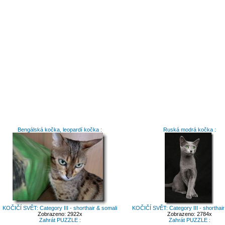
Bengálská kočka, leopardí kočka :
Ruská modrá kočka :
KOČIČÍ SVĚT: Category III - shorthair & somali
KOČIČÍ SVĚT: Category III - shorthair
Zobrazeno: 2922x
Zobrazeno: 2784x
Zahrát PUZZLE :
Zahrát PUZZLE :