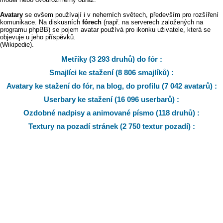
Avatary
se ovšem používají i v neherních světech, především pro rozšíření
komunikace. Na diskusních
fórech
(např. na serverech založených na
programu phpBB) se pojem avatar používá pro ikonku uživatele, která se
objevuje u jeho příspěvků.
(Wikipedie).
Metříky (3 293 druhů) do fór :
Smajlíci ke stažení (8 806 smajlíků) :
Avatary ke stažení do fór, na blog, do profilu (7 042 avatarů) :
Userbary ke stažení (16 096 userbarů) :
Ozdobné nadpisy a animované písmo (118 druhů) :
Textury na pozadí stránek (2 750 textur pozadí) :