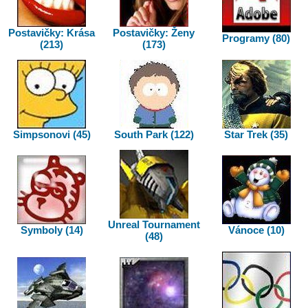
Postavičky: Krása
Postavičky: Ženy
Programy (80)
(213)
(173)
Simpsonovi (45)
South Park (122)
Star Trek (35)
Unreal Tournament
Symboly (14)
Vánoce (10)
(48)