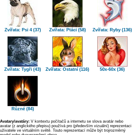
Zvířata: Psi 4 (37)
Zvířata: Ptáci (58)
Zvířata: Ryby (136)
Zvířata: Tygři (43)
Zvířata: Ostatní (116)
50x-60x (36)
Různé (84)
Avatary/avatáry:
V kontextu počítačů a internetu se slova avatár nebo
avatar (z anglického přepisu) používá pro (především vizuální) reprezentaci
uživatele ve virtuálním světě. Touto reprezentací může být trojrozměrný
model nebo dvourozměrný obraz.