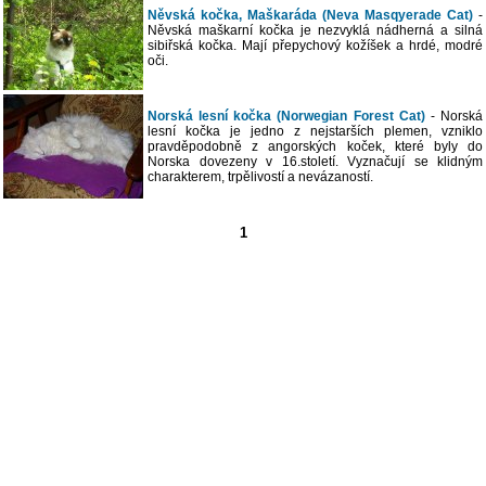
Něvská kočka, Maškaráda (Neva Masqyerade Cat)
-
Něvská maškarní kočka je nezvyklá nádherná a silná
sibiřská kočka. Mají přepychový kožíšek a hrdé, modré
oči.
Norská lesní kočka (Norwegian Forest Cat)
- Norská
lesní kočka je jedno z nejstarších plemen, vzniklo
pravděpodobně z angorských koček, které byly do
Norska dovezeny v 16.století. Vyznačují se klidným
charakterem, trpělivostí a nevázaností.
1